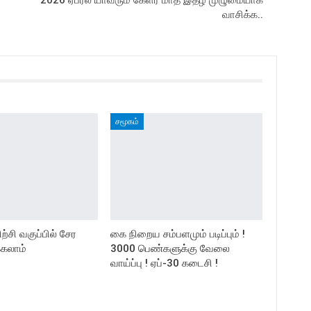
2026 ஏப்ரல் யாவரும் கேளீர் மாத இதழ் முழுமையாக
வாசிக்க..
சமூகம்
ிற்சி வகுப்பில் சேர
கை நிறைய சம்பளமும் படிப்பும் !
்கலாம்
3000 பெண்களுக்கு வேலை
வாய்ப்பு ! ஏப்-30 கடைசி !