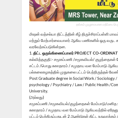
தங்கம் முழுமையான மதிப்பை பெறு
மிஷன் வத்சல்யா திட்டத்தின் கீழ் திருச்சிராப்பள்ளி 
மற்றும் மேற்பார்வையாளர் ஆகிய பணிகளில் ஒரு வருட 
வரவேற்கப்படுகின்றன.
1.
திட்ட ஒருங்கிணைப்பாளர் PROJECT CO-ORDINATO
கல்வித்தகுதி:- சமூகப்பணி /சமூகவியல்/ குழந்தைகள் 
சட்டம் /பொது சுகாதாரம் / சமுதாய வள மேம்பாடு ஆகியவற
பல்கலைகழகத்தில் முதுகலை பட்டம் பெற்றிருத்தல் வேண்
Post Graduate degree in Social Work / Sociology /
psychology / Psychiatry / Law / Public Health /
University.
(அல்லது)
சமூகப்பணி /சமூகவியல்/குழந்தைகள் மேம்பாடு/மனித உ
சுகாதாரம் / சமுதாய வள மேம்பாடு ஆகியவற்றில் ஏதேனு
பட்டம் பெற்றிருப்பதுடன் 2 ஆண்டுகள் திட்ட உருவாக்கம்