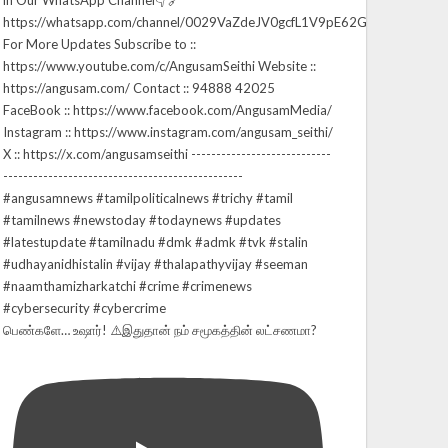
பெண்களே… உஷார்! ⚠️இதுதான் நம் சமூகத்தின் லட்சணமா?