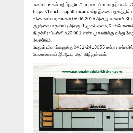
பணியிடங்கள் மதிப்பூதிய அடிப்படையிலான தற்காலிக 
https://tiruchirappalli.nic.in என்ற இணையதளத்தில் ப
விண்ணப்பபடிவங்கள் 06.06.2026 அன்று மாலை 5.30 மண
குழந்தை பாதுகாப்பு அலகு, 1, முதல் தளம், மெக்டொன
திருச்சிராப்பள்ளி 620 001. என்ற முகவரிக்கு வந்து 
வேண்டும்.
மேலும் விபரங்களுக்கு 0431-2413055 என்ற எண்ணில்
வே.சரவணன்,இ.ஆ.ப., தெரிவித்துள்ளார்.