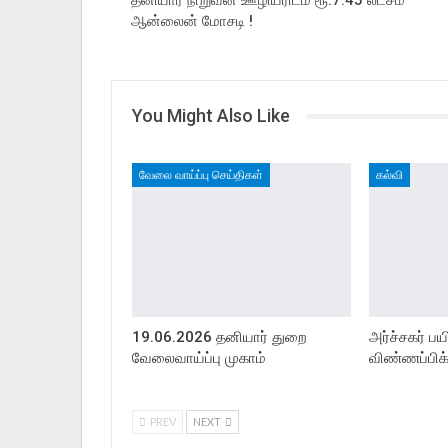
தனியார் நிறுவன ஊழியரிடம் ரூ.7.45 லட்சம்
ஆன்லைன் மோசடி !
You Might Also Like
வேலை வாய்ப்பு செய்திகள்
கல்வி
19.06.2026 தனியார் துறை
அர்ச்சகர் பய
வேலைவாய்ப்பு முகாம்
விண்ணப்பிக
PREV
NEXT