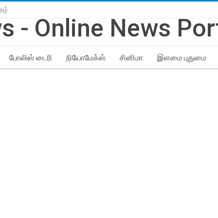
தழ்
போலிஸ் டைரி
நியோமேக்ஸ்
சினிமா
இளமை புதுமை