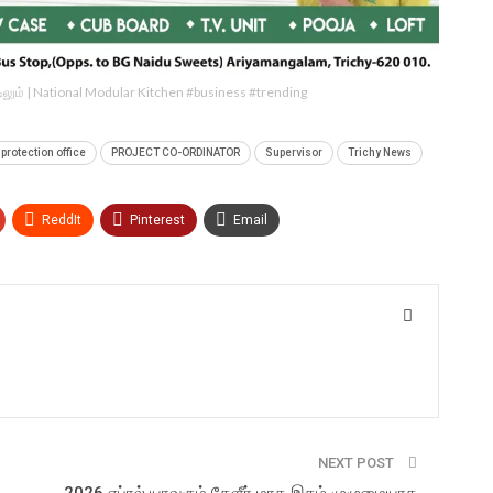
ீட்டிலும் | National Modular Kitchen #business #trending
 protection office
PROJECT CO-ORDINATOR
Supervisor
Trichy News
ReddIt
Pinterest
Email
NEXT POST