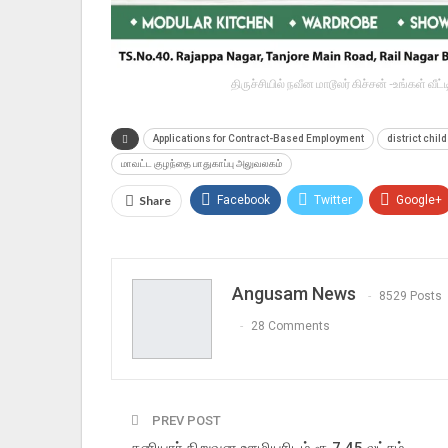
திருச்சியில் நவீன மாடூலர் கிச்சன் -உங்கள் வ
Applications for Contract-Based Employment
district child
மாவட்ட குழந்தை பாதுகாப்பு அலுவலகம்
Share
Facebook
Twitter
Google+
Angusam News
8529 Posts
28 Comments
PREV POST