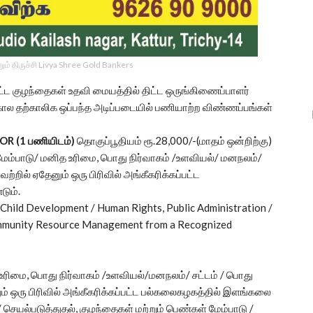
ம் திருச்சி Livya Shree Gold Bankers
மாவட்ட குழந்தைகள் உதவி மையத்தில் திட்ட ஒருங்கிணைப்பாளர்
கால தற்காலிக ஒப்பந்த அடிப்படையில் பணியாற்ற விண்ணப்பங்கள்
R (1 பணியிடம்)
தொகுப்பூதியம் ரூ.28,000/-(மாதம் ஒன்றிற்கு)
மேம்பாடு/ மனித உரிமை, பொது நிர்வாகம் /உளவியல்/ மனநலம்/
்றில் ஏதேனும் ஒரு பிரிவில் அங்கீகரிக்கப்பட்ட
டும்.
 Child Development / Human Rights, Public Administration /
Community Resource Management from a Recognized
ரிமை, பொது நிர்வாகம் /உளவியல்/மனநலம்/ சட்டம் / பொது
ம் ஒரு பிரிவில் அங்கீகரிக்கப்பட்ட பல்கலைகழகத்தில் இளங்கலை
 / செயல்படுத்துதல், குழந்தைகள் மற்றும் பெண்கள் மேம்பாடு /