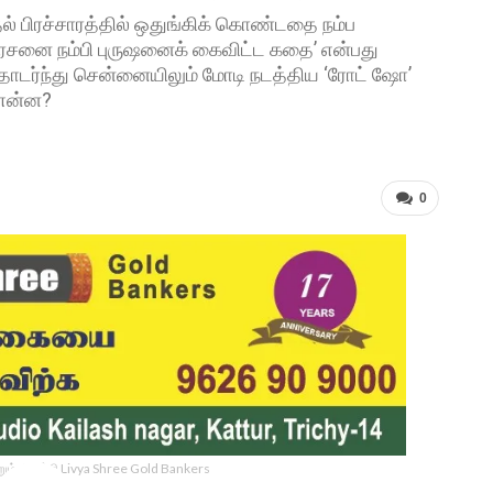
தல் பிரச்சாரத்தில் ஒதுங்கிக் கொண்டதை நம்ப
அரசனை நம்பி புருஷனைக் கைவிட்ட கதை’ என்பது
ொடர்ந்து சென்னையிலும் மோடி நடத்திய ‘ரோட் ஷோ’
 என்ன?
0
ம் திருச்சி Livya Shree Gold Bankers