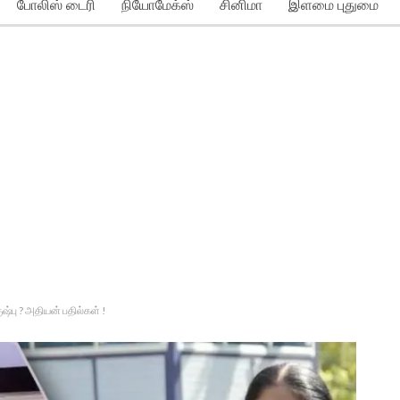
போலிஸ் டைரி
நியோமேக்ஸ்
சினிமா
இளமை புதுமை
ஷ்பு ? அதியன் பதில்கள் !