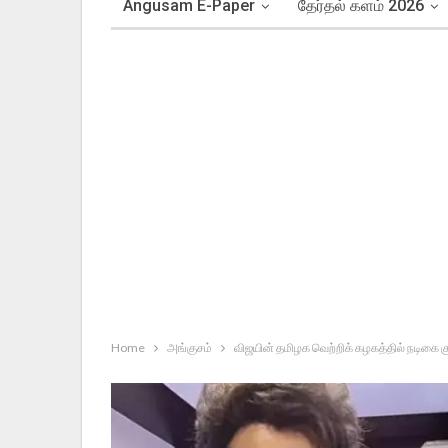
Angusam E-Paper
தேர்தல் களம் 2026
Home
அங்குசம்
விஜயின் தமிழக வெற்றிக் கழகத்தில் நடிகை கு