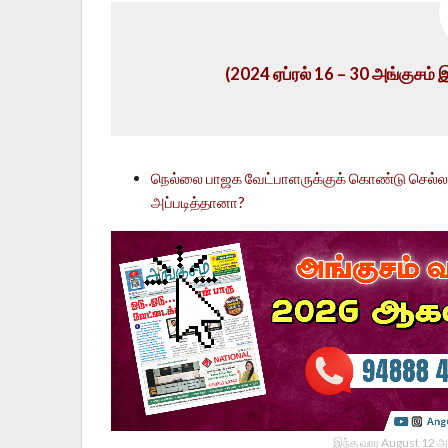
(2024
ஏப்ரல் 16 – 30 அங்குசம்
நெல்லை பாஜக வேட்பாளருக்குக் கொண்டு செல்லப்
அப்படித்தானா?
இந்த வார August 12 அ