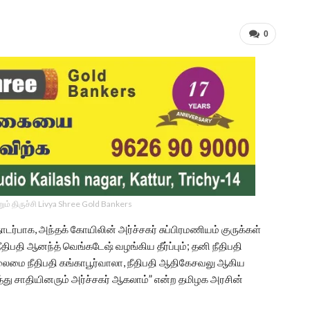
0
ம் திருச்சி Livya Shree Gold Bankers
ர்பாக, அந்தக் கோயிலின் அர்ச்சகர் சுப்பிரமணியம் குருக்கள்
ிபதி ஆனந்த் வெங்கடேஷ் வழங்கிய தீர்ப்பும்; தனி நீதிபதி
 தலைமை நீதிபதி கங்காபூர்வாலா, நீதிபதி ஆதிகேசவலு ஆகிய
ைத்து சாதியினரும் அர்ச்சகர் ஆகலாம்” என்ற தமிழக அரசின்