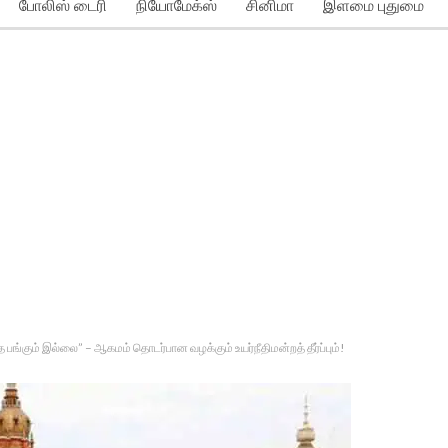
போலிஸ் டைரி
நியோமேக்ஸ்
சினிமா
இளமை புதுமை
்த பங்கும் இல்லை” – ஆகமம் தொடர்பான வழக்கும் உயர்நீதிமன்றத் தீர்ப்பும்!