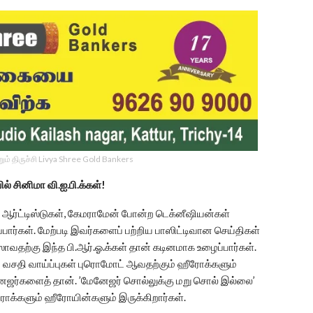
ம் திருச்சி Livya Shree Gold Bankers
ல் சினிமா வி.ஐ.பி.க்கள்!
் ஆர்ட்டிஸ்டுகள், கேமராமேன் போன்ற டெக்னீஷியன்கள்
ார்கள். மேற்படி இவர்களைப் பற்றிய பாஸிட்டிவான செய்திகள்
லீஸாவதற்கு இந்த பி.ஆர்.ஓ.க்கள் தான் கடினமாக உழைப்பார்கள்.
் வசதி வாய்ப்புகள் புரொமோட் ஆவதற்கும் ஹீரோக்களும்
னேஜர்களைத் தான். ’மேனேஜர் சொல்லுக்கு மறு சொல் இல்லை’
ரோக்களும் ஹீரோயின்களும் இருக்கிறார்கள்.