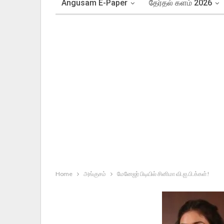
Angusam E-Paper
தேர்தல் களம் 2026
Home
அங்குசம்
மேனேஜர் பிடியில் சினிமா வி.ஐ.பி.க்கள்!