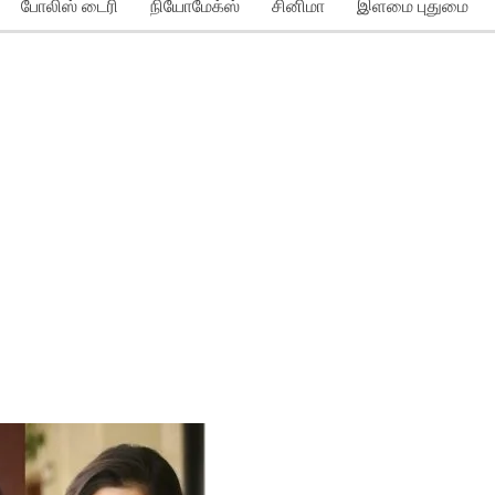
போலிஸ் டைரி
நியோமேக்ஸ்
சினிமா
இளமை புதுமை