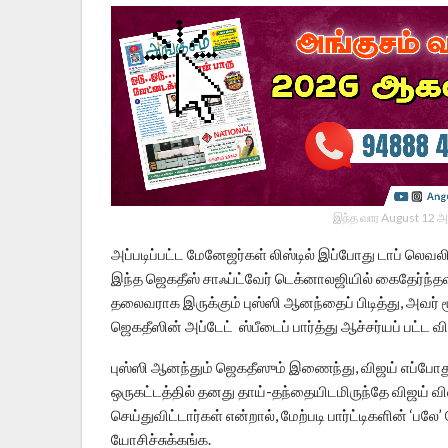
இந்த வார August 12 அ
அப்படிப்பட்ட மேனேஜர்கள் லிஸ்டில் இப்போது டாப் லெவலி
இந்த ஜெகதீஸ் சாஃப்ட்வேர் டெக்னாலஜியில் கைதேர்ந்தவ
தலைவராக இருக்கும் புஸ்ஸி ஆனந்தைப் பிடித்து, அவர் 
ஜெகதீஸின் அப்டேட் ஸ்பீடைப் பார்த்து ஆச்சர்யப் பட்ட 
புஸ்ஸி ஆனந்தும் ஜெகதீஸும் இணைந்து, விஜய் எப்போதுமே
ஒருகட்டத்தில் தனது தாய்-தந்தையிடமிருந்தே விஜய் 
செய்துவிட்டார்கள் என்றால், மேற்படி பார்ட்டிகளின் ‘பலே’
யோசிச்சுக்கங்க.