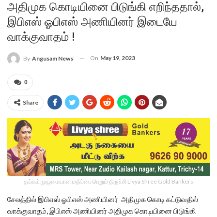
அதிமுக கொடியினை பிடுங்கி எறிந்ததால்,
இபிஎஸ் ஓபிஎஸ் அணியினர் இடையே
வாக்குவாதம் !
On
May 19, 2023
By
Angusam News
0
Share
தங்கம் முழுமையான மதிப்பை பெறும் திருச்சி Livya Shree Gold Bankers
சேலத்தில் இபிஎஸ் ஓபிஎஸ் அணியினர் அதிமுக கொடி கட்டுவதில்
வாக்குவாதம், இபிஎஸ் அணியினர் அதிமுக கொடியினை பிடுங்கி