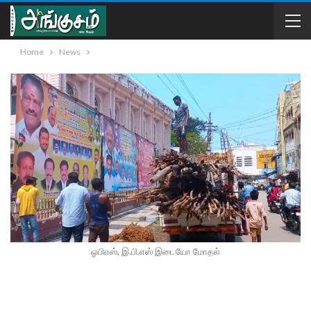
Home
News
ஓபிஎஸ், இ.பி.எஸ் இடையோ மோதல்