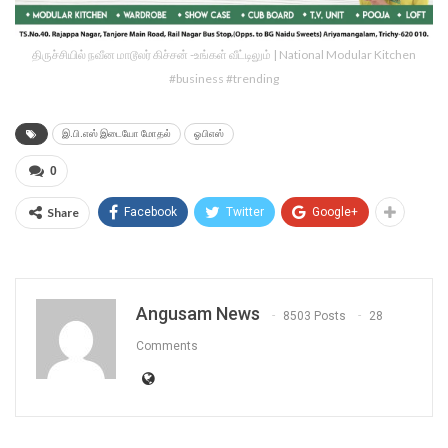
திருச்சியில் நவீன மாடூலர் கிச்சன் -உங்கள் வீட்டிலும் | National Modular Kitchen
#business #trending
இ.பி.எஸ் இடையோ மோதல்
ஓபிஎஸ்
0
Share
Facebook
Twitter
Google+
Angusam News
8503 Posts
28
Comments