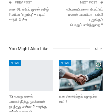
PREV POST
NEXT POST
உலக அரங்கில் முதல் தமிழ்
விவசாயிகளை மிரட்டும்
சினிமா ‘எறும்பு’ – நடிகர்
மணல் மாஃபியா ! பம்மி
சார்லி பேச்சு
பதுங்கும்
பொதுப்பணித்துறை !!
You Might Also Like
All
NEWS
NEWS
12 வயது மகன்
கை கொடுத்துப் பழகுங்க
மரணத்திற்கு முன்னால்
சார் !
நடந்தது என்ன ? சவுக்கு
சங்கர் மனைவி