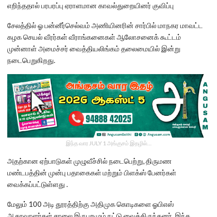
எறிந்ததால் பரபரப்பு ஏராளமான காவல்துறையினர் குவிப்பு
சேலத்தில் ஓ பன்னீர்செல்வம் அணியினரின் சார்பில் மாநகர மாவட்ட
கழக செயல் வீரர்கள் வீராங்கனைகள் ஆலோசனைக் கூட்டம்
முன்னாள் அமைச்சர் வைத்தியலிங்கம் தலைமையில் இன்று
நடைபெறுகிறது.
இந்த வார JULY 1 அங்குசம் இதழில்…
அதற்கான ஏற்பாடுகள் முழுவீச்சில் நடைபெற்று, திருமண
மண்டபத்தின் முன்பு பதாகைகள் மற்றும் பிளக்ஸ் பேனர்கள்
வைக்கப்பட்டுள்ளது .
மேலும் 100 அடி தூரத்திற்கு அதிமுக கொடிகளை ஓபிஎஸ்
ஆதரவாளர்கள் சாலை இருபுறமும் நட்டு வைத்திருந்தனர் .இந்த