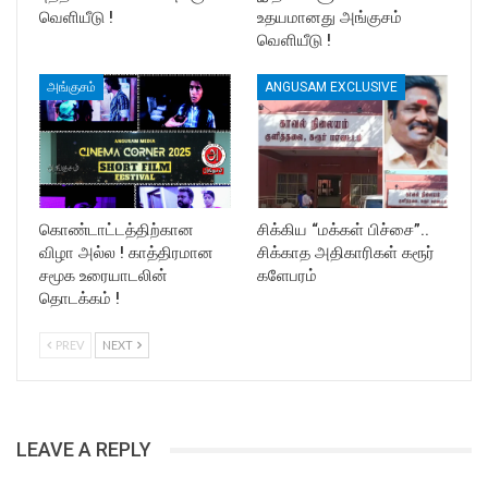
வெளியீடு !
உதயமானது அங்குசம்
வெளியீடு !
அங்குசம்
ANGUSAM EXCLUSIVE
கொண்டாட்டத்திற்கான
சிக்கிய “மக்கள் பிச்சை”..
விழா அல்ல ! காத்திரமான
சிக்காத அதிகாரிகள் கரூர்
சமூக உரையாடலின்
களேபரம்
தொடக்கம் !
PREV
NEXT
LEAVE A REPLY