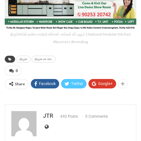
திருச்சியில் நவீன மாடூலர் கிச்சன் -உங்கள் வீட்டிலும் | National Modular Kitchen
#business #trending
திமுக
திமுக மா.செ.
0
Share
Facebook
Twitter
Google+
JTR
692 Posts
0 Comments