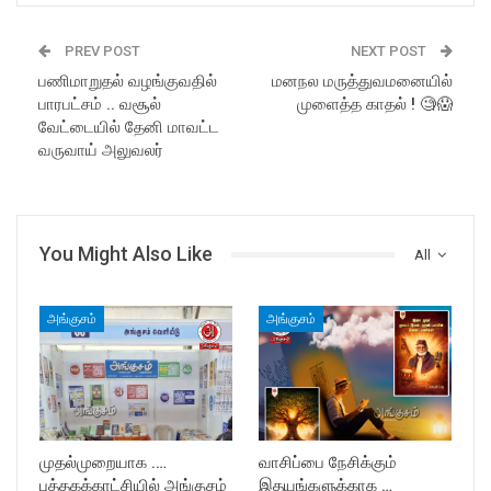
PREV POST
NEXT POST
பணிமாறுதல் வழங்குவதில்
மனநல மருத்துவமனையில்
பாரபட்சம் .. வசூல்
முளைத்த காதல் ! 🧐😱
வேட்டையில் தேனி மாவட்ட
வருவாய் அலுவலர்
You Might Also Like
All
அங்குசம்
அங்குசம்
முதல்முறையாக .…
வாசிப்பை நேசிக்கும்
புத்தகக்காட்சியில் அங்குசம்
இதயங்களுக்காக …