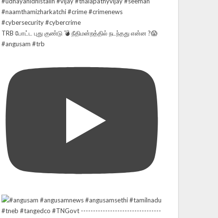
TRB போட்ட புது குண்டு 💣 நீதிமன்றத்தில் நடந்தது என்ன ?😱
#angusam #trb