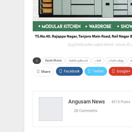
திருச்சியில் நவீன மாடூலர் கிச்சன் -உங்கள் வ
Dunki Movie
அனில் குரோவர்
டங்கி
டாப்ஸி பன்னு
Share
Facebook
Twitter
Google+
Angusam News
8515 Posts
28 Comments