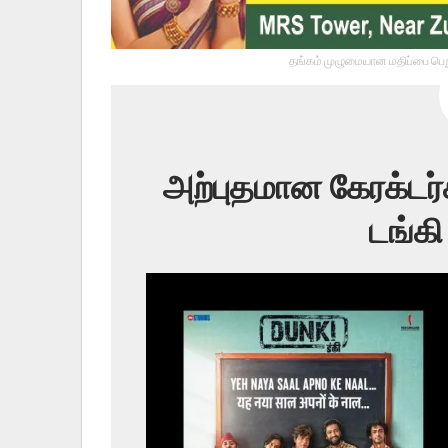
தங்கம் முழுமையான மதிப்பை பெறு
அற்புதமான கேரக்டர்
டங்கி