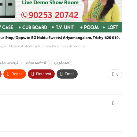
ீட்டிலும் | National Modular Kitchen #business #trending
விக்கி கௌஷல்
விக்ரம் கோச்சார்
ஷாருக்கான்
ReddIt
Pinterest
Email
0