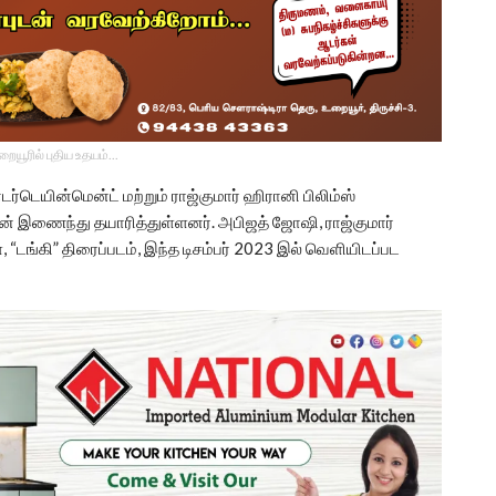
உறையூரில் புதிய உதயம்...
ர்டெயின்மென்ட் மற்றும் ராஜ்குமார் ஹிரானி பிலிம்ஸ்
ான் இணைந்து தயாரித்துள்ளனர். அபிஜத் ஜோஷி, ராஜ்குமார்
“டங்கி” திரைப்படம், இந்த டிசம்பர் 2023 இல் வெளியிடப்பட