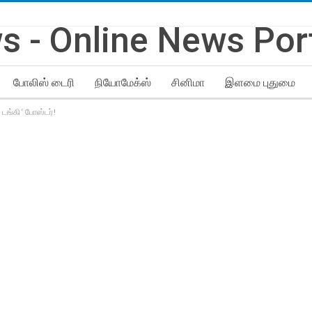
போலிஸ் டைரி
நியோமேக்ஸ்
சினிமா
இளமை புதுமை
டங்கி ‘ போஸ்டர்!