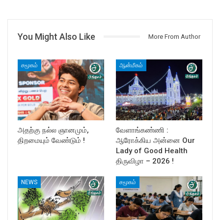
You Might Also Like
More From Author
சமூகம்
ஆன்மீகம்
அதற்கு நல்ல ஞானமும்,
வேளாங்கண்ணி :
திறமையும் வேண்டும் !
ஆரோக்கிய அன்னை Our
Lady of Good Health
திருவிழா – 2026 !
NEWS
சமூகம்