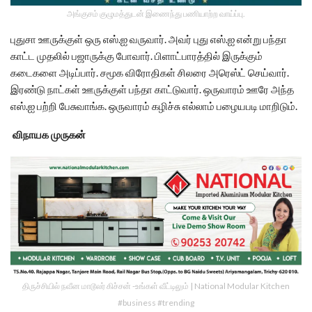
அங்குசம் குழுமத்துடன் இணைந்து பணியாற்ற வாய்ப்பு.
புதுசா ஊருக்குள் ஒரு எஸ்.ஐ வருவார். அவர் புது எஸ்.ஐ என்று பந்தா
காட்ட முதலில் பஜாருக்கு போவார். பிளாட்பாரத்தில் இருக்கும்
கடைகளை அடிப்பார். சமூக விரோதிகள் சிலரை அரெஸ்ட் செய்வார்.
இரண்டு நாட்கள் ஊருக்குள் பந்தா காட்டுவார். ஒருவாரம் ஊரே அந்த
எஸ்.ஐ பற்றி பேசுவாங்க. ஒருவாரம் கழிச்சு எல்லாம் பழையபடி மாறிடும்.
விநாயக முருகன்
திருச்சியில் நவீன மாடூலர் கிச்சன் -உங்கள் வீட்டிலும் | National Modular Kitchen
#business #trending