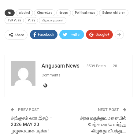
alcohol
Cigarettes
drugs
Political news
School children
TVK Vijay
Vijay
விநாயக முருகன்
Share
Facebook
Twitter
Google+
Angusam News
8539 Posts
28
Comments
PREV POST
NEXT POST
அங்குசம் வார இதழ் –
அரசு மருத்துவமனையில்
2026 MAY 20
மேற்கூரை பெயர்ந்து
முழுமையாக படிக்க !
விழுந்து விபத்து….