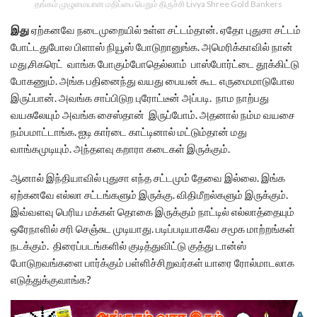
தங்கம் முழுமையான மதிப்பை பெறும் திருச்சி Livya Shree Gold Bankers
இது
ஏற்கனவே நடைமுறையில் உள்ள சட்டம்தான். ஏதோ புதுசா சட்டம்
போட்டதுபோல பிளாஸ் நியூஸ் போடுறானுங்க. அமெரிக்காவில் நான்
மது,சிகரெட் வாங்க போகும்போதெல்லாம் பாஸ்போர்ட்டை தூக்கிட்டு
போகணும். அங்க பதினைந்து வயது பையன் கூட எருமைமாடுபோல
இருப்பான். அவங்க சாப்பிடுற புரோட்டீன் அப்படி. நாம நாற்பது
வயசுலேயும் அவங்க சைஸ்தான் இருப்போம். அதனால் நம்ம வயசை
நம்பமாட்டாங்க. ஐடி கார்டை காட்டினால் மட்டும்தான் மது
வாங்கமுடியும். அந்தளவு கறாரா கடைகள் இருக்கும்.
ஆனால் இந்தியாவில் புதுசா எந்த சட்டமும் தேவை இல்லை. இங்க
ஏற்கனவே எல்லா சட்டங்களும் இருக்கு. விதிமீறல்களும் இருக்கும்.
இவ்வளவு பெரிய மக்கள் தொகை இருக்கும் நாட்டில் எல்லாத்தையும்
ஒரேநாளில் சரி செஞ்சுட முடியாது. படிப்படியாகவே சமூக மாற்றங்கள்
நடக்கும். திரைப்படங்களில் குடித்துவிட்டு குத்து டான்ஸ்
போடுறவங்களை பார்க்கும் பள்ளிச்சிறுவர்கள் யாரை ரோல்மாடலாக
எடுத்துக்குவாங்க?