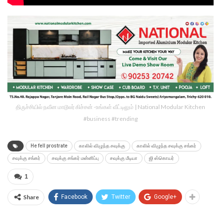
திருச்சியில் நவீன மாடூலர் கிச்சன் -உங்கள் வீட்டிலும் | National Modular Kitchen
#business #trending
He fell prostrate
காலில் விழுந்த சவுக்கு
காலில் விழுந்த சவுக்கு சங்கர்
சவுக்கு சங்கர்
சவுக்கு சங்கர் மன்னிப்பு
சவுக்கு மீடியா
ஜி ஸ்கொயர்
1
Share
Facebook
Twitter
Google+