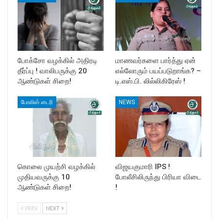
போக்சோ வழக்கில் அதிரடி
மாணவர்களை பார்த்து ஏன்
தீர்ப்பு ! வாலிபருக்கு 20
எல்லோரும் பயப்படுறாங்க? –
ஆண்டுகள் சிறை!
டி.எஸ்.பி. லில்லிகிரேஸ் !
போலிஸ் டைரி
NEWS
கொலை முயற்சி வழக்கில்
விஜயகுமாரி IPS !
முதியவருக்கு 10
போலீசிலிருந்து பிரியா விடை
ஆண்டுகள் சிறை!
!
PREV
NEXT