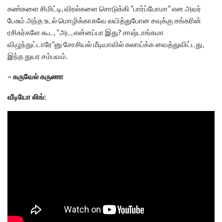
கண்களை சிமிட்டி, விரல்களை சொடுக்கி ”பார்ப்போமா” என அவர்
பேசும் அந்த உடல் மொழிக்காகவே லயித்துபோன சவுக்கு சங்கரின்
ரசிகர்களே கூட, “அட, என்னப்பா இது? சாஷ்டாங்கமா
விழுந்துட்டாரே”னு சோசியல் மீடியாவில் கலாய்க்க வைத்துவிட்டது,
இந்த துயர சம்பவம்.
– கருவேல் கருணா
வீடியோ லிங்: