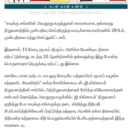
அங்குசம் குழுமத்துடன் இணைந்து பணியாற்ற வாய்ப்பு.
“சவுக்கு சங்கரின் அவதூறு கருத்துகள் காரணமாக, தங்களது
நிறுவனத்தில் முன்பதிவு செய்திருந்த வாடிக்கையாளர்களில் 28 பேர்,
முன்பதிவை ரத்து செய்துவிட்டனர்.
இதனால், 15 கோடி ரூபாய் திரும்ப அளிக்க வேண்டிய நிலை
ஏற்பட்டுள்ளது. கடந்த 10 ஆண்டுகளில் தங்களுக்கு இது போன்ற
பொருளாதார நெருக்கடி ஏற்பட்டது இல்லை.
எனவே, மான நஷ்டஈடாக ஒரு கோடியே பத்தாயிரம் ரூபாய் வழங்க
உத்தரவிட வேண்டும்” என்ற கோரிக்கையுடன், ஜி.ஸ்கொயர்
நிறுவனத்தின் சார்பில், அந்நிறுவனத்தைச் சேர்ந்த விவேகானந்தன்
என்பவர் தொடுத்த அவதூறு வழக்கில், ‘ஜி ஸ்கொயர்’ நிறுவனம்
குறித்து பேச சவுக்கு சங்கருக்கு தடை விதித்து நீதிபதி
சி.வி.கார்த்திக்கேயன் பிறப்பித்த உத்தரவு அமலில் உள்ள நிலையில்,
நீதிமன்ற உத்தரவை மீறி பொதுவெளியில் பேசியதற்காகத்தான் இந்த
சரணடைவு.