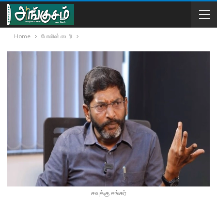
Home
போலிஸ் டைரி
சவுக்கு சங்கர்