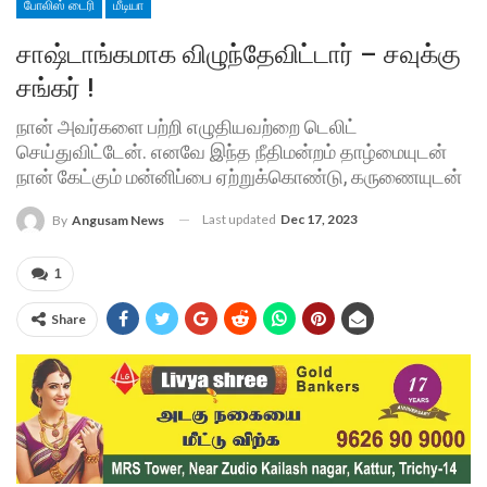
போலிஸ் டைரி
மீடியா
சாஷ்டாங்கமாக விழுந்தேவிட்டார் – சவுக்கு
சங்கர் !
நான் அவர்களை பற்றி எழுதியவற்றை டெலிட்
செய்துவிட்டேன். எனவே இந்த நீதிமன்றம் தாழ்மையுடன்
நான் கேட்கும் மன்னிப்பை ஏற்றுக்கொண்டு, கருணையுடன்
Last updated
Dec 17, 2023
By
Angusam News
1
Share