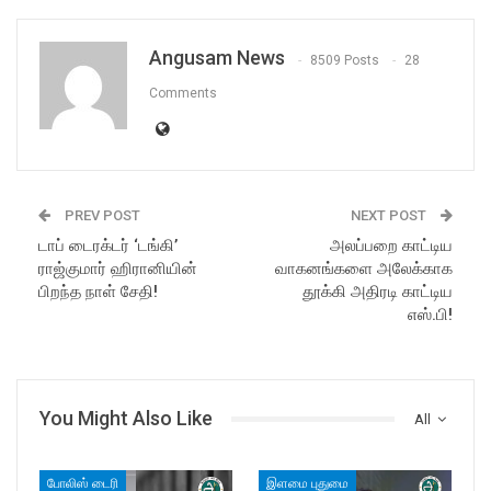
Angusam News
8509 Posts
28
Comments
PREV POST
NEXT POST
டாப் டைரக்டர் ‘டங்கி’
அலப்பறை காட்டிய
ராஜ்குமார் ஹிரானியின்
வாகனங்களை அலேக்காக
பிறந்த நாள் சேதி!
தூக்கி அதிரடி காட்டிய
எஸ்.பி!
You Might Also Like
All
போலிஸ் டைரி
இளமை புதுமை