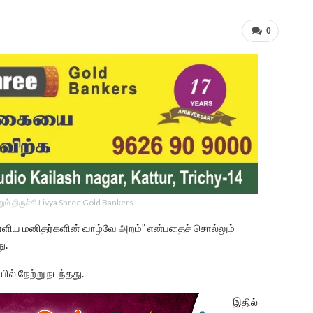
0
ம் திருச்சி Livya Shree Gold Bankers
் “எளிய மனிதர்களின் வாழ்வே அறம்” என்பதைச் சொல்லும்
ு.
ல் நேற்று நடந்தது.
இதில்