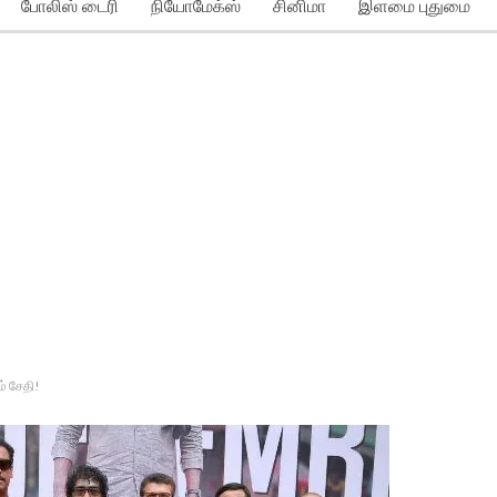
போலிஸ் டைரி
நியோமேக்ஸ்
சினிமா
இளமை புதுமை
் சேதி!