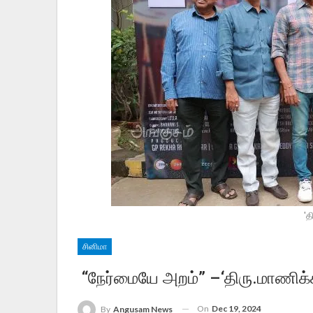
'த
சினிமா
“நேர்மையே அறம்” –‘திரு.மாணிக்க
On
Dec 19, 2024
By
Angusam News