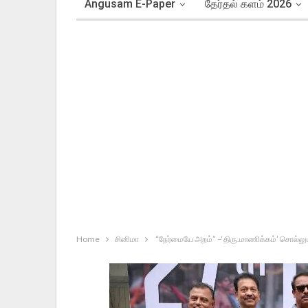
Angusam E-Paper
தேர்தல் களம் 2026
Home
சினிமா
“நேர்மையே அறம்” –‘திரு.மாணிக்கம்’ சொல்லும