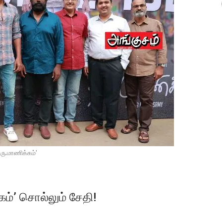
ிரு.மாணிக்கம்'
ம்’ சொல்லும் சேதி!