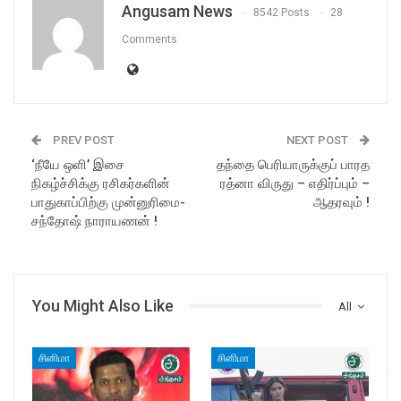
Angusam News
8542 Posts
28
Comments
PREV POST
NEXT POST
‘நீயே ஒளி’ இசை
தந்தை பெரியாருக்குப் பாரத
நிகழ்ச்சிக்கு ரசிகர்களின்
ரத்னா விருது – எதிர்ப்பும் –
பாதுகாப்பிற்கு முன்னுரிமை-
ஆதரவும் !
சந்தோஷ் நாராயணன் !
You Might Also Like
All
சினிமா
சினிமா