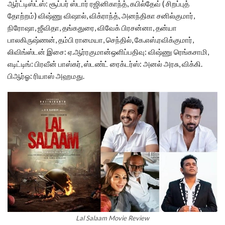
ஆர்ட்டிஸ்ட்ஸ்: சூப்பர் ஸ்டார் ரஜினிகாந்த், கபில்தேவ் ( சிறப்புத்
தோற்றம்) விஷ்ணு விஷால், விக்ராந்த், அனந்திகா சனில்குமார்,
நிரோஷா, ஜீவிதா, தங்கதுரை, விவேக் பிரசன்னா, தன்யா
பாலகிருஷ்ணன், தம்பி ராமையா, செந்தில், கே.எஸ்.ரவிக்குமார்,
லிவிங்ஸ்டன் இசை: ஏ.ஆர்‌ரகுமான்ஒளிப்பதிவு: விஷ்ணு ரெங்கசாமி,
எடிட்டிங்: பிரவீன் பாஸ்கர், ஸ்டண்ட் ரைக்டர்ஸ்: அனல் அரசு, விக்கி.
பிஆர்ஓ: ரியாஸ் அஹமது.
Lal Salaam Movie Review