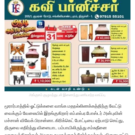
அங்குசம் குழுமத்துடன் இணைந்து பணியாற்ற வாய்ப்பு.
மூரார்பாத்தில் ஓட்டுக்களை வாங்க மதநல்லிணக்கத்திற்கு வேட்டு
வைக்கும் வேலையில் இறங்குகிறார் எம்.எல்.ஏ.போஸ்டர் அன்புவின்
மச்சான் விவேக் பிரசன்னா. கிரிக்கெட் போட்டியை ஏற்பாடு செய்து,
திருவை எதிர்த்து விளையாட பம்பாயிலிருந்து சம்சுதீனை
வரவைக்கிறார்கள் அவரது சமூகத்தைச் சேர்ந்தவர்கள். விளையாட்டு