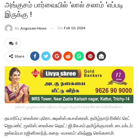
அங்குசம் பார்வையில் ‘லால் சலாம் ‘எப்படி
இருக்கு !
On
Feb 10, 2024
By
Angusam News
0
Share
தங்கம் முழுமையான மதிப்பை பெறும் திருச்சி Livya Shree Gold Bankers
தயாரிப்பு: லைக்கா புரொடக்ஷன்ஸ் சுபாஸ்கரன். தமிழ்நாடு ரிலீஸ்: ரெட்
ஜெயண்ட் மூவிஸ். லைக்கா ஹெட்: ஜி.கே.எம்.தமிழ்க்குமரன். டைரக்டர்:
ஐஸ்வர்யா ரஜினிகாந்த். கதை -வசனம்: விஷ்ணு ரெங்கசாமி