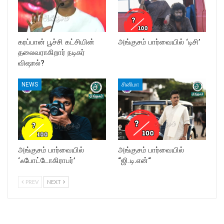
கரப்பான் பூச்சி கட்சியின்
அங்குசம் பார்வையில் ‘டிசி’
தலைவராகிறார் நடிகர்
விஷால்?
NEWS
சினிமா
அங்குசம் பார்வையில்
அங்குசம் பார்வையில்
‘ஃபோட்டோகிராபர்’
“ஜி.டி.என்“
PREV
NEXT