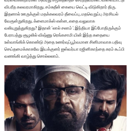
விபரீத கலவரமாகிறது. சம்சுதீன் கையை வெட்டி விடுகிறார் திரு.
இதனால் ஊருக்குள் மதக்கலவரம் தீவைப்பு, மதவெறுப்பு அரசியல்
வேரூன்றுகிறது. க்ளைமாக்ஸ் என்ன, எதை வலுவாக
வலியுறுத்துகிறது? இதான் ‘லால் சலாம் ‘. இந்தியா இப்போதிருக்கும்
பேராபத்து சூழலில் விஷ்ணு ரெங்கசாமி யின் இந்த கதையை
உள்வாங்கிக் கொண்டு அதை உணர்வுப்பூர்வமான சினிமாவாக பதிவு
செய்தமைக்காகவே இயக்குனர் ஐஸ்வர்யா ரஜினிகாந்தை கரம் கூப்பி
வணங்கி வாழ்த்து சொல்லலாம்.