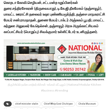
கொறடா கோவி.செழியன், சட்டமன்ற உறுப்பினர்கள்
துரை.சந்திரசேகரன் (திருவையாறு), டி.கே.ஜி.நீலமேகம் (தஞ்சாவூர்),
மாவட்ட ஊராட்சி தலைவர் உஷா புண்ணியமூர்த்தி, தஞ்சை மாநகராட்சி
மேயர் சண்.ராமநாதன், துணை மேயர் டாக்டர் அஞ்சுகம் பூபதி, மாவட்ட
சுற்றுலா அலுவலர் கே.நெல்சன், தஞ்சாவூர் அரசு அருங்காட்சியகம்
காப்பாட்சியர் (பொறுப்பு) சிவக்குமார் உள்ளிட்டோர் உடனிருந்தனர்.
திருச்சியில் நவீன மாடூலர் கிச்சன் -உங்கள் வீட்டிலும் | National Modular Kitchen
#business #trending
chief minister stalin
Chief Whip Govi Chzhiyan
Chola Museum