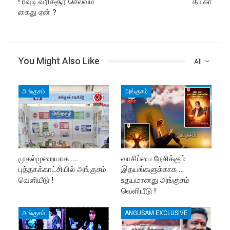
! ரவுடி வரிச்சூர் செல்வம்
தீபிகா
கைது ஏன் ?
You Might Also Like
All
அங்குசம்
அங்குசம்
முதல்முறையாக .…
வாசிப்பை நேசிக்கும்
புத்தகக்காட்சியில் அங்குசம்
இதயங்களுக்காக …
வெளியீடு !
உதயமானது அங்குசம்
வெளியீடு !
அங்குசம்
ANGUSAM EXCLUSIVE