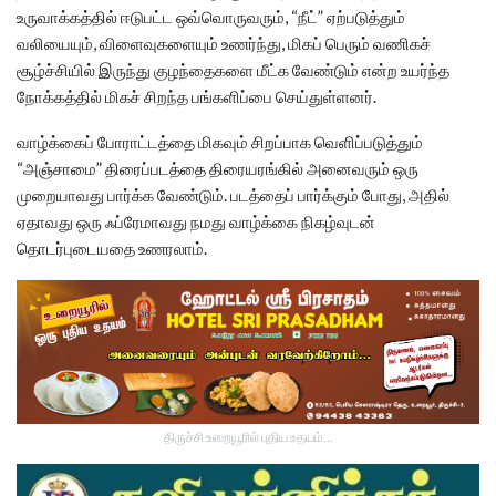
உருவாக்கத்தில் ஈடுபட்ட ஒவ்வொருவரும், “நீட்” ஏற்படுத்தும்
வலியையும், விளைவுகளையும் உணர்ந்து, மிகப் பெரும் வணிகச்
சூழ்ச்சியில் இருந்து குழந்தைகளை மீட்க வேண்டும் என்ற உயர்ந்த
நோக்கத்தில் மிகச் சிறந்த பங்களிப்பை செய்துள்ளனர்.
வாழ்க்கைப் போராட்டத்தை மிகவும் சிறப்பாக வெளிப்படுத்தும்
“அஞ்சாமை” திரைப்படத்தை திரையரங்கில் அனைவரும் ஒரு
முறையாவது பார்க்க வேண்டும். படத்தைப் பார்க்கும் போது, அதில்
ஏதாவது ஒரு ஃப்ரேமாவது நமது வாழ்க்கை நிகழ்வுடன்
தொடர்புடையதை உணரலாம்.
திருச்சி உறையூரில் புதிய உதயம்...