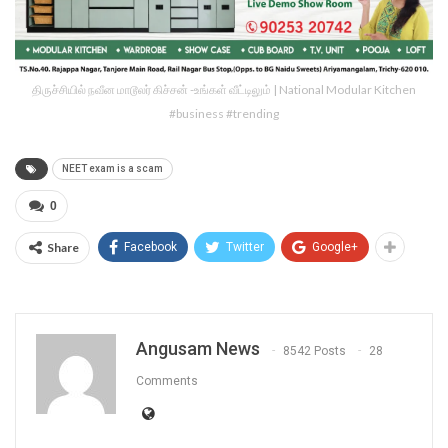
திருச்சியில் நவீன மாடூலர் கிச்சன் -உங்கள் வீட்டிலும் | National Modular Kitchen
#business #trending
NEET exam is a scam
0
Share
Facebook
Twitter
Google+
Angusam News
8542 Posts
28
Comments