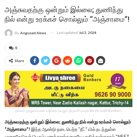
அஞ்சுவதற்கு ஒன்றும் இல்லை; துணிந்து
நில் என்று உரக்கச் சொல்லும் “அஞ்சாமை”!
Last updated
Jul 2, 2024
By
Angusam News
0
Share
தங்கம் முழுமையான மதிப்பை பெறும் திருச்சி Livya Shree Gold Bankers
அஞ்சுவதற்கு ஒன்றும் இல்லை; துணிந்து நில் என்று உரக்கச் சொல்லும்
“அஞ்சாமை”!
இந்த ஆண்டு நடைபெற்ற “நீட்” யில் நடந்துள்ள
முறைகேடுகள் பெரும் பணக்காரர்களையே பாதித்துள்ளதால் “NEET