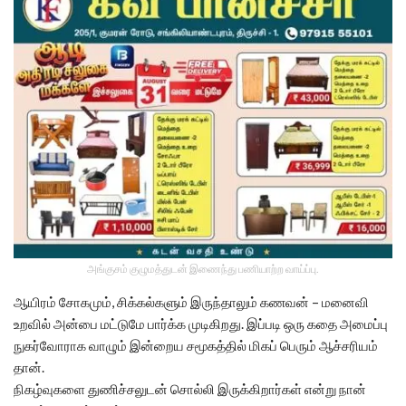
அங்குசம் குழுமத்துடன் இணைந்து பணியாற்ற வாய்ப்பு.
ஆயிரம் சோகமும், சிக்கல்களும் இருந்தாலும் கணவன் – மனைவி
உறவில் அன்பை மட்டுமே பார்க்க முடிகிறது. இப்படி ஒரு கதை அமைப்பு
நுகர்வோராக வாழும் இன்றைய சமூகத்தில் மிகப் பெரும் ஆச்சரியம்
தான்.
நிகழ்வுகளை துணிச்சலுடன் சொல்லி இருக்கிறார்கள் என்று நான்