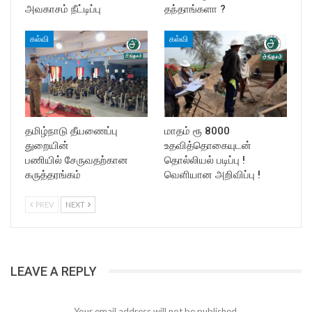
அவகாசம் நீட்டிப்பு
தந்தாங்களா ?
கல்வி
கல்வி
தமிழ்நாடு தீயணைப்பு
மாதம் ரூ 8000
துறையின்
உதவித்தொகையுடன்
பணியில் சேருவதற்கான
தொல்லியல் படிப்பு !
கருத்தரங்கம்
வெளியான அறிவிப்பு !
PREV
NEXT
LEAVE A REPLY
Your email address will not be published.