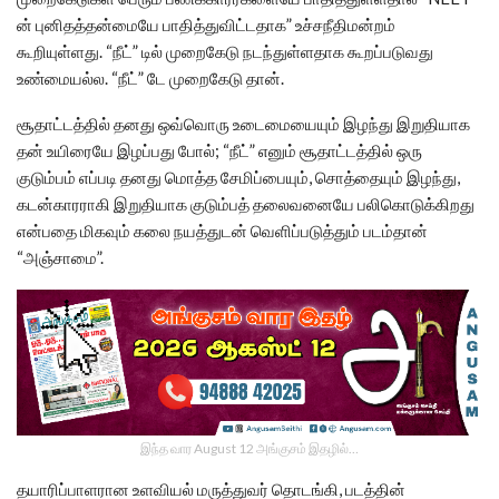
ன் புனிதத்தன்மையே பாதித்துவிட்டதாக” உச்சநீதிமன்றம்
கூறியுள்ளது. “நீட்” டில் முறைகேடு நடந்துள்ளதாக கூறப்படுவது
உண்மையல்ல. “நீட்” டே முறைகேடு தான்.
சூதாட்டத்தில் தனது ஒவ்வொரு உடைமையையும் இழந்து இறுதியாக
தன் உயிரையே இழப்பது போல்; “நீட்” எனும் சூதாட்டத்தில் ஒரு
குடும்பம் எப்படி தனது மொத்த சேமிப்பையும், சொத்தையும் இழந்து,
கடன்காரராகி இறுதியாக குடும்பத் தலைவனையே பலிகொடுக்கிறது
என்பதை மிகவும் கலை நயத்துடன் வெளிப்படுத்தும் படம்தான்
“அஞ்சாமை”.
இந்த வார August 12 அங்குசம் இதழில்…
தயாரிப்பாளரான உளவியல் மருத்துவர் தொடங்கி, படத்தின்