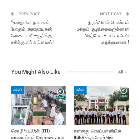
PREV POST
NEXT POST
“கதையின் நாயகன்
திருச்சியில் பெண்கள்
போதும், கதாநாயகன்
மற்றும் குழந்தைகளுக்கான
வேண்டாம்” –சூரிக்கு
பிரத்யேக – மா காவேரி
சசிக்குமார் அட்வைஸ்!
மருத்துமனை !
You Might Also Like
All
கல்வி
கல்வி
தொழிற்பயிற்சி (ITI)
என்னது அரசுப்பள்ளியில்
மாணவர்கள் சேர்க்கை கால
IISER-க்கு கோச்சிங்