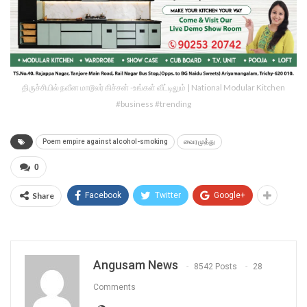
திருச்சியில் நவீன மாடூலர் கிச்சன் -உங்கள் வீட்டிலும் | National Modular Kitchen
#business #trending
Poem empire against alcohol-smoking
வைரமுத்து
0
Share
Facebook
Twitter
Google+
Angusam News
8542 Posts
28
Comments