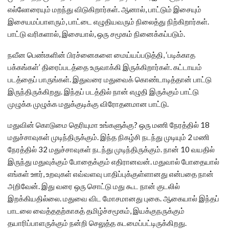
எல்லோரையும் மறந்து விடுகிறார்கள். ஆனால், பாட்டும் இசையும்
இசையமப்பாளரும், பாட்டை எழுதியவரும் நிலைத்து நிற்கிறார்கள்.
பாட்டு வரிகளால், இசையால், ஒரு சமூகம் நினைக்கப்படும்.
நவீன பெண்களின் பிரச்னைகளை மைய்யப்படுத்தி, ‘படிக்காத
பக்கங்கள்’ திரைப்படத்தை உருவாக்கி இருக்கிறார்கள். கட்டாயம்
படத்தைப் பாருங்கள். இதுவரை மதுவைக் கொண்டாடித்தான் பாட்டு
இருந்திருக்கிறது. இந்தப் படத்தில் நான் எழுதி இருக்கும் பாட்டு
முழுக்க முழுக்க மதுக்குடிக்கு விரோதனமான பாட்டு.
மதுவின் கொடுமை தெரியுமா உங்களுக்கு? ஒரு மணி நேரத்தில் 18
மதுச்சாவுகள் முடிந்திருக்கும். இந்த நிகழ்சி நடந்து முடியும் 2 மணி
நேரத்தில் 32 மதுச்சாவுகள் நடந்து முடிந்திருக்கும். நான் 10 வயதில்
இருந்து மதுவுக்கும் போதைக்கும் எதிரானவன். மதுவால் போதையால்
எங்கள் ஊர், உறவுகள் எவ்வளவு பாதிப்புக்குள்ளானது என்பதை நான்
அறிவேன். இது வரை ஒரு சொட்டு மது கூட நான் குடலில்
இறக்கியதில்லை. மதுவை விட மோசமானது புகை. ஆகையால் இந்தப்
பாடலை வைத்ததற்காகத் தமிழ்ச்சமூகம், இயக்குநருக்கும்
தயாரிப்பாளருக்கும் நன்றி செலுத்த கடமைப்பட்டிருக்கிறது.