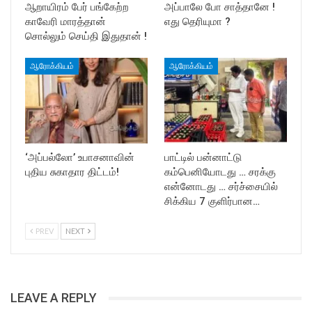
ஆறாயிரம் பேர் பங்கேற்ற
அப்பாலே போ சாத்தானே !
காவேரி மாரத்தான்
எது தெரியுமா ?
சொல்லும் செய்தி இதுதான் !
ஆரோக்கியம்
ஆரோக்கியம்
‘அப்பல்லோ’ உபாசனாவின்
பாட்டில் பன்னாட்டு
புதிய சுகாதார திட்டம்!
கம்பெனியோடது … சரக்கு
என்னோடது … சர்ச்சையில்
சிக்கிய 7 குளிர்பான…
PREV
NEXT
LEAVE A REPLY