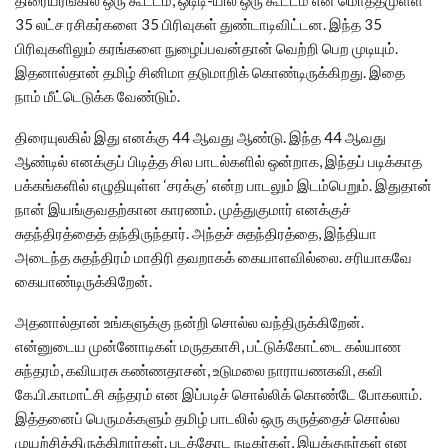
திரையரங்கில் ஒரு கூட்டம், ஒடிடி-யில் ஒரு கூட்டம் என மொத்தமுள்ள
35 லட்ச ரசிகர்களை 35 பிரிவுகள் துண்டாடிவிட்டன. இந்த 35
பிரிவுகளிலும் கரங்களை நுழைப்பவன்தான் வெற்றி பெற முடியும்.
இதனால்தான் தமிழ் சினிமா தடுமாறிக் கொண்டிருக்கிறது. இதை
நாம் மீட்டெடுக்க வேண்டும்.
திரையுலகில் இது எனக்கு 44 ஆவது ஆண்டு. இந்த 44 ஆவது
ஆண்டில் எனக்குப் பிடித்த சில பாடல்களில் ஒன்றாக, இந்தப் படிக்காத
பக்கங்களில் எழுதியுள்ள ‘சரக்கு’ என்ற பாடலும் இடம்பெறும். இதுதான்
நான் இயங்குவதற்கான காரணம். முத்துகுமார் எனக்குச்
சுதந்திரத்தைத் தந்திருந்தார். அந்தச் சுதந்திரத்தை, இந்தியா
அடைந்த சுதந்திரம் மாதிரி தவறாகக் கையாளவில்லை. சரியாகவே
கையாண்டிருக்கிறேன்.
அதனால்தான் உங்களுக்கு நன்றி சொல்ல வந்திருக்கிறேன்.
என்னுடைய முன்னோடிகள் மருதகாசி, பட்டுக்கோட்டை கல்யாண
சுந்தரம், கவியரசு கண்ணதாசன், உடுமலை நாராயணகவி, கவி
கே.பி.காமாட்சி சுந்தரம் என இப்படிச் சொல்லிக் கொண்டே போகலாம்.
இத்தனைப் பெருமக்களும் தமிழ் பாடலில் ஒரு கருத்தைச் சொல்ல
முயற்சித்திருக்கிறார்கள். படத்தோட நடிகர்கள், இயக்குநர்கள் என