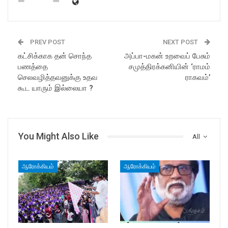
PREV POST
NEXT POST
கட்சிக்காக தன் சொந்த
அப்பா-மகன் உறவைப் பேசும்
பணத்தை
சமுத்திரக்கனியின் ‘ராமம்
செலவழித்தவனுக்கு உதவ
ராகவம்’
கூட யாரும் இல்லையா ?
You Might Also Like
All
ஆரோக்கியம்
ஆரோக்கியம்