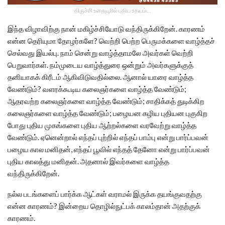
திருச்சி உறையூரில் புதிய உதயம்...
இந்த விழாவிற்கு நான் மகிழ்ச்சியோடு வந்திருக்கிறேன். காரணம்
என்ன தெரியுமா தோழர்களே? வெற்றி பெற்ற பெருமக்களை வாழ்த்தச்
செல்வது இயல்பு. நாம் சென்று வாழ்த்தாமலே அவர்கள் வெற்றி
பெறுவார்கள். நம்முடைய வாழ்த்துரை ஒன்றும் அவர்களுக்குத்
தனியாகக் கிரீடம் ஆகிவிடுவதில்லை. ஆனால் யாரை வாழ்த்த
வேண்டும்? வளரக்கூடிய கலைஞர்களை வாழ்த்த வேண்டும்;
ஆதரவற்ற கலைஞர்களை வாழ்த்த வேண்டும்; சாதிக்கத் துடிக்கிற
கலைஞர்களை வாழ்த்த வேண்டும்; பழையன கழிய புதியன புகுகிற
போது புதிய முகங்களை புதிய ஆற்றல்களை வரவேற்று வாழ்த்த
வேண்டும். ஏனென்றால் எந்தப் புற்றில் எந்தப் பாம்பு என்று பார்ப்பவன்
பழைய கால மனிதன், எந்தப் பூவில் எந்தத் தேனோ என்று பார்ப்பவன்
புதிய காலத்து மனிதன். அதனால் இவர்களை வாழ்த்த
வந்திருக்கிறேன்.
நல்ல படங்களைப் பார்க்க ஆட்கள் வராமல் இருக்க தயங்குவதற்கு
என்ன காரணம்? இன்றைய தொழில்நுட்பக் காலம்தான் அதற்குக்
காரணம்.