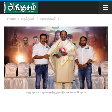
Home
மருத்துவம்
ஆரோக்கியம்
மது-புகைப்பழக்கத்திற்கு எதிராக கவிப்பேரரசு