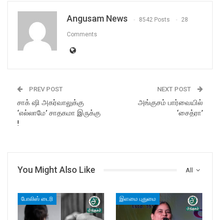
Angusam News
8542 Posts
28
Comments
PREV POST
NEXT POST
சாக் ஷி அகர்வாலுக்கு
அங்குசம் பார்வையில்
‘எல்லாமே’ சாதகமா இருக்கு
‘சைத்ரா’
!
You Might Also Like
All
போலிஸ் டைரி
இளமை புதுமை