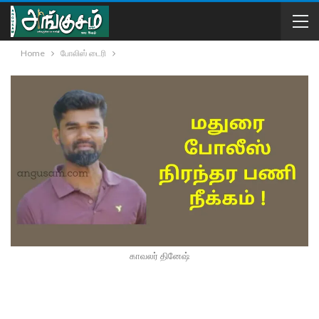
Home
போலிஸ் டைரி
காவலர் தினேஷ்