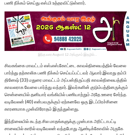
பணி நீக்கம் செய்து எஸ்.பி உத்தரவிட்டுள்ளார்.
இந்த வார August 12 அங்குசம் இதழில்…
சிவகங்கை மாவட்டம் எஸ்.எஸ்.கோட்டை காவல்நிலையத்தில் வேலை
பார்த்து தற்காலிக பணி நீக்கம் செய்யப்பட்டவர் ஆவார்.இவரது தம்பி
தினேஷ் (33) மதுரை மாவட்டம் அப்பன்திருப்பதி காவல்நிலையத்தில்
காவலராக வேலை பார்த்து வந்தார். இவர்களின் குடும்பத்தினருக்கும்
சென்னையில் தனியார் வங்கியில் பணியாற்றும் அதே ஊரை சேர்ந்த
வடிவேலன் (40) என்பவருக்கும் ஏற்கனவே ஒரு இடப்பிரச்சினை
காரணமாக முன்விரோதம் இருந்துள்ளது.
இந்நிலையில் கடந்த சில மாதங்களுக்கு முன்பாக அரிட்டாபட்டி
சாலையில் காரில் வடிவேலன் வந்தபோது ஆண்டிக்கோவில் அருகே