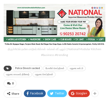
திருச்சியில் நவீன மாடூலர் கிச்சன் -உங்கள் வீட்டிலும் | National Modular Kitchen
#business #trending
Police Dinesh sacked
போலீஸ் செய்திகள்
மதுரை எஸ்.பி
மதுரை காவலர் தினேஷ்
மதுரை செய்திகள்
0
Share
Facebook
Twitter
Google+