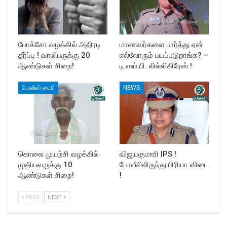
போக்சோ வழக்கில் அதிரடி
மாணவர்களை பார்த்து ஏன்
தீர்ப்பு ! வாலிபருக்கு 20
எல்லோரும் பயப்படுறாங்க? –
ஆண்டுகள் சிறை!
டி.எஸ்.பி. லில்லிகிரேஸ் !
போலிஸ் டைரி
NEWS
கொலை முயற்சி வழக்கில்
விஜயகுமாரி IPS !
முதியவருக்கு 10
போலீசிலிருந்து பிரியா விடை
ஆண்டுகள் சிறை!
!
PREV
NEXT