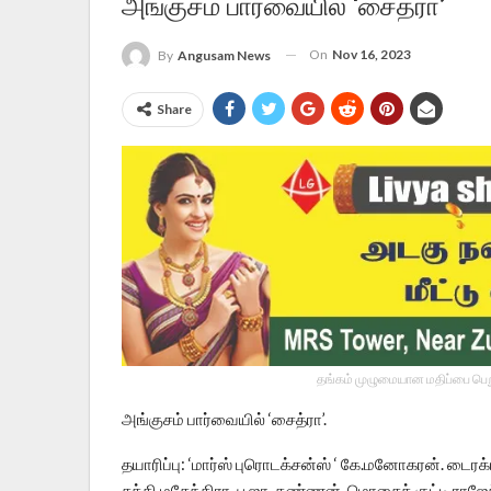
அங்குசம் பார்வையில் ‘சைத்ரா’
On
Nov 16, 2023
By
Angusam News
Share
தங்கம் முழுமையான மதிப்பை பெறு
அங்குசம் பார்வையில் ‘சைத்ரா’.
தயாரிப்பு: ‘மார்ஸ் புரொடக்சன்ஸ் ‘ கே.மனோகரன். டைரக்ட
சக்தி மகேந்திரா, பூஜா, கண்ணன், மொசைக் குட்டி ராஜேந்