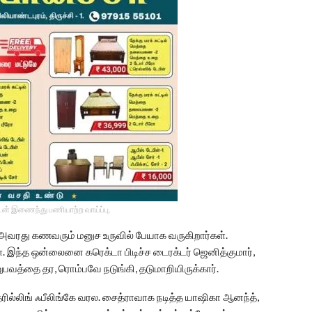
டன் இணைந்து பணியாற்ற வாய்ப்பு.
அவரது கணவரும் மனுச உருவில் பேயாக வருகிறார்கள்.
். இந்த ஒன்லைனை கரெக்டா பிடிச்ச டைரக்டர் ஜெனித்குமார்,
வத்தை தர, ரொம்பவே நடுங்கி, தடுமாறியிருக்கார்.
ல்லிங் ஃபீலிங்கே வரல. சைத்ராவாக நடித்த யாஷிகா ஆனந்த்,