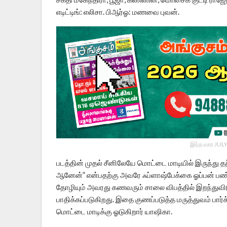
எடிட்டிங்: எலிசா. பிஆர்ஓ: மணவை புவன்.
இந்த வார JULY
படத்தின் முதல் சீனிலேயே மொட்டை மாடியில் இருந்து த
ஆனேன்” என்பதற்கு அவரே ஃப்ளாஷ்பேக்கை ஓப்பன் பண்
தோழியும் அவரது கணவரும் சாலை விபத்தில் இறந்துவிட
பாதிக்கப்படுகிறது. இதை குணப்படுத்த மருத்துவம் பார்
மொட்டை மாடிக்கு ஓடுகிறார் யாஷிகா.