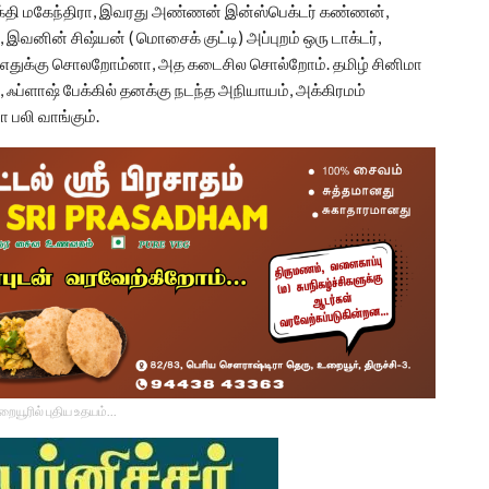
க்தி மகேந்திரா, இவரது அண்ணன் இன்ஸ்பெக்டர் கண்ணன்,
இவனின் சிஷ்யன் ( மொசைக் குட்டி) அப்புறம் ஒரு டாக்டர்,
யும்ர எதுக்கு சொலறோம்னா, அத கடைசில சொல்றோம். தமிழ் சினிமா
ு, ஃப்ளாஷ் பேக்கில் தனக்கு நடந்த அநியாயம், அக்கிரமம்
 பலி வாங்கும்.
உறையூரில் புதிய உதயம்...