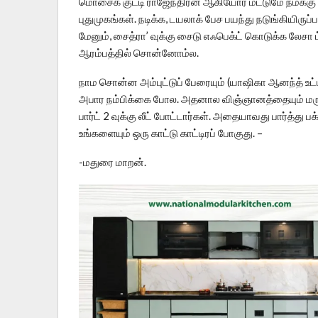
மொசைக் குட்டி ராஜேந்திரன் ஆகியோர் மட்டுமே நமக்கு
புதுமுகங்கள். நடிக்க, டயலாக் பேச பயந்து நடுங்கியிருப்
மேனும், சைத்ரா’ வுக்கு சைடு எஃபெக்ட் கொடுக்க லேசா 
ஆரம்பத்தில் சொன்னோம்ல.
நாம சொன்ன அம்புட்டுப் பேரையும் (யாஷிகா ஆனந்த் உட்பட
அபார நம்பிக்கை போல. அதனால விஞ்ஞானத்தையும் மருத்த
பார்ட் 2 வுக்கு லீட் போட்டார்கள். அதையாவது பார்த்த
உங்களையும் ஒரு காட்டு காட்டிரப் போகுது. –
-மதுரை மாறன்.