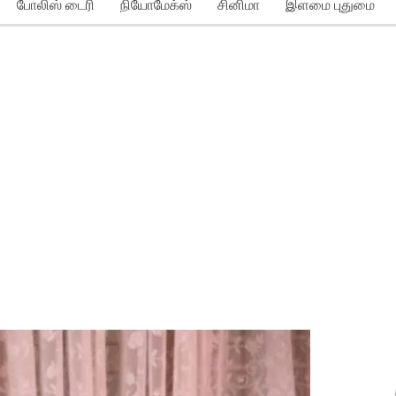
போலிஸ் டைரி
நியோமேக்ஸ்
சினிமா
இளமை புதுமை