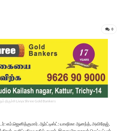
0
ம் திருச்சி Livya Shree Gold Bankers
ர்: எம்.ஜெனித்குமார். ஆர்ட்டிஸ்ட்: யாஷிகா ஆனந்த், அவிதேஜ்,
திரன். ஒளிப்பதிவு: சதீஷ் குமார், இசை: பிரபாகரன் மெய்யப்பன்,