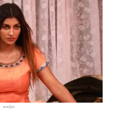
சைத்ரா