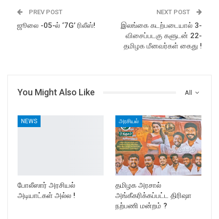
PREV POST
NEXT POST
ஜூலை -05-ல் ‘7G’ ரிலீஸ்!
இலங்கை கடற்படையால் 3-
விசைப்படகு களுடன் 22-
தமிழக மீனவர்கள் கைது !
You Might Also Like
All
NEWS
அரசியல்
போலீஸார் அரசியல்
தமிழக அரசால்
அடியாட்கள் அல்ல !
அங்கீகரிக்கப்பட்ட திரிஷா
நற்பணி மன்றம் ?