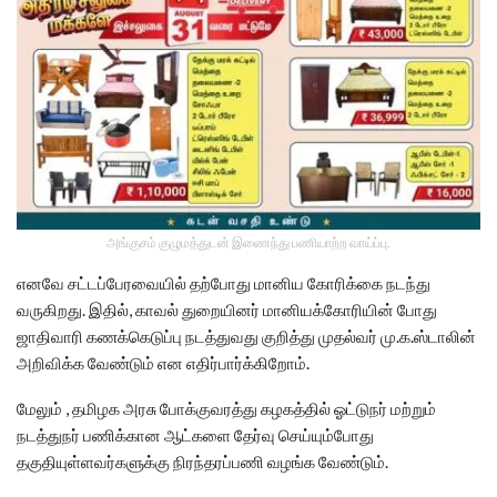
அங்குசம் குழுமத்துடன் இணைந்து பணியாற்ற வாய்ப்பு.
எனவே சட்டப்பேரவையில் தற்போது மானிய கோரிக்கை நடந்து
வருகிறது. இதில், காவல் துறையினர் மானியக்கோரியின் போது
ஜாதிவாரி கணக்கெடுப்பு நடத்துவது குறித்து முதல்வர் மு.க.ஸ்டாலின்
அறிவிக்க வேண்டும் என எதிர்பார்க்கிறோம்.
மேலும் , தமிழக அரசு போக்குவரத்து கழகத்தில் ஓட்டுநர் மற்றும்
நடத்துநர் பணிக்கான ஆட்களை தேர்வு செய்யும்போது
தகுதியுள்ளவர்களுக்கு நிரந்தரப்பணி வழங்க வேண்டும்.