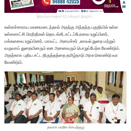
இந்த வார August 12 அங்குசம் இதழில்…
கள்ளச்சாராய மரணமடைந்தால் அதற்கு அந்தந்த பகுதியில் உள்ள
உள்ளளாட்சி பிரநிதிகள் தொடங்கி, சட்டப்பேரவை உறுப்பினர்,
மக்களவை உறுப்பினர், மாவட்ட அமைச்சர் ,காவல் துறை மற்றும்
வருவாய் துறையினரும் என அனைவரும் பொறுப்பேற்க வேண்டும்.
அதற்காக புதிய சட்ட திருத்தத்தை தமிழ்நாடு அரசு கொண்டு வர
வேண்டும்.
தவாக மாநில செயற்குழு