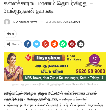
கள்ளச்சாராய மரணம் தொடர்கிறது –
வேல்முருகன் தடாலடி
Last updated
Jun 23, 2024
By
Angusam News
0
Share
தங்கம் முழுமையான மதிப்பை பெறும் திருச்சி Livya Shree Gold Bankers
தமிழ்நாட்டில் அதிமுக , திமுக ஆட்சியில் கள்ளச்சாராய மரணம்
தொடர்கிறது – வேல்முருகன் தடாலடி –
தமிழக மக்களின்
வாழ்வாதாரப் போராட்டங்களில் முன்நிற்பவர். ஸ்டெர்லைட் ஆலைக்கு