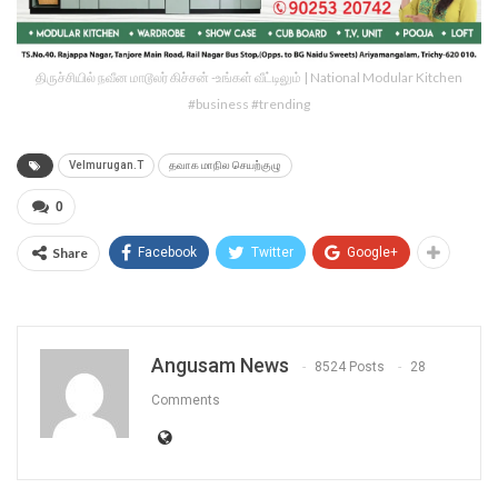
திருச்சியில் நவீன மாடூலர் கிச்சன் -உங்கள் வீட்டிலும் | National Modular Kitchen
#business #trending
Velmurugan.T
தவாக மாநில செயற்குழு
0
Share
Facebook
Twitter
Google+
Angusam News
8524 Posts
28
Comments