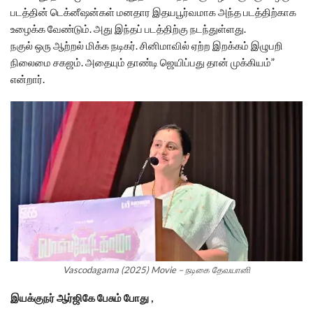
படத்தின் டெக்னீஷன்கள் மனதார இதயபூர்வமாக அந்த படத்திற்காக
உழைக்க வேண்டும். அது இந்தப் படத்திற்கு நடந்துள்ளது.
நகுல் ஒரு ஆற்றல் மிக்க நடிகர். சினிமாவில் ஏற்ற இறக்கம் இழுபறி
நிலைமை சகஜம். அதையும் தாண்டி ஜெயிப்பது தான் முக்கியம்”
என்றார்.
Vascodagama (2025) Movie – நடிகை தேவயானி
இயக்குநர் ஆர்ஜிகே பேசும் போது ,