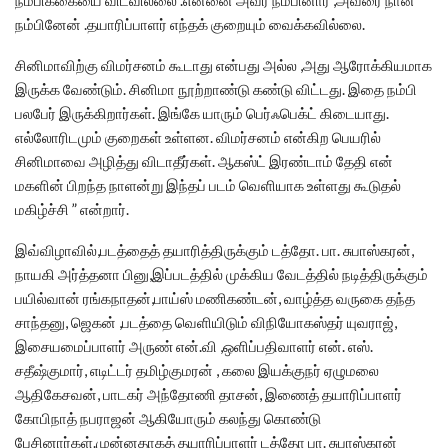
நம்பிக்கையை விடவில்லை .என்னை அவர் நம்பினார் ,அவரை நான்
நம்பினேன் .தயாரிப்பாளர் எந்தக் குறையும் வைக்கவில்லை.
சினிமாவிற்கு விமர்சனம் கூடாது என்பது அல்ல ,அது ஆரோக்கியமாக
இருக்க வேண்டும். சினிமா நூற்றாண்டு கண்டு விட்டது. இதை நம்பி
பலபேர் இருக்கிறார்கள். இங்கே யாரும் பெர்ஃபெக்ட் கிடையாது.
எல்லோரிடமும் குறைகள் உள்ளன. விமர்சனம் என்கிற பெயரில்
சினிமாவை அழித்து விடாதீர்கள். ஆகஸ்ட் இரண்டாம் தேதி என்
மகளின் பிறந்த நாளன்று இந்தப் படம் வெளியாக உள்ளது கூடுதல்
மகிழ்ச்சி ” என்றார்.
இவ்விழாவில்,படத்தைத் தயாரித்திருக்கும் டத்தோ. பா. சுபாஸ்கரன்,
நாயகி அர்த்தனா பினு,இப்படத்தில் முக்கிய வேடத்தில் நடித்திருக்கும்
பயில்வான் ரங்கநாதன்,பாய்ஸ் மணிகண்டன், வாழ்த்த வருகை தந்த
சாந்தனு, ஜெகன் ,படத்தை வெளியிடும் விநியோகஸ்தர் யுவராஜ்,
இசையமைப்பாளர் அருண் என்.வி ,ஒளிப்பதிவாளர் என். எஸ்.
சதீஷ்குமார், எடிட்டர் தமிழ்குமரன் , கலை இயக்குநர் ஏழுமலை
ஆதிகேசவன், பாடகர் அந்தோணி தாசன், இணைத் தயாரிப்பாளர்
கோபிநாத் நபராஜன் ஆகியோரும் கலந்து கொண்டு
பேசினார்கள்.முன்னதாகத் தயாரிப்பாளர் டத்தோ பா. சுபாஸ்கரன்