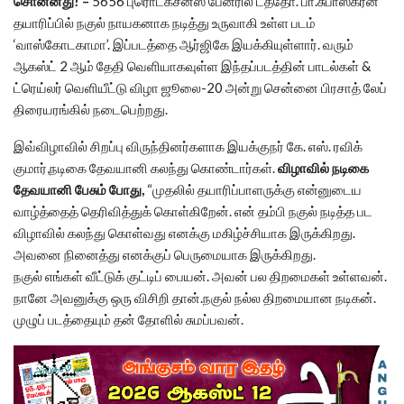
சொன்னது! –
5656 புரொடக்சன்ஸ் பேனரில் டத்தோ. பா.சுபாஸ்கரன்
தயாரிப்பில் நகுல் நாயகனாக நடித்து உருவாகி உள்ள படம்
‘வாஸ்கோடகாமா’. இப்படத்தை ஆர்ஜிகே இயக்கியுள்ளார். வரும்
ஆகஸ்ட் 2 ஆம் தேதி வெளியாகவுள்ள இந்தப்படத்தின் பாடல்கள் &
ட்ரெய்லர் வெளியீட்டு விழா ஜூலை-20 அன்று சென்னை பிரசாத் லேப்
திரையரங்கில் நடைபெற்றது.
இவ்விழாவில் சிறப்பு விருந்தினர்களாக இயக்குநர் கே. எஸ். ரவிக்
குமார்,நடிகை தேவயானி கலந்து கொண்டார்கள்.
விழாவில் நடிகை
தேவயானி பேசும் போது,
“முதலில் தயாரிப்பாளருக்கு என்னுடைய
வாழ்த்தைத் தெரிவித்துக் கொள்கிறேன். என் தம்பி நகுல் நடித்த பட
விழாவில் கலந்து கொள்வது எனக்கு மகிழ்ச்சியாக இருக்கிறது.
அவனை நினைத்து எனக்குப் பெருமையாக இருக்கிறது.
நகுல் எங்கள் வீட்டுக் குட்டிப் பையன். அவன் பல திறமைகள் உள்ளவன்.
நானே அவனுக்கு ஒரு விசிறி தான்.நகுல் நல்ல திறமையான நடிகன்.
முழுப் படத்தையும் தன் தோளில் சுமப்பவன்.