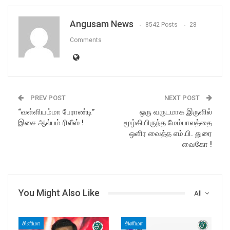
Angusam News
8542 Posts
28
Comments
PREV POST
NEXT POST
“வள்ளியம்மா பேராண்டி”
ஒரு வருடமாக இருளில்
இசை ஆல்பம் ரிலீஸ் !
மூழ்கியிருந்த மேம்பாலத்தை
ஒளிர வைத்த எம்.பி. துரை
வைகோ !
You Might Also Like
All
சினிமா
சினிமா