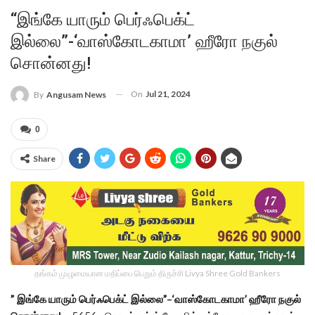
“இங்கே யாரும் பெர்ஃபெக்ட்
இல்லை”-‘வாஸ்கோடகாமா’ ஹீரோ நகுல்
சொன்னது!
On
Jul 21, 2024
By
Angusam News
0
Share
தங்கம் முழுமையான மதிப்பை பெறும் திருச்சி Livya Shree Gold Bankers
” இங்கே யாரும் பெர்ஃபெக்ட் இல்லை”–‘வாஸ்கோடகாமா’ ஹீரோ நகுல்