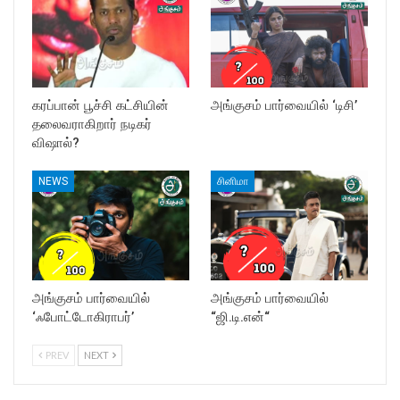
கரப்பான் பூச்சி கட்சியின்
அங்குசம் பார்வையில் ‘டிசி’
தலைவராகிறார் நடிகர்
விஷால்?
NEWS
சினிமா
அங்குசம் பார்வையில்
அங்குசம் பார்வையில்
‘ஃபோட்டோகிராபர்’
“ஜி.டி.என்“
PREV
NEXT