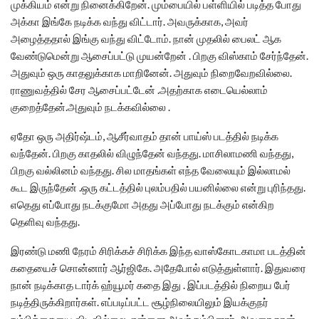
முக்கியம் என்று நினைக்கிறேன். மும்பையில் பள்ளியில் படித்த போது
அக்கா இங்கே நடிக்க வந்து விட்டார். அவருக்காக, அவர்
அழைத்ததால் இங்கு வந்து விட்டோம். நான் முதலில் பைலட் ஆக
வேண்டுமென்று ஆசைப்பட்டு முயன்றேன் . பிறகு விஸ்காம் சேர்ந்தேன்.
அதுவும் ஒரு காதலுக்காக மாறினேன். அதுவும் நிறைவேறவில்லை.
ராணுவத்தில் சேர ஆசைப்பட்டேன் .அதற்காக எடையெல்லாம்
குறைத்தேன்.அதுவும் நடக்கவில்லை .
ஏதோ ஒரு அதிர்ஷ்டம், ஆசீர்வாதம் தான் பாய்ஸ் படத்தில் நடிக்க
வந்தேன். பிறகு காதலில் விழுந்தேன் வந்தது. மாசிலாமணி வந்தது,
பிறகு வல்லினம் வந்தது. சில மாதங்கள் எந்த வேலையும் இல்லாமல்
கூட இருந்தேன் .ஒரு கட்டத்தில் புலம்பதில் பயனில்லை என்று புரிந்தது.
எதெது எப்போது நடக்குமோ அதது அப்போது நடக்கும் என்கிற
தெளிவு வந்தது.
இரண்டு மணி நேரம் சிரிக்கச் சிரிக்க இந்த வாஸ்கோடகாமா படத்தின்
கதையைச் சொன்னார் ஆர்ஜிகே. அதேபோல் எடுத்துள்ளார். இதுவரை
நான் நடிக்காத டார்க் ஹ்யூமர் கதை இது . இப்படத்தில் நிறைய பேர்
நடித்திருக்கிறார்கள். எப்படிப்பட்ட சூழ்நிலையிலும் இயக்குநர்