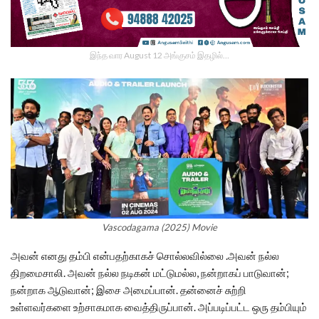
இந்த வார August 12 அங்குசம் இதழில்…
Vascodagama (2025) Movie
அவன் எனது தம்பி என்பதற்காகச் சொல்லவில்லை .அவன் நல்ல
திறமைசாலி. அவன் நல்ல நடிகன் மட்டுமல்ல, நன்றாகப் பாடுவான்;
நன்றாக ஆடுவான்; இசை அமைப்பான். தன்னைச் சுற்றி
உள்ளவர்களை உற்சாகமாக வைத்திருப்பான். அப்படிப்பட்ட ஒரு தம்பியும்