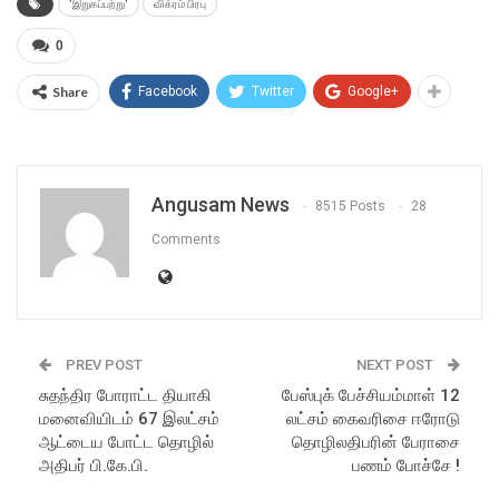
'இறுகப்பற்று'
விக்ரம் பிரபு
0
Share
Facebook
Twitter
Google+
Angusam News
8515 Posts
28
Comments
PREV POST
NEXT POST
சுதந்திர போராட்ட தியாகி
பேஸ்புக் பேச்சியம்மாள் 12
மனைவியிடம் 67 இலட்சம்
லட்சம் கைவரிசை ஈரோடு
ஆட்டைய போட்ட தொழில்
தொழிலதிபரின் பேராசை
அதிபர் பி.கே.பி.
பணம் போச்சே !