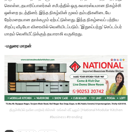
கொள்ள, தயாரிப்பாளர்கள் சமீபத்தில் ஒரு சுவாரஸ்யமான நிகழ்ச்சி
ஒன்றை நடத்தினர். இந்த நிகழ்வின் மூலம் தம்பதிகளிடையே
நேர்மறையான தாக்கமும் ஏற்பட்டுள்ளது. இந்த நிகழ்வைப் பற்றிய
சிறப்பு வீடியோ விரைவில் வெளியிடப்படும். ‘இறுகப்பற்று’ செப்டம்பர்
மாதம் வெளியீட்டுக்குத் தயாராகி வருகிறது.
-மதுரை மாறன்
திருச்சியில் நவீன மாடூலர் கிச்சன் -உங்கள் வீட்டிலும் | National Modular Kitchen
#business #trending