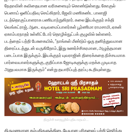
நேதாவின் கவிதையான வரிகளையும் கொண்டுள்ளது. கோகுல்
பெனாய் ஒளிப்பதிவு செய்கிறார், ஜேவி மணிகண்ட பாலாஜி
படத்தொகுப்பாளராக பணியாற்றுகிறார். கலை இயக்குநர் சக்தி
வெங்கட்ராஜ், ஆடை வடிவமைப்பாளர்கள் பூர்ணிமா ராமசாமி, ஏகன்
ஏகாம்பரநாதர் உள்ளிட்டோர் தொழில்நுட்பக் குழுவில் உள்ளனர்.
படத்தைப் பற்றி பேசுகையில், “நாங்கள் மீண்டும் ஒரு தனித்துவமான
திரைப்படத்துடன் வருகிறோம், இது உணர்ச்சிகரமான, அழுத்தமான
படைப்பாக இருக்கும். இயக்குநர் யுவராஜின் திரைக்கதை நிச்சயமாக
பார்வையாளர்களுக்கு, குறிப்பாக ஜோடிகளுக்கு மறக்க முடியாத
அனுபவமாக இருக்கும்” என்று தயாரிப்புத் தரப்பு கூறியுள்ளது.
திருச்சி உறையூரில் புதிய உதயம்...
திருமணமான தம்பதிகளுக்கிடையேயான புரிதலைப் பற்றி தெரிந்து