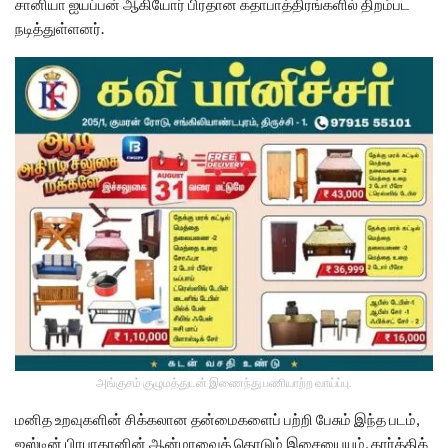
சானியா ஐயப்பன் ஆகியோர் பிரதான கதாபாத்திரங்களில் திறம்பட
நடித்துள்ளனர்.
அங்குசம் குழுமத்துடன் இணைந்து பணியாற்ற வாய்ப்பு.
மனித உறவுகளின் சிக்கலான தன்மைகளைப் பற்றி பேசும் இந்த படம்,
ஜஸ்டின் பிரபாகரனின் ஆன்மாவைத் தொடும் இசையையும், கார்த்திக்