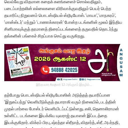
வெவ்வேறு விதமான கதைக் களங்களைச் சொல்வதிலும்,
படைப்பாற்றலின் எல்லைகளை விரிவாக்குவதிலும் பெயர் பெற்ற
தயாரிப்பு நிறுவனம் பொடன்ஷியல் ஸ்டூடியோஸ். ‘மாயா’, ‘மாநகரம்’,
‘மான்ஸ்டர்’ மற்றும் ‘டாணாக்காரன்’ போன்ற படங்களின் மூலம் இந்திய
சினிமாவுக்குத் தரமானத் திரைப்படங்களைத் தருவதில் தொடர்ந்து
தங்களின் பங்கைச் சிறப்பாக செய்து வருகிறது.
இந்த வார August 12 அங்குசம் இதழில்…
தற்போது பொடன்ஷியல் ஸ்டூடியோஸின் அடுத்தத் தயாரிப்பான
‘இறுகப்பற்று’ வெளியீடுக்குத் தயாராகி வரும் நிலையில், படத்தின்
முதல் பார்வை போஸ்டர் வெளியிடப்பட்டுள்ளது. எலி, தெனாலிராமன்
உள்ளிட்ட படங்களை இயக்கிய யுவராஜ் தயாளன் இப்படத்தை
இயக்குகிறார். விக்ரம் பிரபு, ஷ்ரத்தா ஸ்ரீநாத், விதார்த், ஸ்ரீ, அபர்நதி,