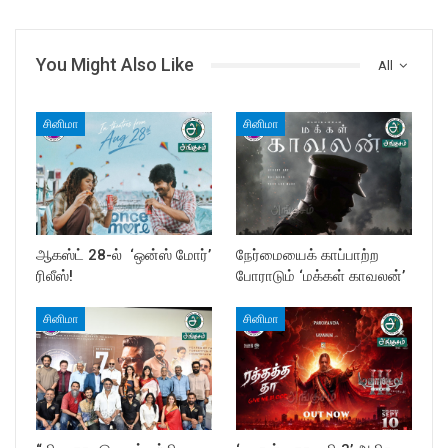
You Might Also Like
All
சினிமா
சினிமா
ஆகஸ்ட் 28-ல் ‘ஒன்ஸ் மோர்’
நேர்மையைக் காப்பாற்ற
ரிலீஸ்!
போராடும் ‘மக்கள் காவலன்’
சினிமா
சினிமா