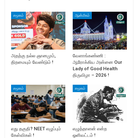
சமூகம்
ஆன்மீகம்
அதற்கு நல்ல ஞானமும்,
வேளாங்கண்ணி :
திறமையும் வேண்டும் !
ஆரோக்கிய அன்னை Our
Lady of Good Health
திருவிழா – 2026 !
சமூகம்
சமூகம்
எது தகுதி? NEET எழுப்பும்
எழுத்தாளன் என்ற
கேள்விகள் !
ஒளிவட்டம் !