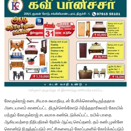
அங்குசம் குழுமத்துடன் இணைந்து பணியாற்ற வாய்ப்பு.
கோகுல்ராஜ் கடைசியாக சுவாதியுடன் பேசிக்கொண்டிருந்ததாக
அடையாளம் காணப்பட்ட திருச்செங்கோடு அர்த்தநாரீசுவரர் கோயில்
மற்றும் கோகுல்ராஜ் சடலமாக கண்டெடுக்கப்பட்ட ரயில் பாதை
ஆகியவற்றை நீதிபதிகள் நேரில் ஆய்வு செய்தனர். தம் கண் முன்னே
கொண்டு நிறுத்தப்படும் சாட்சிகளையும் கோப்புகளில் கோர்க்கப்படும்