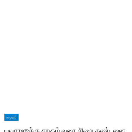
சமூகம்
யுவராஜுக்கு சாகும் வரை சிறை தண்டனை