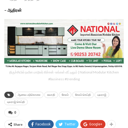
– ஆதிரன்
திருச்சியில் நவீன மாடூலர் கிச்சன் -உங்கள் வீட்டிலும் | National Modular Kitchen
#business #trending
ஆணவ படுகொலை
சுவாதி
சேலம்
சேலம் செய்தி
யுவராஜ்
யுவராஜ் செய்தி
0
Share
Facebook
Twitter
Google+