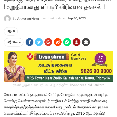
! உறுதியானது எப்படி? விரிவான தகவல் !
Last updated
Sep 30, 2023
By
Angusam News
0
Share
தங்கம் முழுமையான மதிப்பை பெறும் திருச்சி Livya Shree Gold Bankers
சேலம் மாவட்டம் ஓமலூரைச் சேர்ந்த கோகுல்ராஜ், தன்னுடன் படித்த
கொங்கு வெள்ளாக கவுண்டர் சாதியைச் சேர்ந்த சுவாதி என்பவரை
காதலித்த குற்றத்துக்காக தலைவேறு முண்டம் வேறாக கொடூரமாக
கொல்லப்பட்டார். இந்த சம்பவம் நடைபெற்றது, 2015 ஆம் ஆண்டு