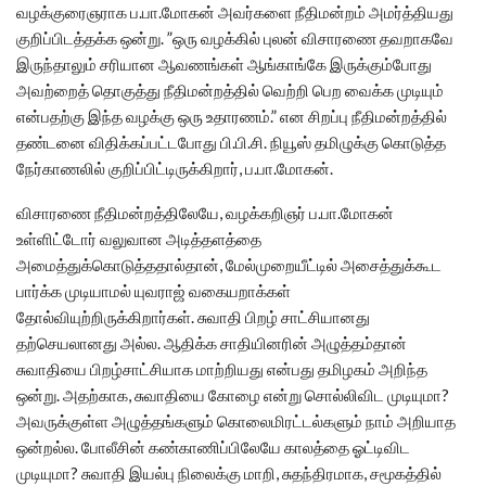
வழக்குரைஞராக ப.பா.மோகன் அவர்களை நீதிமன்றம் அமர்த்தியது
குறிப்பிடத்தக்க ஒன்று. ”ஒரு வழக்கில் புலன் விசாரணை தவறாகவே
இருந்தாலும் சரியான ஆவணங்கள் ஆங்காங்கே இருக்கும்போது
அவற்றைத் தொகுத்து நீதிமன்றத்தில் வெற்றி பெற வைக்க முடியும்
என்பதற்கு இந்த வழக்கு ஒரு உதாரணம்.” என சிறப்பு நீதிமன்றத்தில்
தண்டனை விதிக்கப்பட்டபோது பி.பி.சி. நியூஸ் தமிழுக்கு கொடுத்த
நேர்காணலில் குறிப்பிட்டிருக்கிறார், ப.பா.மோகன்.
விசாரணை நீதிமன்றத்திலேயே, வழக்கறிஞர் ப.பா.மோகன்
உள்ளிட்டோர் வலுவான அடித்தளத்தை
அமைத்துக்கொடுத்ததால்தான், மேல்முறையீட்டில் அசைத்துக்கூட
பார்க்க முடியாமல் யுவராஜ் வகையறாக்கள்
தோல்வியுற்றிருக்கிறார்கள். சுவாதி பிறழ் சாட்சியானது
தற்செயலானது அல்ல. ஆதிக்க சாதியினரின் அழுத்தம்தான்
சுவாதியை பிறழ்சாட்சியாக மாற்றியது என்பது தமிழகம் அறிந்த
ஒன்று. அதற்காக, சுவாதியை கோழை என்று சொல்லிவிட முடியுமா?
அவருக்குள்ள அழுத்தங்களும் கொலைமிரட்டல்களும் நாம் அறியாத
ஒன்றல்ல. போலீசின் கண்காணிப்பிலேயே காலத்தை ஓட்டிவிட
முடியுமா? சுவாதி இயல்பு நிலைக்கு மாறி, சுதந்திரமாக, சமூகத்தில்