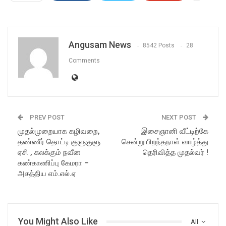
Angusam News
8542 Posts
28
Comments
PREV POST
NEXT POST
முதல்முறையாக கழிவறை,
இசைஞானி வீட்டிற்கே
தண்ணீர் தொட்டி குளுகுளு
சென்று பிறந்தநாள் வாழ்த்து
ஏசி , கலக்கும் நவீன
தெரிவித்த முதல்வர் !
கண்காணிப்பு கேமரா –
அசத்திய எம்.எல்.ஏ
You Might Also Like
All