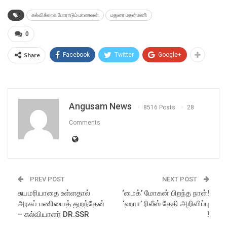
கல்விக்காக போராடும் மாணவன்
மதுரை மதன்மணி
0
Share
Facebook
Twitter
Google+
Angusam News
8516 Posts
28
Comments
PREV POST
NEXT POST
சுயமரியாதை உள்ளதால்
‘மைக்’ மோகன் பிறந்த நாள்!
அரசுப் பணியைத் துறந்தேன்
‘ஹரா’ ரிலீஸ் தேதி அறிவிப்பு
– கல்வியாளர் DR.SSR
!