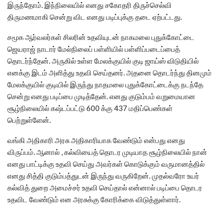
இருந்தோம். இந்நிலையில் எனது சகோதரி திருச்செல்வி
திருமணமாகி சென்று விட எனது படிப்புக்கு தடை ஏற்பட்டது.
சமூக ஆர்வலர்கள் சிலரின் உதவியுடன் நாகமலை புதுக்கோட்டை
ஜெயராஜ் நாடார் மேல்நிலைப் பள்ளியில் பள்ளிப்படைப்பைத்
தொடர்ந்தேன். அருகில் உள்ள மேலக்குயில் குடி ஜாய்ஸ் விடுதியில்
எனக்கு இடம் அளித்து உதவி செய்தனர். அதனை தொடர்ந்து தினமும்
மேலக்குயில் குடியில் இருந்து நாதமலை புதுக்கோட்டைக்கு நடந்தே
சென்று எனது படிப்பை முடித்தேன். எனது குடும்பம் வறுமையான
சூழ்நிலையில் கஷ்டப்பட்டு 600 க்கு 437 மதிப்பெண்கள்
பெற்றுள்ளேன்.
வங்கி அதிகாரி அரசு அதிகாரியாக வேண்டும் என்பது எனது
விருப்பம். ஆனால் , கல்வியைத் தொடர முடியாத சூழ்நிலையில் நான்
எனது பாட்டிக்கு உதவி செய்து அவர்கள் கொடுக்கும் வருமானத்தில்
எனது சித்தி குடும்பத்துடன் இருந்து வருகிறேன். முதல்வரோ உயர்
கல்வித் துறை அமைச்சர் உதவி செய்தால் என்னால் படிப்பை தொடர
உதவிட வேண்டும் என அரசுக்கு கோரிக்கை விடுத்துள்ளார்.