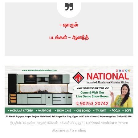
– ஷாகுல்
படங்கள் – ஆனந்த்
திருச்சியில் நவீன மாடூலர் கிச்சன் -உங்கள் வீட்டிலும் | National Modular Kitchen
#business #trending