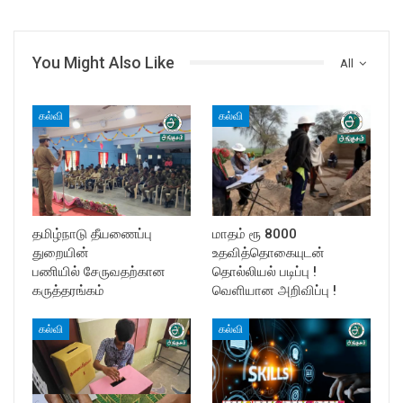
You Might Also Like
All
கல்வி
கல்வி
தமிழ்நாடு தீயணைப்பு
மாதம் ரூ 8000
துறையின்
உதவித்தொகையுடன்
பணியில் சேருவதற்கான
தொல்லியல் படிப்பு !
கருத்தரங்கம்
வெளியான அறிவிப்பு !
கல்வி
கல்வி