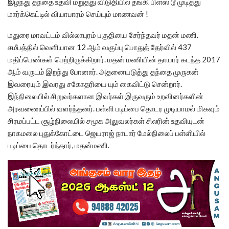
இழந்து தந்தை உதவி மறுத்து விடுதியில் தங்கி பிளஸ் டூ முடித்து
மார்க்கெட்டில் வியாபாரம் செய்யும் மாணவன் !
மதுரை மாவட்டம் வில்லாபுரம் பகுதியை சேர்ந்தவர் மதன் மணி.
சமீபத்தில் வெளியான 12 ஆம் வகுப்பு பொதுத் தேர்வில் 437
மதிப்பெண்கள் பெற்றிருக்கிறார். மதன் மணியின் தாயார் கடந்த 2017
ஆம் வருடம் இறந்து போனார். அதனையடுத்து தந்தை முருகன்
இவரையும் இவரது சகோதரியை யும் கைவிட்டு சென்றார்.
இந்நிலையில் சிறுவர்களான இவர்கள் இருவரும் உறவினர்களின்
அரவணைப்பில் வளர்ந்தனர். பள்ளி படிப்பை தொடர முடியாமல் மிகவும்
சிரமப்பட்ட சூழ்நிலையில் சமூக அலுவலர்கள் சிலரின் உதவியுடன்
நாகமலை புதுக்கோட்டை ஜெயராஜ் நாடார் மேல்நிலைப் பள்ளியில்
படிப்பை தொடர்ந்தார், மதன்மணி.