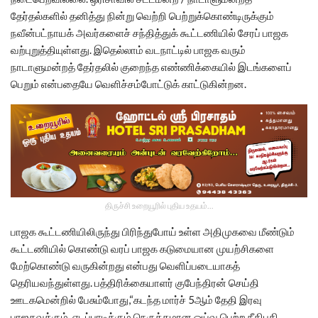
தேர்தல்களில் தனித்து நின்று வெற்றி பெற்றுக்கொண்டிருக்கும்
நவீன்பட்நாயக் அவர்களைச் சந்தித்துக் கூட்டணியில் சேரப் பாஜக
வற்புறுத்தியுள்ளது. இதெல்லாம் வடநாட்டில் பாஜக வரும்
நாடாளுமன்றத் தேர்தலில் குறைந்த எண்ணிக்கையில் இடங்களைப்
பெறும் என்பதையே வெளிச்சம்போட்டுக் காட்டுகின்றன.
திருச்சி உறையூரில் புதிய உதயம்...
பாஜக கூட்டணியிலிருந்து பிரிந்துபோய் உள்ள அதிமுகவை மீண்டும்
கூட்டணியில் கொண்டு வரப் பாஜக கடுமையான முயற்சிகளை
மேற்கொண்டு வருகின்றது என்பது வெளிப்படையாகத்
தெரியவந்துள்ளது. பத்திரிக்கையாளர் குபேந்திரன் செய்தி
ஊடகமென்றில் பேசும்போது,“கடந்த மார்ச் 5ஆம் தேதி இரவு
பாஜகவுக்கும், எடப்பாடிக்கும் நெருக்கமான ஓய்வு பெற்ற நீதிபதி