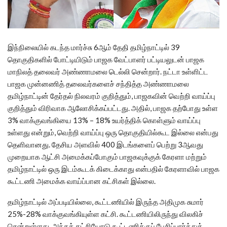
இந்நிலையில் கடந்த மார்ச்சு 6ஆம் தேதி தமிழ்நாட்டில் 39
தொகுதிகளில் போட்டியிடும் பாஜக வேட்பாளர் பட்டியலுடன் பாஜக
மாநிலத் தலைவர் அண்ணாமலை டெல்லி சென்றார். நட்டா உள்ளிட்ட
பாஜக முன்னணித் தலைவர்களைச் சந்தித்த அண்ணாமலை
தமிழ்நாட்டின் தேர்தல் நிலவரம் குறித்தும், பாஜகவின் வெற்றி வாய்ப்பு
குறித்தும் விரிவாக ஆலோசிக்கப்பட்டது. அதில், பாஜக தற்போது உள்ள
3% வாக்குவங்கியை 13% – 18% உயர்த்திக் கொள்ளும் வாய்ப்பு
உள்ளது என்றும், வெற்றி வாய்ப்பு ஒரு தொகுதியில்கூட இல்லை என்பது
தெளிவானது. தேசிய அளவில் 400 இடங்களைப் பெற்று 3ஆவது
முறையாக ஆட்சி அமைக்கப்போகும் பாஜகவுக்குக் கேரளா மற்றும்
தமிழ்நாட்டில் ஒரு இடம்கூடக் கிடைக்காது என்பதில் கேரளாவில் பாஜக
கூட்டணி அமைக்க வாய்ப்பான கட்சிகள் இல்லை.
தமிழ்நாட்டில் அப்படியில்லை, கூட்டணியில் இருந்த அதிமுக சுமார்
25%-28% வாக்குவங்கியுள்ள கட்சி. கூட்டணியிலிருந்து விலகிச்
சென்றுள்ளது. அந்தக் கட்சியோடு கூட்டணிக்குப் பேசிப்பார்த்துக்