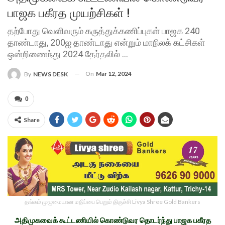
பாஜக பகீரத முயற்சிகள் !
தற்போது வெளிவரும் கருத்துக்கணிப்புகள் பாஜக 240
தாண்டாது, 200ஐ தாண்டாது என்றும் மாநிலக் கட்சிகள்
ஒன்றிணைந்து 2024 தேர்தலில் ...
On
Mar 12, 2024
By
NEWS DESK
0
Share
தங்கம் முழுமையான மதிப்பை பெறும் திருச்சி Livya Shree Gold Bankers
அதிமுகவைக் கூட்டணியில் கொண்டுவர தொடர்ந்து பாஜக பகீரத