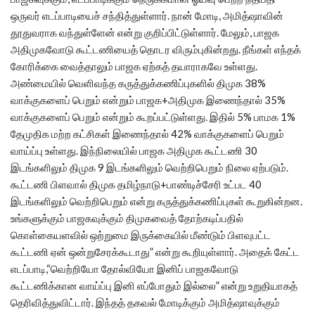
ஒருவர் எடப்பாடியைச் சந்தித்துள்ளார். நான் மோடி, அமித்ஷாவின்
தூதுவராக வந்துள்ளேன் என்று குறிப்பிட்டுள்ளார். மேலும், பாஜக
அதிமுகவோடு கூட்டணியைத் தொடர விரும்புகின்றது. நீங்கள் எந்தக்
கோரிக்கை வைத்தாலும் பாஜக ஏற்கத் தயாராகவே உள்ளது.
அண்மையில் வெளிவந்த கருத்துக்கணிப்புகளில் திமுக 38%
வாக்குகளைப் பெறும் என்றும் பாஜக+அதிமுக இணைந்தால் 35%
வாக்குகளைப் பெறும் என்றும் கூறப்பட்டுள்ளது. இதில் 5% பாமக 1%
தேமுதிக மற்ற கட்சிகள் இணைந்தால் 42% வாக்குகளைப் பெறும்
வாய்ப்பு உள்ளது. இந்நிலையில் பாஜக அதிமுக கூட்டணி 30
இடங்களிலும் திமுக 9 இடங்களிலும் வெற்றிபெறும் நிலை ஏற்படும்.
கூட்டணி பிளவால் திமுக தமிழ்நாடு+பாண்டிச்சேரி உட்பட 40
இடங்களிலும் வெற்றிபெறும் என்று கருத்துக்கணிப்புகள் கூறுகின்றன.
உங்களுக்கும் பாஜகவுக்கும் திமுகவைத் தோற்கடிப்பதில்
கொள்கையளவில் ஒற்றுமை இருக்கையில் மீண்டும் பிளவுபட்ட
கூட்டணி ஏன் ஒன்றுசேரக்கூடாது” என்று கூறியுள்ளார். அதைக் கேட்ட
எடப்பாடி,“வெற்றியோ தோல்வியோ இனிப் பாஜகவோடு
கூட்டணிக்கான வாய்ப்பு இனி எப்போதும் இல்லை” என்று உறுதியாகத்
தெரிவித்துவிட்டார். இந்தத் தகவல் மோடிக்கும் அமித்ஷாவுக்கும்