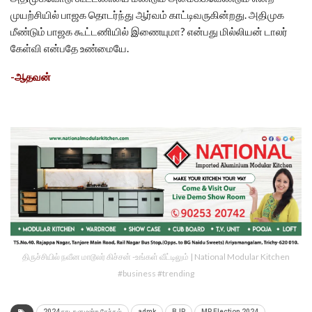
முயற்சியில் பாஜக தொடர்ந்து ஆர்வம் காட்டிவருகின்றது. அதிமுக
மீண்டும் பாஜக கூட்டணியில் இணையுமா? என்பது மில்லியன் டாலர்
கேள்வி என்பதே உண்மையே.
-ஆதவன்
திருச்சியில் நவீன மாடூலர் கிச்சன் -உங்கள் வீட்டிலும் | National Modular Kitchen
#business #trending
2024 நாடாளுமன்ற தேர்தல்
admk
BJP
MP Election 2024