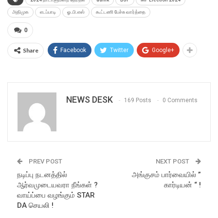
அதிமுக
எடப்பாடி
ஓ.பி.எஸ்
கூட்டணி பேச்சு வார்த்தை
0
Share
Facebook
Twitter
Google+
NEWS DESK
169 Posts
0 Comments
PREV POST
NEXT POST
நடிப்பு நடனத்தில்
அங்குசம் பார்வையில் ”
ஆர்வமுடையவரா நீங்கள் ?
கார்டியன் “ !
வாய்ப்பை வழங்கும் STAR
DA செயலி !