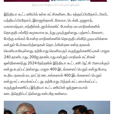
இந்த வார August 12 அங்குசம் இதழில்…
இந்தியா கூட்டணியில் உள்ள கட்சிகளிடையே உத்தரப்பிரதேசம், பீகார்,
மத்தியப்பிரதேசம், இராஜஸ்தான், கோவா, டெல்லி, குஜராத்,
மகாராஷ்டிரா, சத்தீஸ்கர், ஜார்க்கண்ட் போன்ற பல மாநிலங்களில்
தொகுதி பங்கீடு சுமூகமாக நடந்து முடிந்துள்ளது. பஞ்சாப், கேரளா,
மேற்கு வங்கம் போன்ற மாநிலங்களில் தொகுதி பங்கீடு முடியவில்லை
என்றும் பேச்சுவார்த்தைகள் தொடர்கின்றன என்ற தகவல்
வெளியாகியுள்ளது. தற்போது வெளிவரும் கருத்துக்கணிப்புகள் பாஜக
240 தாண்டாது, 200ஐ தாண்டாது என்றும் மாநிலக் கட்சிகள்
ஒன்றிணைந்து 2024 தேர்தலில் இந்தியா கூட்டணி ஆட்சி அமைக்கும்
என்று கூறப்பட்டுள்ளது. பாஜக 400 இடங்களைப் பெறும் என்று மோடி
கூறிய தகவல் வடநாட்டு ஊடகங்களால் 400 இடங்களைப் பெறும்
என்று கட்டமைக்கப்பட்டது. தற்போது அந்தக் கட்டமைக்கப்பட்ட
கருத்துக்கணிப்பு இந்தியா கூட்டணியின் ஒற்றுமையால்
உடைத்தெறிப்பட்டுள்ளது என்பதே உண்மை.