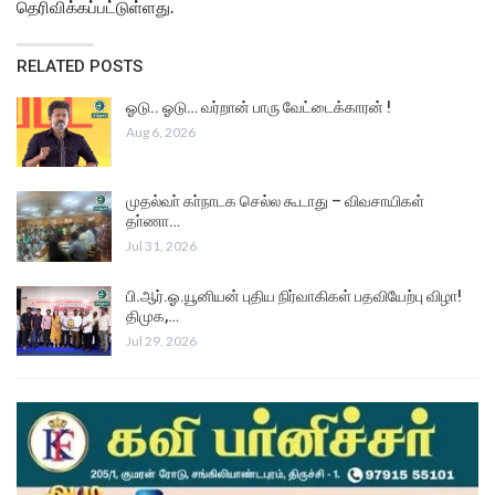
தெரிவிக்கப்பட்டுள்ளது.
RELATED POSTS
ஓடு.. ஓடு… வர்றான் பாரு வேட்டைக்காரன் !
Aug 6, 2026
முதல்வா் கா்நாடக செல்ல கூடாது – விவசாயிகள்
தா்ணா…
Jul 31, 2026
பி.ஆர்.ஓ.யூனியன் புதிய நிர்வாகிகள் பதவியேற்பு விழா!
திமுக,…
Jul 29, 2026