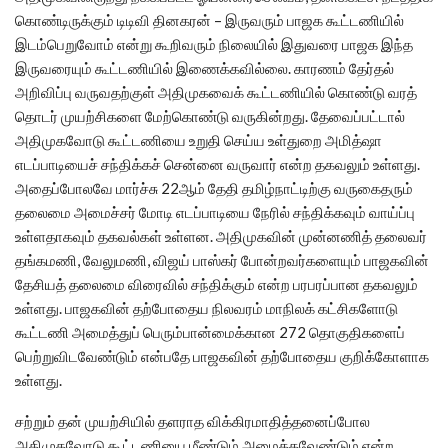
கொண்டிருக்கும் டிடிவி தினகரன் – இருவரும் பாஜக கூட்டணியில்
இடம்பெறுவோம் என்று கூறிவரும் நிலையில் இதுவரை பாஜக இந்த
இருவரையும் கூட்டணியில் இணைக்கவில்லை. காரணம் தேர்தல்
அறிவிப்பு வருவதற்குள் அதிமுகவைக் கூட்டணியில் கொண்டு வரத்
தொடர் முயற்சிகளை மேற்கொண்டு வருகின்றது. தேவைப்பட்டால்
அதிமுகவோடு கூட்டணியை உறுதி செய்ய உள்துறை அமித்ஷா
எடப்பாடியைச் சந்திக்கச் சென்னை வருவார் என்ற தகவலும் உள்ளது.
அதைப்போலவே மார்ச்சு 22ஆம் தேதி தமிழ்நாட்டிற்கு வருகைதரும்
தலைமை அமைச்சர் மோடி எடப்பாடியை நேரில் சந்திக்கவும் வாய்ப்பு
உள்ளதாகவும் தகவல்கள் உள்ளன. அதிமுகவின் முன்னணித் தலைவர்
தங்கமணி, வேலுமணி, விஜய் பாஸ்கர் போன்றவர்களையும் பாஜகவின்
தேசியத் தலைமை விரைவில் சந்திக்கும் என்ற பரபரப்பான தகவலும்
உள்ளது. பாஜகவின் தற்போதைய நிலவரம் மாநிலக் கட்சிகளோடு
கூட்டணி அமைத்துப் பெரும்பான்மைக்கான 272 தொகுதிகளைப்
பெற்றுவிடவேண்டும் என்பதே பாஜகவின் தற்போதைய குறிக்கோளாக
உள்ளது.
சற்றும் தன் முயற்சியில் தளராத விக்கிரமாதித்தனைப்போல
அதிமுகவோடு கூட்டணியை மீண்டும் அமைக்கவேண்டும் என்ற