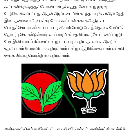
கூட்டணிக்கு ஒத்துக்கொண்டால் நல்லதுதானே என்று முடிவு
மேற்கொள்ளப்பட்டது. அதன் அடிப்படையில் கடந்த மார்ச்சு 6ஆம் தேதி
இரவு தலைமை அமைச்சர் மோடி கூட்டணிக்காக அதிமுகப்
பொதுச்செயலாளர் எடப்பாடி பழனிசாமியோடு பேசத் தொலைபேசியில்
தொடர்பு கொண்டுள்ளார். எடப்பாடியின் உதவியாளர்.“கூட்டணிப் பற்றி
பேச இனி வாய்ப்பில்லை” என்று எடப்பாடி கூறிய தகவலை அவரின்
உதவியாளர் மோடியிடம் கூறியுள்ளார் என்று பத்திரிக்கையாளர் லட்சுமி
ஊடக விவாதமொன்றில் கூறியுள்ளார்.
அதிமுகவிலிருந்து நீக்கப்பட்ட ஓ.பன்னீர்செல்வம், தனிக்கட்சி நடத்திக்