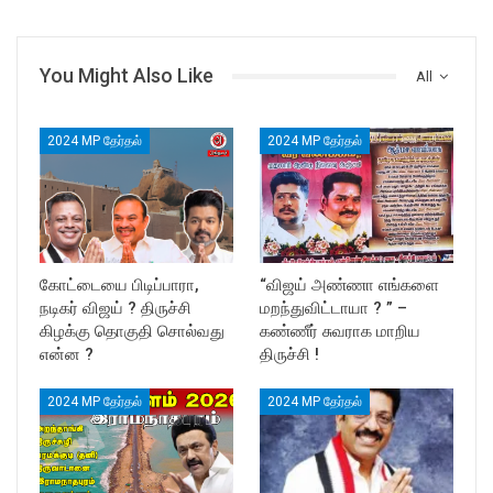
You Might Also Like
All
2024 MP தேர்தல்
2024 MP தேர்தல்
கோட்டையை பிடிப்பாரா,
“விஜய் அண்ணா எங்களை
நடிகர் விஜய் ? திருச்சி
மறந்துவிட்டாயா ? ” –
கிழக்கு தொகுதி சொல்வது
கண்ணீர் சுவராக மாறிய
என்ன ?
திருச்சி !
2024 MP தேர்தல்
2024 MP தேர்தல்