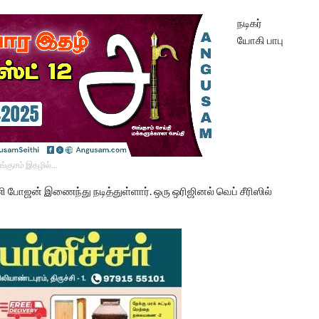
நடிகர்
யோகி பாபு
ங்குசம் இதழில்…
ி போஜன் இணைந்து நடித்துள்ளார். ஒரு ஒரிஜினல் வெப் சீரிஸில்