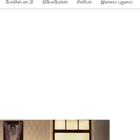
போலிஸ் டைரி
நியோமேக்ஸ்
சினிமா
இளமை புதுமை