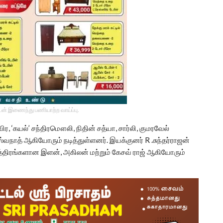
டன் இணைந்து பணியாற்ற வாய்ப்பு.
ர, ‘கயல்’ சந்திரமௌலி, நிதின் சத்யா, சார்லி, குமரவேல்
ிஸ்வநாத் ஆகியோரும் நடித்துள்ளனர். இயக்குனர் R .சுந்தர்ராஜன்
ட்சத்திரங்களான இளன், அகிலன் மற்றும் கேசவ் ராஜ் ஆகியோரும்