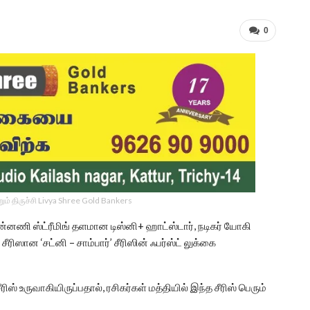
0
ம் திருச்சி Livya Shree Gold Bankers
்னணி ஸ்ட்ரீமிங் தளமான டிஸ்னி+ ஹாட்ஸ்டார், நடிகர் யோகி
ீரிஸான ‘சட்னி – சாம்பார்’ சீரிஸின் ஃபர்ஸ்ட் லுக்கை
ிஸ் உருவாகியிருப்பதால், ரசிகர்கள் மத்தியில் இந்த சீரிஸ் பெரும்