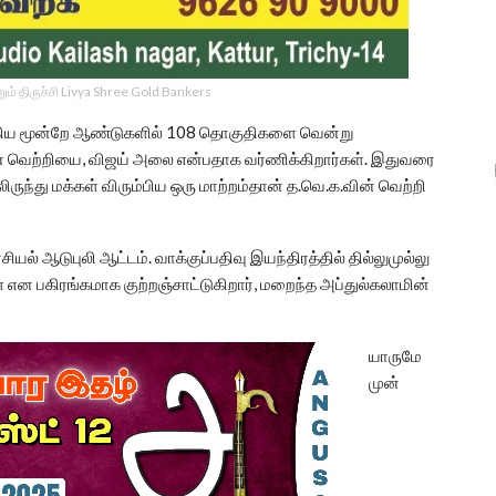
ம் திருச்சி Livya Shree Gold Bankers
கிய மூன்றே ஆண்டுகளில் 108 தொகுதிகளை வென்று
ின் வெற்றியை, விஜய் அலை என்பதாக வர்ணிக்கிறார்கள். இதுவரை
ருந்து மக்கள் விரும்பிய ஒரு மாற்றம்தான் த.வெ.க.வின் வெற்றி
யல் ஆடுபுலி ஆட்டம். வாக்குப்பதிவு இயந்திரத்தில் தில்லுமுல்லு
ள் என பகிரங்கமாக குற்றஞ்சாட்டுகிறார், மறைந்த அப்துல்கலாமின்
யாருமே
முன்