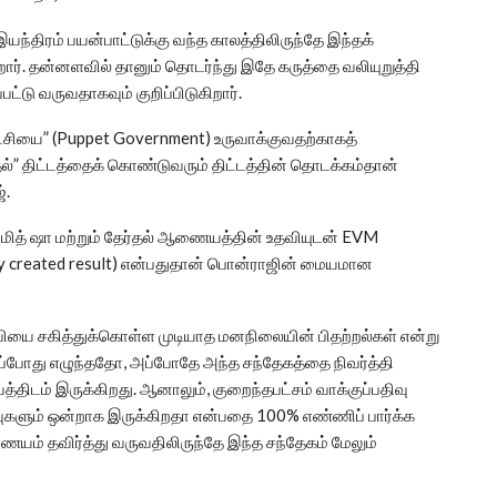
ந்திரம் பயன்பாட்டுக்கு வந்த காலத்திலிருந்தே இந்தக்
டுகிறார். தன்னளவில் தானும் தொடர்ந்து இதே கருத்தை வலியுறுத்தி
்டு வருவதாகவும் குறிப்பிடுகிறார்.
ட்சியை” (Puppet Government) உருவாக்குவதற்காகத்
ர்தல்” திட்டத்தைக் கொண்டுவரும் திட்டத்தின் தொடக்கம்தான்
்.
, அமித் ஷா மற்றும் தேர்தல் ஆணையத்தின் உதவியுடன் EVM
ally created result) என்பதுதான் பொன்ராஜின் மையமான
ை சகித்துக்கொள்ள முடியாத மனநிலையின் பிதற்றல்கள் என்று
 எப்போது எழுந்ததோ, அப்போதே அந்த சந்தேகத்தை நிவர்த்தி
திடம் இருக்கிறது. ஆனாலும், குறைந்தபட்சம் வாக்குப்பதிவு
டிவுகளும் ஒன்றாக இருக்கிறதா என்பதை 100% எண்ணிப் பார்க்க
ம் தவிர்த்து வருவதிலிருந்தே இந்த சந்தேகம் மேலும்