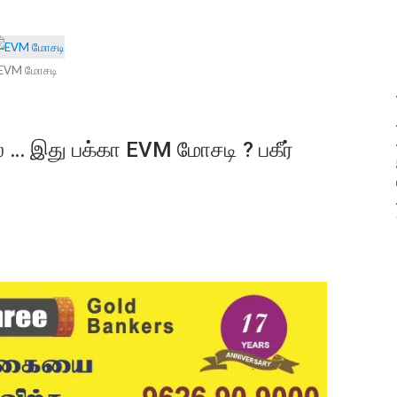
EVM மோசடி
… இது பக்கா EVM மோசடி ? பகீர்