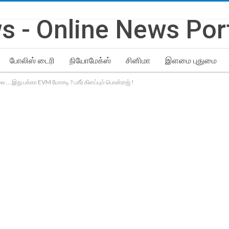
போலிஸ் டைரி
நியோமேக்ஸ்
சினிமா
இளமை புதுமை
 இது பக்கா EVM மோசடி ? பகீர் கிளப்பும் பொன்ராஜ் !