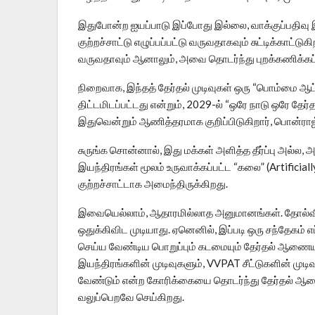
இதுபோன்ற ஐயப்பாடு இப்போது இல்லை, வாக்குப்பதிவு இய
குற்றச்சாட்டு எழுப்பப்பட்டு வருவதாகவும் சுட்டிக்காட்
வருவதாவும் ஆனாலும், அவை தொடர்ந்து புறக்கணிக்கப்பட
நிறைவாக, இந்தத் தேர்தல் முடிவுகள் ஒரு “பொம்மை ஆ
திட்டமிடப்பட்டது என்றும், 2029-ல் “ஒரே நாடு ஒரே தே
இதுவென்றும் ஆணித்தரமாக குறிப்பிடுகிறார், பொன்ராஜ
சுருங்க சொன்னால், இது மக்கள் அளித்த தீர்ப்பு அல்ல
இயந்திரங்கள் மூலம் உருவாக்கப்பட்ட “கலை” (Artifici
குற்றச்சாட்டாக அமைந்திருக்கிறது.
இவையெல்லாம், ஆதாரமில்லாத அனுமானங்கள். தோல்விய
ஒதுக்கிவிட முடியாது. ஏனெனில், இப்படி ஒரு சந்தேகம்
செய்ய வேண்டிய பொறுப்பும் கடமையும் தேர்தல் ஆணையத்
இயந்திரங்களின் முடிவுகளும், VVPAT சீட்டுகளின் மு
வேண்டும் என்ற கோரிக்கையை தொடர்ந்து தேர்தல் ஆணைய
வலுப்பெறவே செய்கிறது.