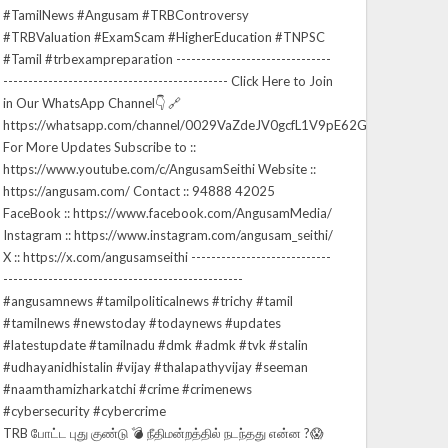
TRB போட்ட புது குண்டு 💣 நீதிமன்றத்தில் நடந்தது என்ன ?😱