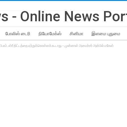
போலிஸ் டைரி
நியோமேக்ஸ்
சினிமா
இளமை புதுமை
பி.எம். ஸ்ரீ திட்டத்தை ஏற்றுக்கொள்ளக் கூடாது – முன்னாள் அமைச்சர் அன்பில் மகேஸ்