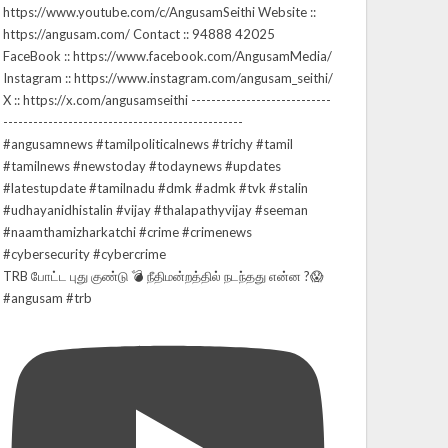
TRB போட்ட புது குண்டு 💣 நீதிமன்றத்தில் நடந்தது என்ன ?😱
#angusam #trb