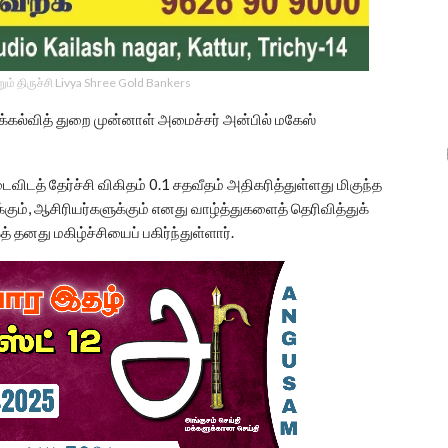
ம் திருச்சி Livya Shree Gold Bankers
க்கல்வித் துறை முன்னாள் அமைச்சர் அன்பில் மகேஸ்
விடத் தேர்ச்சி விகிதம் 0.1 சதவீதம் அதிகரித்துள்ளது மிகுந்த
ும், ஆசிரியர்களுக்கும் எனது வாழ்த்துகளைத் தெரிவித்துக்
 தனது மகிழ்ச்சியைப் பகிர்ந்துள்ளார்.