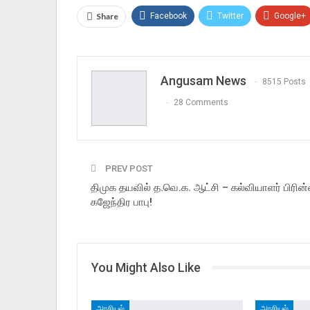
Share
Facebook
Twitter
Google+
Angusam News
8515 Posts
28 Comments
PREV POST
திமுக தயவில் த.வெ.க. ஆட்சி – கல்வியாளர் பிரின்
கஜேந்திர பாபு!
You Might Also Like
அரசியல்
அரசியல்