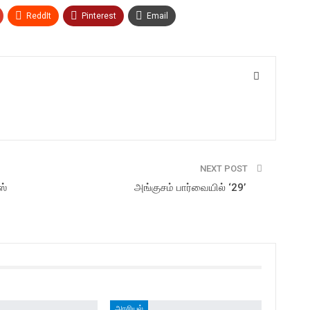
ReddIt
Pinterest
Email
NEXT POST
ஸ்
அங்குசம் பார்வையில் ‘29’
அரசியல்