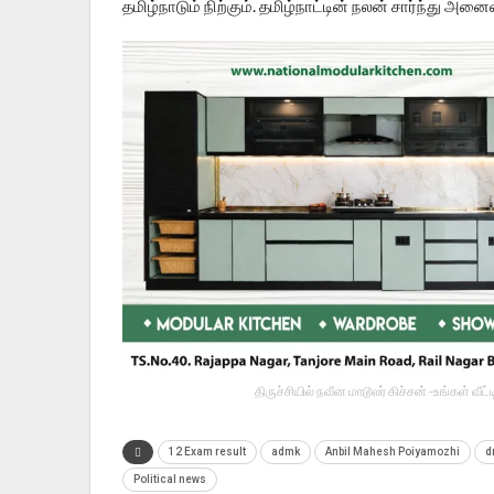
தமிழ்நாடும் நிற்கும். தமிழ்நாட்டின் நலன் சார்ந்து அன
திருச்சியில் நவீன மாடூலர் கிச்சன் -உங்கள் வ
12 Exam result
admk
Anbil Mahesh Poiyamozhi
d
Political news