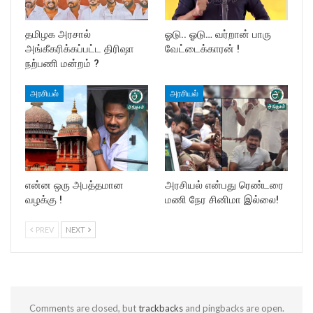
தமிழக அரசால்
ஓடு.. ஓடு… வர்றான் பாரு
அங்கீகரிக்கப்பட்ட திரிஷா
வேட்டைக்காரன் !
நற்பணி மன்றம் ?
அரசியல்
அரசியல்
என்ன ஒரு அபத்தமான
அரசியல் என்பது ரெண்டரை
வழக்கு !
மணி நேர சினிமா இல்லை!
PREV
NEXT
Comments are closed, but
trackbacks
and pingbacks are open.