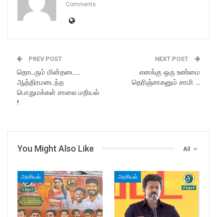
Comments
PREV POST
NEXT POST
தொடரும் மின்தடை…
எனக்கு ஒரு உண்மை
ஆத்திரமடைந்த
தெரிஞ்சாகனும் சாமி …
பொதுமக்கள் சாலை மறியல்
!
You Might Also Like
All
அரசியல்
அரசியல்