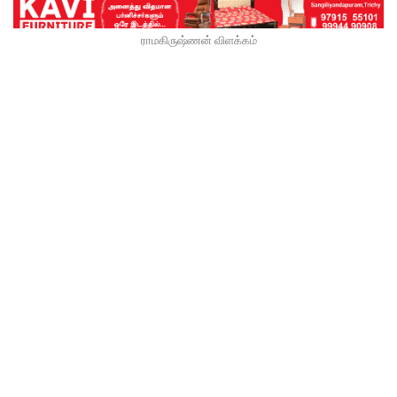
ராமகிருஷ்ணன் விளக்கம்