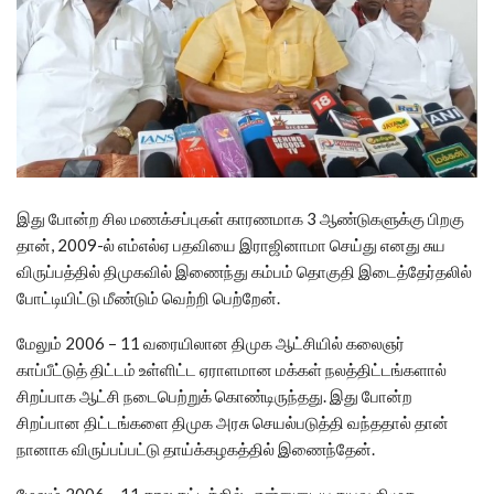
இது போன்ற சில மணக்சப்புகள் காரணமாக 3 ஆண்டுகளுக்கு பிறகு
தான், 2009-ல் எம்எல்ஏ பதவியை இராஜினாமா செய்து எனது சுய
விருப்பத்தில் திமுகவில் இணைந்து கம்பம் தொகுதி இடைத்தேர்தலில்
போட்டியிட்டு மீண்டும் வெற்றி பெற்றேன்.
மேலும் 2006 – 11 வரையிலான திமுக ஆட்சியில் கலைஞர்
காப்பீட்டுத் திட்டம் உள்ளிட்ட ஏராளமான மக்கள் நலத்திட்டங்களால்
சிறப்பாக ஆட்சி நடைபெற்றுக் கொண்டிருந்தது. இது போன்ற
சிறப்பான திட்டங்களை திமுக அரசு செயல்படுத்தி வந்ததால் தான்
நானாக விருப்பப்பட்டு தாய்க்கழகத்தில் இணைந்தேன்.
மேலும் 2006 – 11 கால கட்டத்தில், என்னுடைய தயவு திமுக