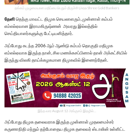
தங்கம் முழுமையான மதிப்பை பெறும் திருச்சி Livya Shree Gold Bankers
தேனி
தெற்கு மாவட்ட திமுக செயலாளரும், முன்னாள் கம்பம்
எம்எல்ஏவான இராமகிருஷ்ணன் அவரது இல்லத்தில்
செய்தியாளர்களுக்கு பேட்டியளித்தார்.
அப்போது கடந்த 2006 ஆம் ஆண்டு கம்பம் தொகுதி மதிமுக
எம்எல்ஏவாக இருந்த நான், சில மணக்கசப்பினால் தான் அக்கட்சியில்
இருந்து விலகி தாய்க்கழகமான திமுகவில் இணைந்தேன்.
இந்த வார August 12 அங்குசம் இதழில்…
அப்போது திமுக தலைவராக இருந்த முன்னாள் முதலமைச்சர்
கருணாநிதி மற்றும் தற்போதைய திமுக தலைவர் ஸ்டாலின் உள்ளிட்ட