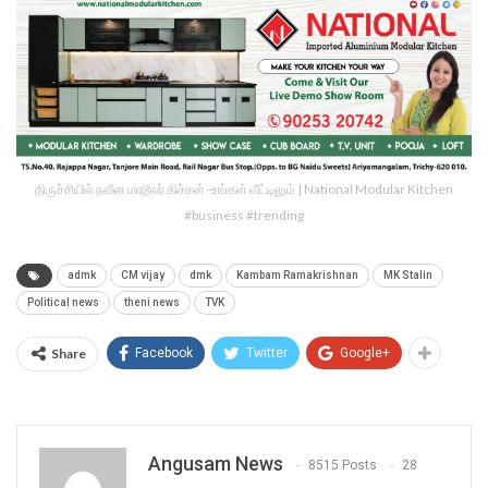
திருச்சியில் நவீன மாடூலர் கிச்சன் -உங்கள் வீட்டிலும் | National Modular Kitchen
#business #trending
admk
CM vijay
dmk
Kambam Ramakrishnan
MK Stalin
Political news
theni news
TVK
Share
Facebook
Twitter
Google+
Angusam News
8515 Posts
28