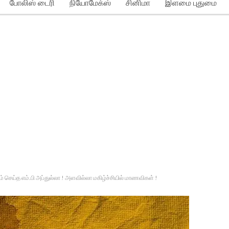
போலிஸ் டைரி
நியோமேக்ஸ்
சினிமா
இளமை புதுமை
தம் செய்த எம்.பி அப்துல்லா ! அளவில்லா மகிழ்ச்சியில் மாணவிகள் !