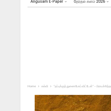
Angusam E-Paper
தேர்தல் களம் 2026
Home
கல்வி
“தப்புக்குத் துணைபோய் விட்டேன்” – பிராயச்சித்