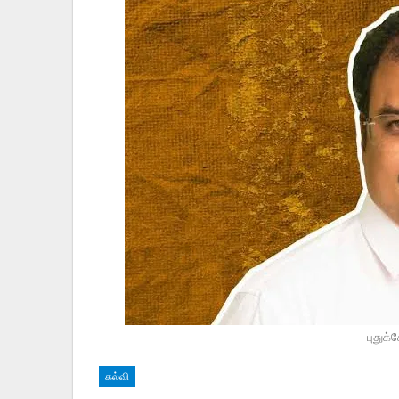
புதுக
கல்வி