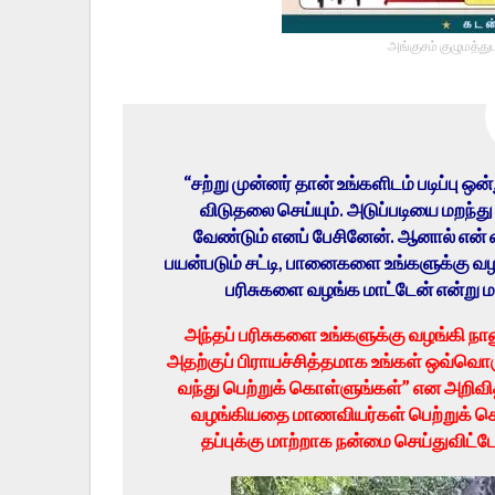
அங்குசம் குழுமத்து
“சற்று முன்னர் தான் உங்களிடம் படிப்ப
விடுதலை செய்யும். அடுப்படியை மறந்த
வேண்டும் எனப் பேசினேன். ஆனால் என
பயன்படும் சட்டி, பானைகளை உங்களுக்கு வழ
பரிசுகளை வழங்க மாட்டேன் என்று ம
அந்தப் பரிசுகளை உங்களுக்கு வழங்கி நா
அதற்குப் பிராயச்சித்தமாக உங்கள் ஒவ்வொர
வந்து பெற்றுக் கொள்ளுங்கள்” என அறிவித
வழங்கியதை மாணவியர்கள் பெற்றுக் கொ
தப்புக்கு மாற்றாக நன்மை செய்துவிட்டோ