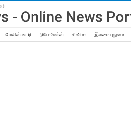
தழ்
போலிஸ் டைரி
நியோமேக்ஸ்
சினிமா
இளமை புதுமை