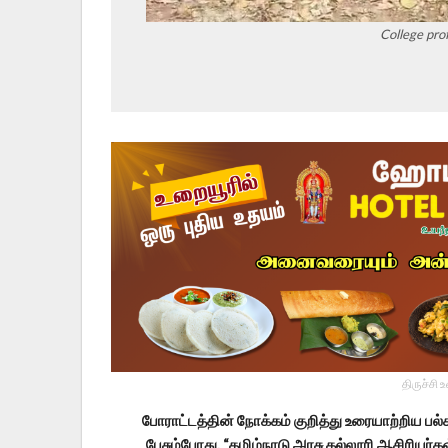
College pro
திருச்சி 
போராட்டத்தின் நோக்கம் குறித்து உரையாற்றிய ப
பேசும்போது, “தமிழ்நாடு அரசு கல்லூரி ஆசிரியர