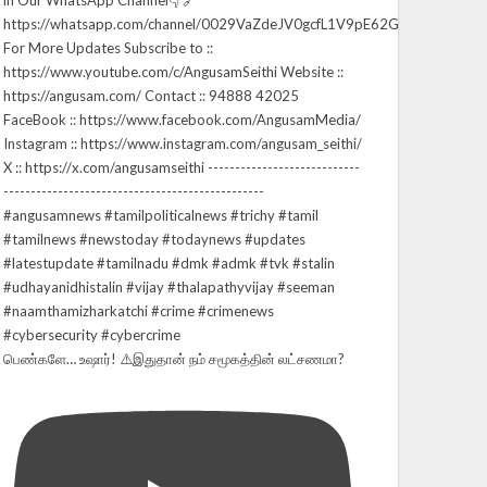
பெண்களே… உஷார்! ⚠️இதுதான் நம் சமூகத்தின் லட்சணமா?