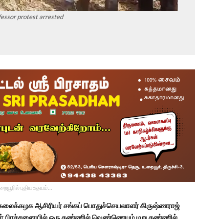
fessor protest arrested
உறையூரில் புதிய உதயம்...
ல்கலைக்கழக ஆசிரியர் சங்கப் பொதுச்செயலாளர் கிருஷ்ணராஜ்
்கள் பிரச்சனையில் ஒரு கண்ணில் வெண்ணெயும் மறு கண்ணில்