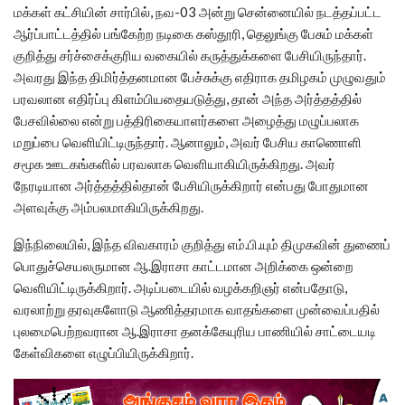
மக்கள் கட்சியின் சார்பில், நவ-03 அன்று சென்னையில் நடத்தப்பட்ட
ஆர்ப்பாட்டத்தில் பங்கேற்ற நடிகை கஸ்தூரி, தெலுங்கு பேசும் மக்கள்
குறித்து சர்ச்சைக்குரிய வகையில் கருத்துக்களை பேசியிருந்தார்.
அவரது இந்த திமிர்த்தனமான பேச்சுக்கு எதிராக தமிழகம் முழுவதும்
பரவலான எதிர்ப்பு கிளம்பியதையடுத்து, தான் அந்த அர்த்தத்தில்
பேசவில்லை என்று பத்திரிகையாளர்களை அழைத்து மழுப்பலாக
மறுப்பை வெளியிட்டிருந்தார். ஆனாலும், அவர் பேசிய காணொளி
சமூக ஊடகங்களில் பரவலாக வெளியாகியிருக்கிறது. அவர்
நேரடியான அர்த்தத்தில்தான் பேசியிருக்கிறார் என்பது போதுமான
அளவுக்கு அம்பலமாகியிருக்கிறது.
இந்நிலையில், இந்த விவகாரம் குறித்து எம்.பி.யும் திமுகவின் துணைப்
பொதுச்செயலருமான ஆ.இராசா காட்டமான அறிக்கை ஒன்றை
வெளியிட்டிருக்கிறார். அடிப்படையில் வழக்கறிஞர் என்பதோடு,
வரலாற்று தரவுகளோடு ஆணித்தரமாக வாதங்களை முன்வைப்பதில்
புலமைபெற்றவரான ஆ.இராசா தனக்கேயுரிய பாணியில் சாட்டையடி
கேள்விகளை எழுப்பியிருக்கிறார்.