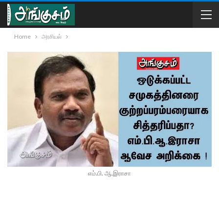
Home
அரசியல்
எம்.பி. ஆ.இராசா