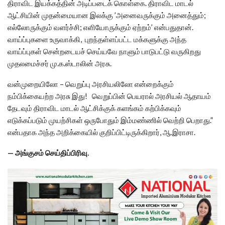
திராவிட இயக்கத்தின் அடிப்படைக் கொள்கை. திராவிட மாடல்
ஆட்சியின் முதன்மையான இலக்கு ’அனைவருக்கும் அனைத்தும்;
எல்லோருக்கும் வளர்ச்சி; எளியோருக்கும் ஏற்றம்’ என்பதுதான்.
வாய்ப்புகளை உருவாக்கி, புறந்தள்ளப்பட்ட மக்களுக்கு அந்த
வாய்ப்புகள் சென்றடையச் செய்யவே நாளும் பாடுபட்டு வருகிறது
முதலமைச்சர் மு.க.ஸ்டாலின் அரசு.
வன்முறையிலோ – வெறுப்பு அரசியலிலோ என்றைக்கும்
நம்பிக்கையற்ற அரசு இது! வெறுப்பின் பெயரால் அரசியல் ஆதாயம்
தேடவும் திராவிட மாடல் ஆட்சிக்குக் களங்கம் கற்பிக்கவும்
எடுக்கப்படும் முயற்சிகள் ஒருபோதும் இம்மண்ணில் வெற்றி பெறாது.”
என்பதாக அந்த அறிக்கையில் குறிப்பிட்டிருக்கிறார், ஆ.இராசா.
— அங்குசம் செய்திப்பிரிவு.