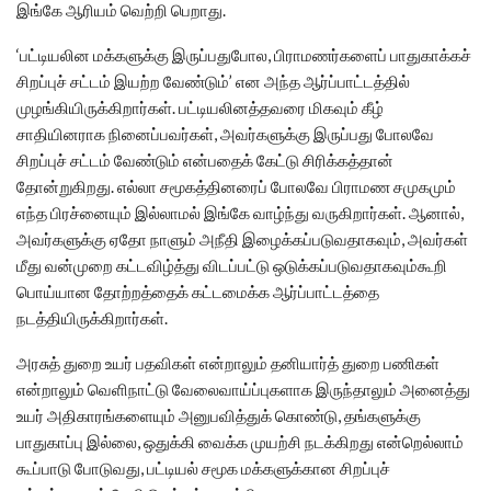
இங்கே ஆரியம் வெற்றி பெறாது.
‘பட்டியலின மக்களுக்கு இருப்பதுபோல, பிராமணர்களைப் பாதுகாக்கச்
சிறப்புச் சட்டம் இயற்ற வேண்டும்’ என அந்த ஆர்ப்பாட்டத்தில்
முழங்கியிருக்கிறார்கள். பட்டியலினத்தவரை மிகவும் கீழ்
சாதியினராக நினைப்பவர்கள், அவர்களுக்கு இருப்பது போலவே
சிறப்புச் சட்டம் வேண்டும் என்பதைக் கேட்டு சிரிக்கத்தான்
தோன்றுகிறது. எல்லா சமூகத்தினரைப் போலவே பிராமண சமுகமும்
எந்த பிரச்னையும் இல்லாமல் இங்கே வாழ்ந்து வருகிறார்கள். ஆனால்,
அவர்களுக்கு ஏதோ நாளும் அநீதி இழைக்கப்படுவதாகவும், அவர்கள்
மீது வன்முறை கட்டவிழ்த்து விடப்பட்டு ஒடுக்கப்படுவதாகவும்கூறி
பொய்யான தோற்றத்தைக் கட்டமைக்க ஆர்ப்பாட்டத்தை
நடத்தியிருக்கிறார்கள்.
அரசுத் துறை உயர் பதவிகள் என்றாலும் தனியார்த் துறை பணிகள்
என்றாலும் வெளிநாட்டு வேலைவாய்ப்புகளாக இருந்தாலும் அனைத்து
உயர் அதிகாரங்களையும் அனுபவித்துக் கொண்டு, தங்களுக்கு
பாதுகாப்பு இல்லை, ஒதுக்கி வைக்க முயற்சி நடக்கிறது என்றெல்லாம்
கூப்பாடு போடுவது, பட்டியல் சமூக மக்களுக்கான சிறப்புச்