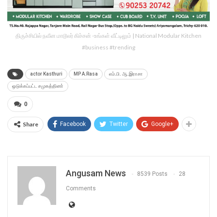
திருச்சியில் நவீன மாடூலர் கிச்சன் -உங்கள் வீட்டிலும் | National Modular Kitchen
#business #trending
actor Kasthuri
MP A.Rasa
எம்.பி. ஆ.இராசா
ஒடுக்கப்பட்ட சமுகத்தினா்
0
Share
Facebook
Twitter
Google+
Angusam News
8539 Posts
28
Comments