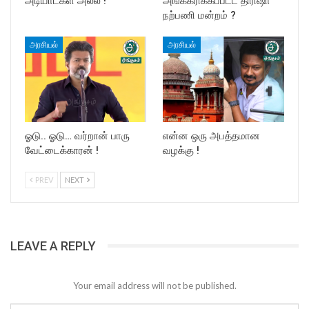
அடியாட்கள் அல்ல !
அங்கீகரிக்கப்பட்ட திரிஷா
நற்பணி மன்றம் ?
அரசியல்
அரசியல்
ஓடு.. ஓடு… வர்றான் பாரு
என்ன ஒரு அபத்தமான
வேட்டைக்காரன் !
வழக்கு !
PREV
NEXT
LEAVE A REPLY
Your email address will not be published.