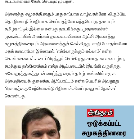
சட்டங்களைக் கேலி செய்யும் முயற்சி.
அனைத்து சமுகத்தினரும் பாதுகாப்பாக வாழ்வதற்கோ, விரும்பிய
தொழிலை நிம்மதியாக செய்வதற்கோ எந்தவொரு தடையும்
தமிழ்நாட்டில் இல்லை என்பது நாடறிந்தது. முதலமைச்சர்
மு.க.ஸ்டாலின் அவர்கள் தலைமையிலான ஆட்சி அனைத்து
சமூகத்தினரையும் அரவணைத்துச் செல்கிறது. சாதி மோதல்களோ
மதக் கலவரமோ இல்லாமல், ‘எல்லோருக்கும் எல்லாம்’ என்ற
கொள்கையைக் கடைப்பிடித்துச் செல்கிறது. சமாதான சகவாழ்வு,
சமத்துவ நல்லிணக்கம் என்ற அடிப்படையில் இயங்கி வருகிறது.
சகோதரத்துவத்துடன் வாழ்ந்து வரும் தமிழ் மண்ணில் சமூக
அமைதியைக் குலைக்க, ஆர்ப்பாட்டம் என்ற பெயரில் அவதூறு
பிரசாரத்தை மேற்கொண்டு பீதியைக் கிளப்புவது உள்நோக்கம்
கொண்டது.