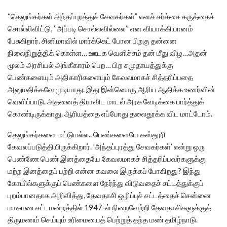
“தெலுங்கர்கள் அந்தப்புரத்துச் சேவகர்கள்” எனச் சர்ச்சை கருத்தைச்
சொல்லிவிட்டு, ’’அப்படி சொல்லவில்லை’’ என வியாக்கியானம்
பேசுகிறார். சினிமாவில் மார்க்கெட் போன பிறகு தன்னை
நிலைநிறுத்திக் கொள்ள… ஊடக வெளிச்சம் தன் மீது விழ…அதன்
மூலம் அரசியல் அங்கீகாரம் பெற… பிற சமுதாயத்துக்கு
பெண்களையும் அதிகாரிகளையும் கேவலமாகச் சித்தரிப்பதை
அனுமதிக்கவே முடியாது. இது இன்னொரு ஆரிய ஆதிக்க உணர்வின்
வெளிப்பாடு. அதனைத் திராவிட மாடல் அரசு வேடிக்கை பார்த்துக்
கொண்டிருக்காது. ஆரியத்தை எப்போது தலைதூக்க விட மாட்டோம்.
தெலுங்கர்களை மட்டுமல்ல.. பெண்களையே கஸ்தூரி
கேவலப்படுத்தியிருக்கிறார். ’அந்தப்புரத்து சேவகர்கள்’ என்று ஒரு
பெண்ணே பெண் இனத்தையே கேவலமாகச் சித்தரிப்பவர்களுக்கு
மற்ற இனத்தைப் பற்றி என்ன கவலை இருக்கப் போகிறது? இந்து
கோயில்களுக்குப் பெண்களை நேர்ந்து விடுவதைச் சட்டத்துக்குப்
புறம்பானதாக அறிவித்து, தேவதாசி ஒழிப்புச் சட்டத்தைச் சென்னை
மாகாண சட்டமன்றத்தில் 1947-ல் நிறைவேற்றி தேவதாசிகளுக்குத்
திருமணம் செய்யும் உரிமையைத் பெற்றுத் தந்த மண் தமிழ்நாடு.