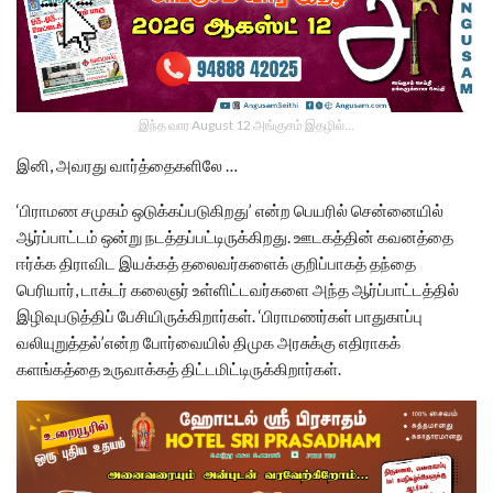
இந்த வார August 12 அங்குசம் இதழில்…
இனி, அவரது வார்த்தைகளிலே …
‘பிராமண சமுகம் ஒடுக்கப்படுகிறது’ என்ற பெயரில் சென்னையில்
ஆர்ப்பாட்டம் ஒன்று நடத்தப்பட்டிருக்கிறது. ஊடகத்தின் கவனத்தை
ஈர்க்க திராவிட இயக்கத் தலைவர்களைக் குறிப்பாகத் தந்தை
பெரியார், டாக்டர் கலைஞர் உள்ளிட்டவர்களை அந்த ஆர்ப்பாட்டத்தில்
இழிவுபடுத்திப் பேசியிருக்கிறார்கள். ‘பிராமணர்கள் பாதுகாப்பு
வலியுறுத்தல்’என்ற போர்வையில் திமுக அரசுக்கு எதிராகக்
களங்கத்தை உருவாக்கத் திட்டமிட்டிருக்கிறார்கள்.