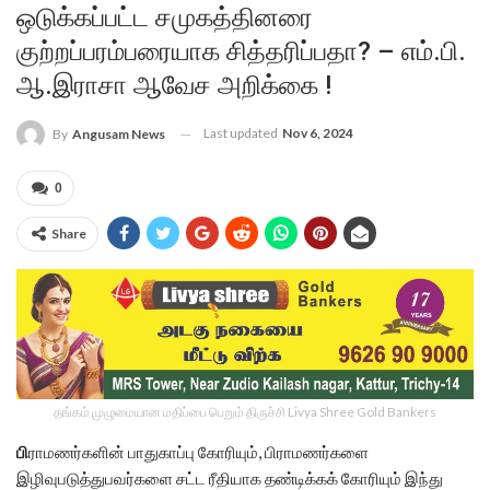
ஒடுக்கப்பட்ட சமுகத்தினரை
குற்றப்பரம்பரையாக சித்தரிப்பதா? – எம்.பி.
ஆ.இராசா ஆவேச அறிக்கை !
Last updated
Nov 6, 2024
By
Angusam News
0
Share
தங்கம் முழுமையான மதிப்பை பெறும் திருச்சி Livya Shree Gold Bankers
பி
ராமணர்களின் பாதுகாப்பு கோரியும், பிராமணர்களை
இழிவுபடுத்துபவர்களை சட்ட ரீதியாக தண்டிக்கக் கோரியும் இந்து