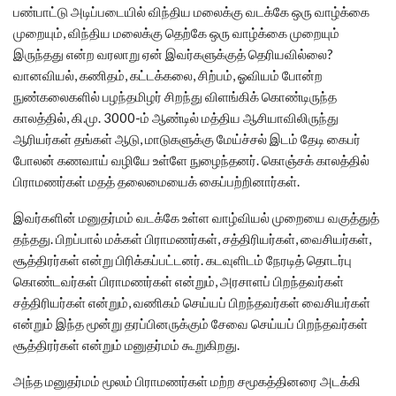
பண்பாட்டு அடிப்படையில் விந்திய மலைக்கு வடக்கே ஒரு வாழ்க்கை
முறையும், விந்திய மலைக்கு தெற்கே ஒரு வாழ்க்கை முறையும்
இருந்தது என்ற வரலாறு ஏன் இவர்களுக்குத் தெரியவில்லை?
வானவியல், கணிதம், கட்டக்கலை, சிற்பம், ஓவியம் போன்ற
நுண்கலைகளில் பழந்தமிழர் சிறந்து விளங்கிக் கொண்டிருந்த
காலத்தில், கி.மு. 3000-ம் ஆண்டில் மத்திய ஆசியாவிலிருந்து
ஆரியர்கள் தங்கள் ஆடு, மாடுகளுக்கு மேய்ச்சல் இடம் தேடி கைபர்
போலன் கணவாய் வழியே உள்ளே நுழைந்தனர். கொஞ்சக் காலத்தில்
பிராமணர்கள் மதத் தலைமையைக் கைப்பற்றினார்கள்.
இவர்களின் மனுதர்மம் வடக்கே உள்ள வாழ்வியல் முறையை வகுத்துத்
தந்தது. பிறப்பால் மக்கள் பிராமணர்கள், சத்திரியர்கள், வைசியர்கள்,
சூத்திரர்கள் என்று பிரிக்கப்பட்டனர். கடவுளிடம் நேரடித் தொடர்பு
கொண்டவர்கள் பிராமணர்கள் என்றும், அரசாளப் பிறந்தவர்கள்
சத்திரியர்கள் என்றும், வணிகம் செய்யப் பிறந்தவர்கள் வைசியர்கள்
என்றும் இந்த மூன்று தரப்பினருக்கும் சேவை செய்யப் பிறந்தவர்கள்
சூத்திரர்கள் என்றும் மனுதர்மம் கூறுகிறது.
அந்த மனுதர்மம் மூலம் பிராமணர்கள் மற்ற சமூகத்தினரை அடக்கி