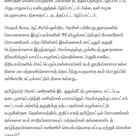
என்பதன் வெளிப்பாடுதான் அவர்கள் நடத்தியிருக்கும் ஆர்ப்பாட்டம்.
அது பாதுகாப்பு வலியுறுத்தல் ஆர்ப்பாட்டம் அல்ல. தன் சமூக
பெருமையை நிலைநாட்ட நடத்தப்பட்ட ஆர்ப்பாட்டம்.
பிரதமர் மோடி ஆட்சியில் ஒன்றிய அரசின் பல்வேறு துறைகளில்
செயலாளராக இருப்பவர்களின் 90 விழுக்காட்டுக்கும் மேலானோர்
பிராமணர்கள். மற்ற பிரிவினர் இவர்களைக் காட்டிலும் தகுதி
பெற்றவர்களாக இருந்தாலும் அவர்களுக்கு முக்கியத் துறைகளை
நிர்வகிக்கும் வாய்ப்பு வழங்கப்படுவதில்லை. அதுபோலவே,
நீதியரசர்களில் மிகப் பெரும்பான்மையினர் உயர் ஜாதியினராக உள்ள
நிலை பல பத்தாண்டுகளாகத் தொடர்ந்து வருவதை உயர் பொறுப்பில்
உள்ளோரே சுட்டிக்காட்டும் நிலை உள்ளது..
தமிழ்நாடு அரசுப் பணிகளில் இட ஒதுக்கீட்டு முறையை சட்டப்படி
நடைமுறைப்படுத்தி மனிதர்கள் யாராயினும் அவர்களுக்கு பாரபட்சம்
காட்டாமல், கல்வித் தகுதிக்கு ஏற்ப பதவிகள் வழங்கப்பட்டு
வருகின்றன. தென்னகத்தில், குறிப்பாகத் தமிழ்நாட்டில் பிராமணர்கள்
தங்களை உயர் சாதியினராகவும், மற்றவர்கள் தங்களைவிடத்
தாழ்ந்தவர்களாகவும் எண்ணிச் செயல்படுவதை எப்படி ஏற்றுக் கொள்ள
முடியும்?