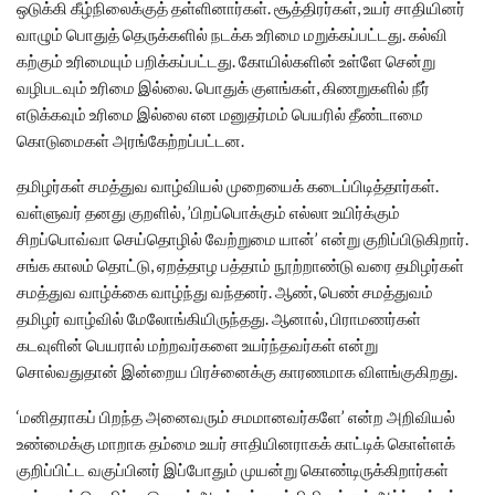
ஒடுக்கி கீழ்நிலைக்குத் தள்ளினார்கள். சூத்திரர்கள், உயர் சாதியினர்
வாழும் பொதுத் தெருக்களில் நடக்க உரிமை மறுக்கப்பட்டது. கல்வி
கற்கும் உரிமையும் பறிக்கப்பட்டது. கோயில்களின் உள்ளே சென்று
வழிபடவும் உரிமை இல்லை. பொதுக் குளங்கள், கிணறுகளில் நீர்
எடுக்கவும் உரிமை இல்லை என மனுதர்மம் பெயரில் தீண்டாமை
கொடுமைகள் அரங்கேற்றப்பட்டன.
தமிழர்கள் சமத்துவ வாழ்வியல் முறையைக் கடைப்பிடித்தார்கள்.
வள்ளுவர் தனது குறளில், ’பிறப்பொக்கும் எல்லா உயிர்க்கும்
சிறப்பொவ்வா செய்தொழில் வேற்றுமை யான்’ என்று குறிப்பிடுகிறார்.
சங்க காலம் தொட்டு, ஏறத்தாழ பத்தாம் நூற்றாண்டு வரை தமிழர்கள்
சமத்துவ வாழ்க்கை வாழ்ந்து வந்தனர். ஆண், பெண் சமத்துவம்
தமிழர் வாழ்வில் மேலோங்கியிருந்தது. ஆனால், பிராமணர்கள்
கடவுளின் பெயரால் மற்றவர்களை உயர்ந்தவர்கள் என்று
சொல்வதுதான் இன்றைய பிரச்னைக்கு காரணமாக விளங்குகிறது.
‘மனிதராகப் பிறந்த அனைவரும் சமமானவர்களே’ என்ற அறிவியல்
உண்மைக்கு மாறாக தம்மை உயர் சாதியினராகக் காட்டிக் கொள்ளக்
குறிப்பிட்ட வகுப்பினர் இப்போதும் முயன்று கொண்டிருக்கிறார்கள்