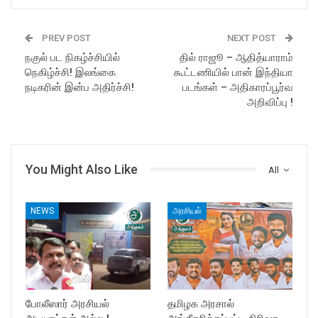
PREV POST
NEXT POST
நகுல் பட நிகழ்ச்சியில்
தில் ராஜூ – ஆதித்யாராம்
நெகிழ்ச்சி! இலங்கை
கூட்டணியில் பான் இந்தியா
நடிகரின் இன்ப அதிர்ச்சி!
படங்கள் – அதிகாரப்பூர்வ
அறிவிப்பு !
You Might Also Like
All
NEWS
அரசியல்
போலீஸார் அரசியல்
தமிழக அரசால்