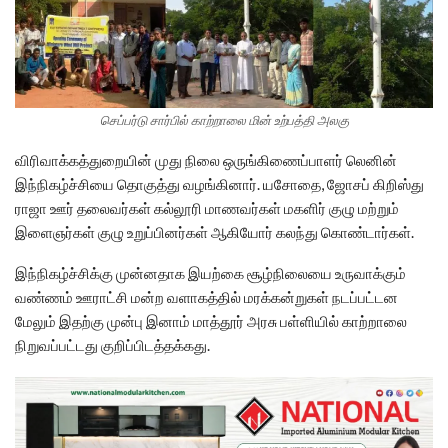
செப்பர்டு சார்பில் காற்றாலை மின் உற்பத்தி அலகு
விரிவாக்கத்துறையின் முது நிலை ஒருங்கிணைப்பாளர் லெனின்
இந்நிகழ்ச்சியை தொகுத்து வழங்கினார். யசோதை, ஜோசப் கிறிஸ்து
ராஜா ஊர் தலைவர்கள் கல்லூரி மாணவர்கள் மகளிர் குழு மற்றும்
இளைஞர்கள் குழு உறுப்பினர்கள் ஆகியோர் கலந்து கொண்டார்கள்.
இந்நிகழ்ச்சிக்கு முன்னதாக இயற்கை சூழ்நிலையை உருவாக்கும்
வண்ணம் ஊராட்சி மன்ற வளாகத்தில் மரக்கன்றுகள் நடப்பட்டன
மேலும் இதற்கு முன்பு இனாம் மாத்தூர் அரசு பள்ளியில் காற்றாலை
நிறுவப்பட்டது குறிப்பிடத்தக்கது.