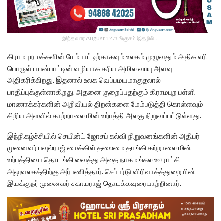
இந்த வார August 12 அங்குசம் இதழில்…
கிராமபுற மக்களின் மேம்பாட்டிற்காகவும் உலகம் முழுவதும் அதிக எரி
பொருள் பயன்பாட்டின் வழியாக கரிய அமில வாயு அளவு
அதிகரிக்கிறது. இதனால் உலக வெப்பமயமாகுதலால்
பாதிப்புக்குள்ளாகிறது. அதனை குறைப்பதற்கும் கிராமபுற பள்ளி
மாணாக்கர்களின் அறிவியல் திறன்களை மேம்படுத்தி கொள்ளவும்
சிறிய அளவில் காற்றாலை மின் உற்பத்தி அலகு நிறுவப்பட்டுள்ளது.
இந்நிகழ்ச்சியில் செயின்ட் ஜோசப் கல்வி நிறுவனங்களின் அதிபர்
முனைவர் பவுல்ராஜ் மைக்கிள் தலைமை தாங்கி கற்றாலை மின்
உற்பத்தியை தொடங்கி வைத்து அதை நாகமங்கல ஊராட்சி
அலுவலகத்திற்கு அர்பணித்தார். செப்பர்டு விரிவாக்த்துறையின்
இயக்குநர் முனைவர் சகாயராஜ் தொடக்கவுரையாற்றினார்.