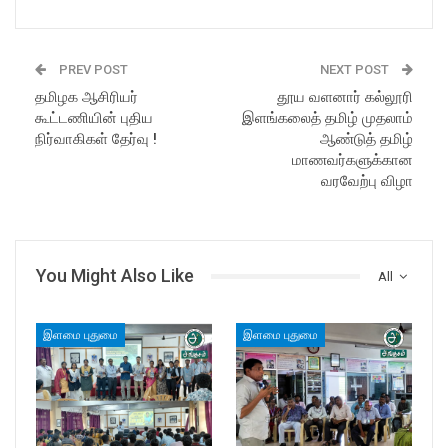
PREV POST
NEXT POST
தமிழக ஆசிரியர்
தூய வளனார் கல்லூரி
கூட்டணியின் புதிய
இளங்கலைத் தமிழ் முதலாம்
நிர்வாகிகள் தேர்வு !
ஆண்டுத் தமிழ்
மாணவர்களுக்கான
வரவேற்பு விழா
You Might Also Like
All
இளமை புதுமை
இளமை புதுமை