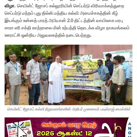
விழா.
செயின்ட் ஜோசப் கல்லூரியின் செப்பர்டு விரிவாக்கத்துறை
செப்பர்டு மற்றம் புது தில்லி மத்திய கல்வி அமைச்சகத்தின் கீழ்
இயங்கும் உன்னத் பாரத் அபியான் 2.0 திட்டத்தின் வாயிலாக மரபு
சாரா எரி சக்தி காற்றாலை மின் உற்பத்தி தொடக்க விழா நாகமங்கலம்
ஊராட்சி ஒன்றிய அலுவலகத்தில் நடைபெற்றது.
செயின்ட் ஜோசப் கல்வி நிறுவனங்களின் அதிபர் முனைவர் பவுல்ராஜ் மைக்கிள்