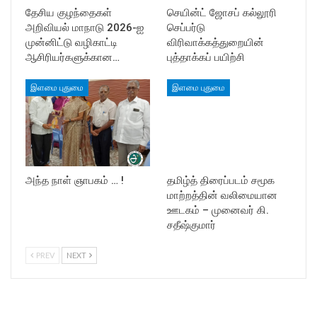
தேசிய குழந்தைகள்
செயின்ட் ஜோசப் கல்லூரி
அறிவியல் மாநாடு 2026-ஐ
செப்பர்டு
முன்னிட்டு வழிகாட்டி
விரிவாக்கத்துறையின்
ஆசிரியர்களுக்கான…
புத்தாக்கப் பயிற்சி
இளமை புதுமை
இளமை புதுமை
அந்த நாள் ஞாபகம் … !
தமிழ்த் திரைப்படம் சமூக
மாற்றத்தின் வலிமையான
ஊடகம் – முனைவர் கி.
சதீஷ்குமார்
PREV
NEXT