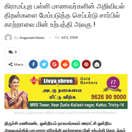
கிராமப்புற பள்ளி மாணவர்களின் அறிவியல்
திறன்களை மேம்படுத்த செப்பர்டு சார்பில்
காற்றாலை மின் உற்பத்தி அலகு !
On
Jul 2, 2024
By
Angusam News
0
Share
தங்கம் முழுமையான மதிப்பை பெறும் திருச்சி Livya Shree Gold Bankers
திருச்சி மணிகண்ட ஒன்றியம் நாகமங்கலம் ஊராட்சி ஒன்றிய
அலுவகத்தில் மரபுசாரா எரிசக்தி காற்றாலை மின் உற்பத்தி தொடக்கம்