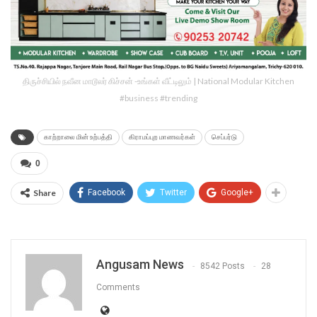
திருச்சியில் நவீன மாடூலர் கிச்சன் -உங்கள் வீட்டிலும் | National Modular Kitchen
#business #trending
காற்றாலை மின் உற்பத்தி
கிராமப்புற மாணவர்கள்
செப்பர்டு
0
Share
Facebook
Twitter
Google+
Angusam News
8542 Posts
28
Comments