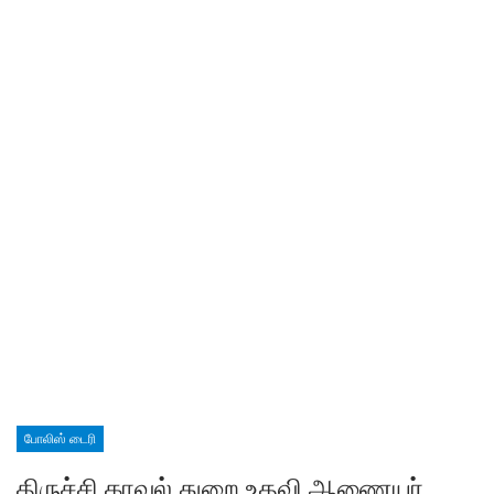
போலிஸ் டைரி
திருச்சி காவல் துறை உதவி ஆணையர்