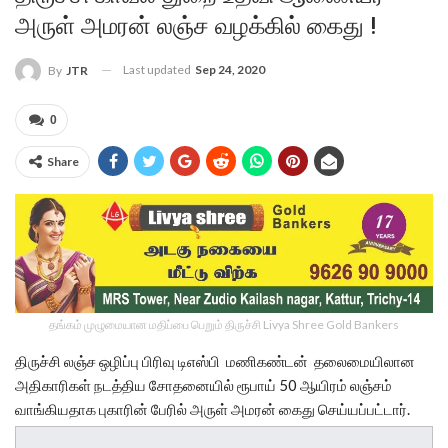
அருள் அமரன் லஞ்ச வழக்கில் கைது !
Last updated
Sep 24, 2020
By
JTR
0
Share
தங்கம் முழுமையான மதிப்பை பெறும் திருச்சி Livya Shree Gold Bankers
திருச்சி லஞ்ச ஒழிப்பு பிரிவு டிஎஸ்பி மணிகண்டன் தலைமையிலான
அதிகாரிகள் நடத்திய சோதனையில் ரூபாய் 50 ஆயிரம் லஞ்சம்
வாங்கியதாக புகாரின் பேரில் அருள் அமரன் கைது செய்யப்பட்டார்.