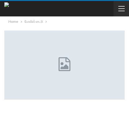
Home
போலிஸ் டைரி