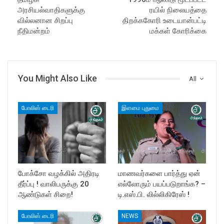
அரசியல்வாதிகளுக்கு
ரயில் நிலையத்தை
வில்லனான சிறப்பு
திறக்ககோரி உடையான்பட்டி
நீதிமன்றம்
மக்கள் கோரிக்கை
You Might Also Like
All
போலிஸ் டைரி
இளமை புதுமை
போக்சோ வழக்கில் அதிரடி
மாணவர்களை பார்த்து ஏன்
தீர்ப்பு ! வாலிபருக்கு 20
எல்லோரும் பயப்படுறாங்க? –
ஆண்டுகள் சிறை!
டி.எஸ்.பி. லில்லிகிரேஸ் !
போலிஸ் டைரி
NEWS