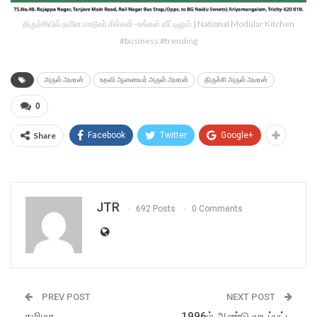
திருச்சியில் நவீன மாடூலர் கிச்சன் -உங்கள் வீட்டிலும் | National Modular Kitchen
#business #trending
அருள் அமரன்
உதவி ஆணையர் அருள் அமரன்
திருச்சி அருள் அமரன்
0
Share
Facebook
Twitter
Google+
JTR
692 Posts
0 Comments
PREV POST
NEXT POST
தமிழக
1996ம் ஆண்டு மூடப்பட்ட