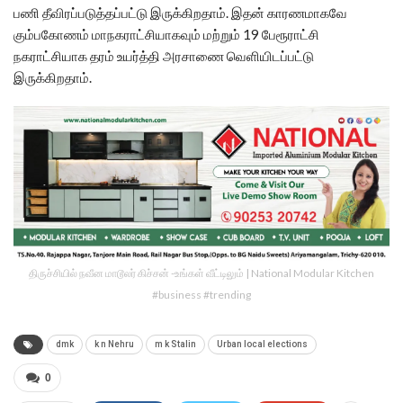
பணி தீவிரப்படுத்தப்பட்டு இருக்கிறதாம். இதன் காரணமாகவே
கும்பகோணம் மாநகராட்சியாகவும் மற்றும் 19 பேரூராட்சி
நகராட்சியாக தரம் உயர்த்தி அரசாணை வெளியிடப்பட்டு
இருக்கிறதாம்.
திருச்சியில் நவீன மாடூலர் கிச்சன் -உங்கள் வீட்டிலும் | National Modular Kitchen
#business #trending
dmk
k n Nehru
m k Stalin
Urban local elections
0