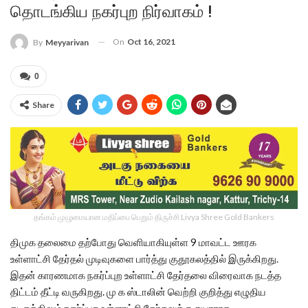
தொடங்கிய நகர்புற நிர்வாகம் !
On
Oct 16, 2021
By
Meyyarivan
0
Share
தங்கம் முழுமையான மதிப்பை பெறும் திருச்சி Livya Shree Gold Bankers
திமுக தலைமை தற்போது வெளியாகியுள்ள 9 மாவட்ட ஊரக
உள்ளாட்சி தேர்தல் முடிவுகளை பார்த்து குதூகலத்தில் இருக்கிறது.
இதன் காரணமாக நகர்ப்புற உள்ளாட்சி தேர்தலை விரைவாக நடத்த
திட்டம் தீட்டி வருகிறது. மு க ஸ்டாலின் வெற்றி குறித்து எழுதிய
கடிதத்திலும் நகர்ப்புற உள்ளாட்சி தேர்தலுக்கு தயாராக