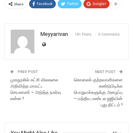
Share
Facebook
Twitter
Google+
Meyyarivan
181 Posts
0 Comments
PREV POST
NEXT POST
முகநூலில் கட்சி விலகலை
கொலைக் குற்றவாளிகளை
அறிவித்த மாவட்ட
கண்டுபிடிக்க
செயலாளர் – அடுத்த நகர்வு
பொதுமக்களுக்கு அழைப்பு
என்ன !
– மத்திய மண்டல ஐஜியின்
புது திட்டம் !
You Might Also Like