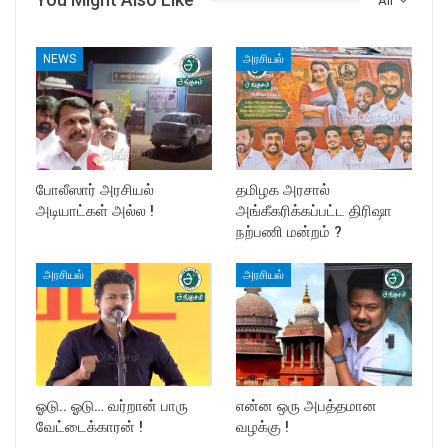
All
NEWS
அரசியல்
போலீஸார் அரசியல்
தமிழக அரசால்
அடியாட்கள் அல்ல !
அங்கீகரிக்கப்பட்ட திரிஷா
நற்பணி மன்றம் ?
அரசியல்
அரசியல்
ஓடு.. ஓடு… வர்றான் பாரு
என்ன ஒரு அபத்தமான
வேட்டைக்காரன் !
வழக்கு !