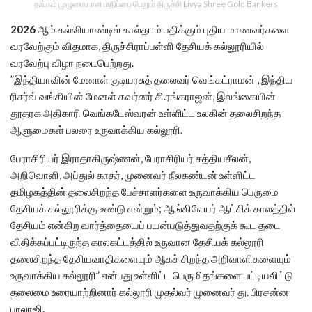
தங்கம் முழுமையான மதிப்பை பெறும் திருச்சி Livya Shree Gold Bankers
2026
ஆம் கல்வியாண்டில் கால்தடம் பதிக்கும் புதிய மாணவர்களை
வரவேற்கும் விதமாக, திருச்சிராப்பள்ளி தேசியக் கல்லூரியில்
வரவேற்பு விழா நடைபெற்றது.
”இந்தியாவின் மேனாள் குடியரசுத் தலைவர் வெங்கட்ராமன் , இந்திய
ரிசர்வ் வங்கியின் மேனள் கவர்னர் சி.ரங்கராஜன், இலங்கையின்
தூதரக அதிகாரி வெங்கடேஸ்வரன் உள்ளிட்ட உலகின் தலைசிறந்த
ஆளுமைகள் பலரை உருவாக்கிய கல்லூரி.
பேராசிரியர் இராதாகிருஷ்ணன், பேராசிரியர் சத்தியசீலன்,
அறிவொளி, அப்துல் காதர், முனைவர் நீலகண்டன் உள்ளிட்ட
தமிழகத்தின் தலைசிறந்த பேச்சாளர்களை உருவாக்கிய பெருமை
தேசியக் கல்லூரிக்கு உண்டு என்றும்; ஆங்கிலேயர் ஆட்சிக் காலத்தில்
தேசியம் என்கிற வார்த்தையைப் பயன்படுத்துவதற்குக் கூட தடை
விதிக்கப்பட்டிருந்த காலகட்டத்தில் உருவான தேசியக் கல்லூரி
தலைசிறந்த தேசியவாதிகளையும் ஆகச் சிறந்த அறிவாளிகளையும்
உருவாக்கிய கல்லூரி” என்பது உள்ளிட்ட பெருமிதங்களை பட்டியலிட்டு
தலைமை உரையாற்றினார் கல்லூரி முதல்வர் முனைவர் து. பிரசன்ன
பாலாஜி.