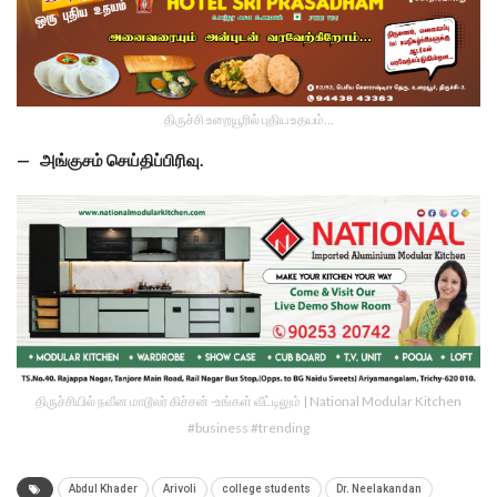
திருச்சி உறையூரில் புதிய உதயம்...
— அங்குசம் செய்திப்பிரிவு.
திருச்சியில் நவீன மாடூலர் கிச்சன் -உங்கள் வீட்டிலும் | National Modular Kitchen
#business #trending
Abdul Khader
Arivoli
college students
Dr. Neelakandan