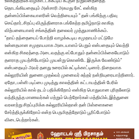
உலகத்திற்கே வழிகாட்டக்கூடிய கூகுள் நிறுவனத்தைத்
தொடங்கியதையும் அன்சாரி அகமது சேட் என்கிற
தன்னம்பிக்கையாளரின் வெற்றியையும் ” தன் பங்கிற்கு பதிவு
செய்தார், சிறப்பு விருந்தினராக பங்கேற்ற தமிழ்நாடு காகித
விற்பனையாளர் சங்கத்தின் தலைவர் முத்துமாணிக்கம்.
”தாய் தந்தையைப் போற்றி வாழக்கூடிய சமுதாயம் மட்டுமே
உன்னதமான சமுதாயமாக அடையாளம் பெறும் என்பதையும் வெற்றி
என்கிற சிகரத்தை அடைவதற்கு எப்போதும் தன்னம்பிக்கையோடும்
தளராத முயற்சியோடும் முயன்று கொண்டே இருக்க வேண்டும்”
என்பதையும் அவர் தனது உரையில் சுட்டிக்காட்டினார். நிறைவாக
கல்லூரியின் துணை முதல்வர் முனைவர் சுந்தர் நன்றியுரையாற்றினார்.
ஏதோ, பள்ளி படிப்பை முடித்து காலத்தின் கட்டாயத்தின் பேரில்
கல்லூரியில் கால் தடம் பதிக்கிறோம் என்கிற பொதுவான புரிதலோடு
வந்திருந்த மாணவர்கள் மற்றும் பெற்றோர்கள் மத்தியில், இத்துனை
வரலாற்று சிறப்புமிக்க கல்லூரியில்தான் தன் பிள்ளைகளை
சேர்த்திருக்கிறோம் என்ற பெருமிதத்தோடும் பூரிப்போடும்
விடைபெற்றார்கள்.