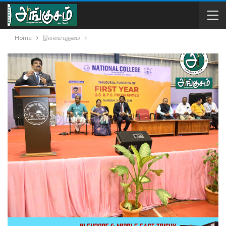
Home
இளமை புதுமை