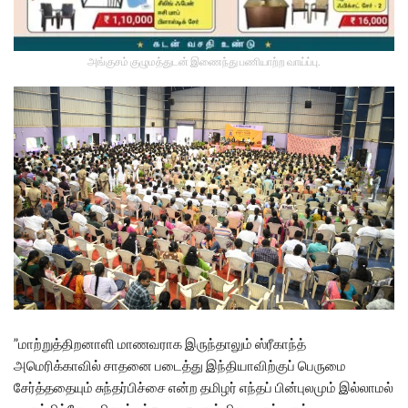
அங்குசம் குழுமத்துடன் இணைந்து பணியாற்ற வாய்ப்பு.
”மாற்றுத்திறனாளி மாணவராக இருந்தாலும் ஸ்ரீகாந்த்
அமெரிக்காவில் சாதனை படைத்து இந்தியாவிற்குப் பெருமை
சேர்த்ததையும் சுந்தர்பிச்சை என்ற தமிழர் எந்தப் பின்புலமும் இல்லாமல்