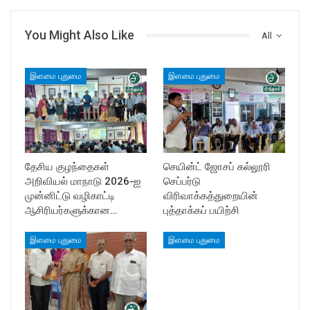
You Might Also Like
All
இளமை புதுமை
இளமை புதுமை
தேசிய குழந்தைகள்
செயின்ட் ஜோசப் கல்லூரி
அறிவியல் மாநாடு 2026-ஐ
செப்பர்டு
முன்னிட்டு வழிகாட்டி
விரிவாக்கத்துறையின்
ஆசிரியர்களுக்கான…
புத்தாக்கப் பயிற்சி
இளமை புதுமை
இளமை புதுமை