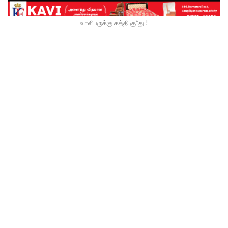
வாலிபருக்கு கத்தி கு*து !