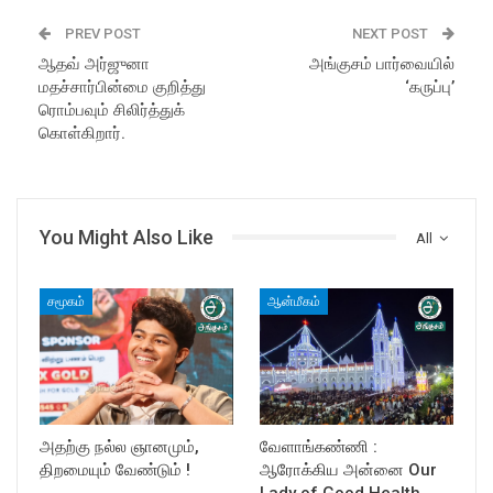
PREV POST
NEXT POST
ஆதவ் அர்ஜுனா
அங்குசம் பார்வையில்
மதச்சார்பின்மை குறித்து
‘கருப்பு’
ரொம்பவும் சிலிர்த்துக்
கொள்கிறார்.
You Might Also Like
All
சமூகம்
ஆன்மீகம்
அதற்கு நல்ல ஞானமும்,
வேளாங்கண்ணி :
திறமையும் வேண்டும் !
ஆரோக்கிய அன்னை Our
Lady of Good Health