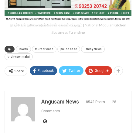
திருச்சியில் நவீன மாடூலர் கிச்சன் -உங்கள் வீட்டிலும் | National Modular Kitchen
#business #trending
lovers
murder case
police case
Trichy News
trichy ponmalai
Share
Facebook
Twitter
Google+
Angusam News
8542 Posts
28
Comments