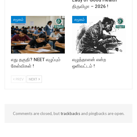
திருவிழா – 2026 !
சமூகம்
சமூகம்
எது தகுதி? NEET எழுப்பும்
எழுத்தாளன் என்ற
கேள்விகள் !
ஒளிவட்டம் !
PREV
NEXT
Comments are closed, but
trackbacks
and pingbacks are open.