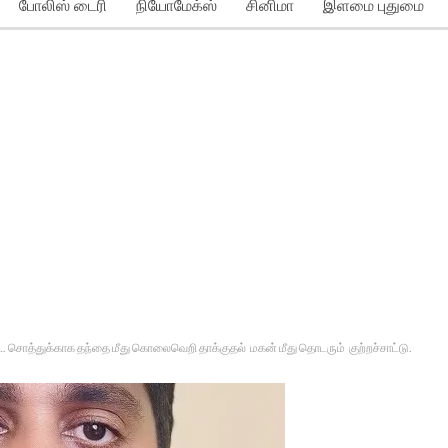
போலிஸ் டைரி
நியோமேக்ஸ்
சினிமா
இளமை புதுமை
…. சொத்துக்காக தந்தை மீது கொலைவெறி தாக்குதல் மகன் மீது தொடரும் குற்றச்சாட்டு.