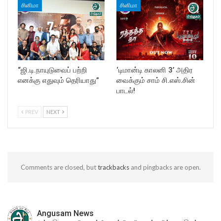
சினிமா
சினிமா
“ஜி.டி.நாயுடுவைப் பற்றி
‘டிமான்டி காலனி 3’ அதிர
எனக்கு எதுவும் தெரியாது”
வைக்கும் சாம் சி.எஸ்.சின்
பாடல்!
PREV
NEXT
Comments are closed, but
trackbacks
and pingbacks are open.
Angusam News