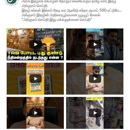
அச்சு இதழாக வியாழன் தோறும் வெளியாகும் தமிழ் வார இதழ்
அங்குசம் செய்தி.
இதழ் உங்கள் இல்லம் தேடி வர ஆண்டு சந்தா ரூபாய் 500 மட்டுமே...
அங்குசம் இதழின் அதிகாரபூர்வமான யூடியூப் சேனல்
"அங்குசம் செய்தி இது மக்களுக்கான செய்தி"