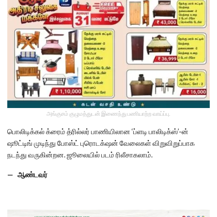
அங்குசம் குழுமத்துடன் இணைந்து பணியாற்ற வாய்ப்பு.
பொலிடிக்கல் க்ரைம் த்ரில்லர் பாணியிலான ‘ப்ளடி பாலிடிக்ஸ்’-ன்
ஷூட்டிங் முடிந்து போஸ்ட் புரொடக்‌ஷன் வேலைகள் விறுவிறுப்பாக
நடந்து வருகின்றன. ஜூலையில் படம் ரிலீசாகலாம்.
— ஆண்டவர்