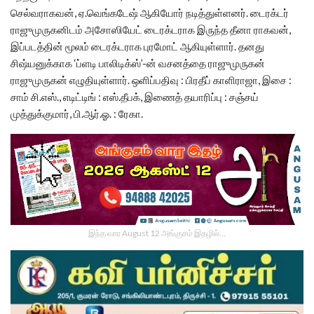
செல்வராகவன், ஏ.வெங்கடேஷ் ஆகியோர் நடித்துள்ளனர். டைரக்டர்
ராஜுமுருகனிடம் அசோஸியேட் டைரக்டராக இருந்த தீனா ராகவன்,
இப்படத்தின் மூலம் டைரக்டராக புரமோட் ஆகியுள்ளார். தனது
சிஷ்யனுக்காக ‘ப்ளடி பாலிடிக்ஸ்’-ன் வசனத்தை ராஜுமுருகன்
ராஜுமுருகன் எழுதியுள்ளார். ஒளிப்பதிவு : பிரதீப் காளிராஜா, இசை :
சாம் சி.எஸ்., எடிட்டிங் : எஸ்.தீபக், இணைத் தயாரிப்பு : சஞ்சய்
முத்துக்குமார், பி.ஆர்.ஓ. : ரேகா.
இந்த வார August 12 அங்குசம் இதழில்…