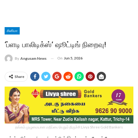
சினிமா
‘ப்ளடி பாலிடிக்ஸ்’ ஷூட்டிங் நிறைவு!
On
Jun 5, 2026
By
Angusam News
Share
தங்கம் முழுமையான மதிப்பை பெறும் திருச்சி Livya Shree Gold Bankers