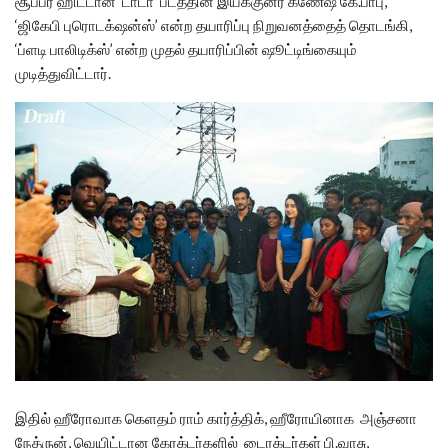
சூப்பர் ஹிட்டான ‘டாடா’ படத்தின் இயக்குனர் கணேஷ் கே.பாபு,
‘ஜிகேபி புரொடக்‌ஷன்ஸ்’ என்ற தயாரிப்பு நிறுவனத்தைத் தொடங்கி,
‘ப்ளடி பாலிடிக்ஸ்’ என்ற முதல் தயாரிப்பின் ஷூட்டிங்கையும்
முடித்துவிட்டார்.
இதில் ஹீரோவாக கெளதம் ராம் கார்த்திக், ஹீரோயினாக அஞ்சனா
நேத்ருன், வெயிட்டான கேரக்டர்களில் டைரக்டர்கள் பி.வாசு,