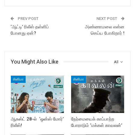
PREV POST
NEXT POST
‘ஆட்டி’ ரிலீஸ் தள்ளிப்
அண்ணாமலை என்ன
போனது ஏன்?
செய்ய போகிறார் !
You Might Also Like
All
சினிமா
சினிமா
ஆகஸ்ட் 28-ல் ‘ஒன்ஸ் மோர்’
நேர்மையைக் காப்பாற்ற
ரிலீஸ்!
போராடும் ‘மக்கள் காவலன்’