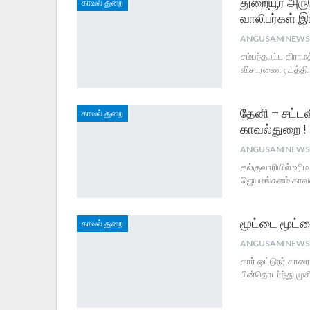
துறையூர் அர
காவல் துறை
வாலிபர்கள் இ
சம்பந்தபட்ட கிராமத
விசாரணை நடத்தி...
தேனி – சட்ட
காவல் துறை
காவல்துறை !
கல்குவாரியில் உரி
ஜெயமங்களம் காவல
மூட்டை மூட்ட
காவல் துறை
கார் ஒட்டுநர் கார
பின்தொடர்ந்து முச