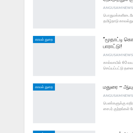
பொதுமக்களிடையே ச
தமிழ்நாடு காவல்துற
”மூதாட்டி க
காவல் துறை
பாராட்டு!
கால்வாயில் 60 வ
செய்யப்பட்டு தலைய
மதுரை – ஆயுத
காவல் துறை
பெண்களுக்கு எதி
சைபர் குற்றங்கள்