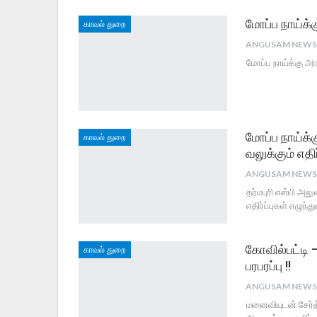
மோப்ப நாய்க்
காவல் துறை
மோப்ப நாய்க்கு அர
மோப்ப நாய்க்க
காவல் துறை
வலுக்கும் எதிர்
தர்மபுரி எஸ்பி அல
எதிர்ப்புகள் எழுந்த
கோவில்பட்டி 
காவல் துறை
பரபரப்பு !!
மனைவியுடன் சேர்த