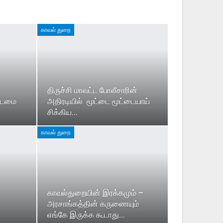
காவல் துறை
திருச்சி மாவட்ட போலீசாரின்
 கடமை
அதிரடியில் மூட்டை மூட்டையாய்
சிக்கிய…
காவல் துறை
காவல்துறையின் இரக்கமும் –
அரசாங்கத்தின் கருணையும்
எங்கே இருக்க கூடாது…