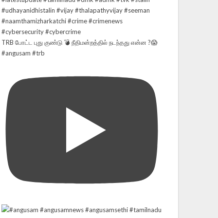
TRB போட்ட புது குண்டு 💣 நீதிமன்றத்தில் நடந்தது என்ன ?😱
#angusam #trb