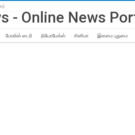
தழ்
போலிஸ் டைரி
நியோமேக்ஸ்
சினிமா
இளமை புதுமை