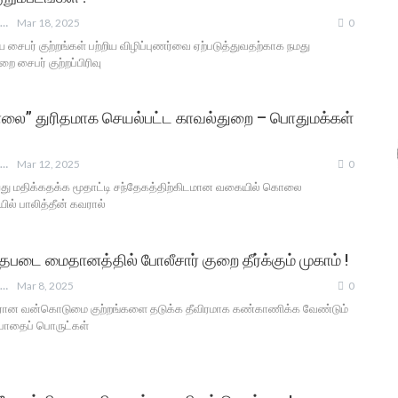
ANGUSAM NEWS
Mar 18, 2025
0
ைபர் குற்றங்கள் பற்றிய விழிப்புணர்வை ஏற்படுத்துவதற்காக நமது
ை சைபர் குற்றப்பிரிவு
ொலை” துரிதமாக செயல்பட்ட காவல்துறை – பொதுமக்கள்
ANGUSAM NEWS
Mar 12, 2025
0
யது மதிக்கதக்க மூதாட்டி சந்தேகத்திற்கிடமான வகையில் கொலை
ில் பாலித்தீன் கவரால்
படை மைதானத்தில் போலீசார் குறை தீர்க்கும் முகாம் !
ANGUSAM NEWS
Mar 8, 2025
0
ரான வன்கொடுமை குற்றங்களை தடுக்க தீவிரமாக கண்காணிக்க வேண்டும்
 போதைப் பொருட்கள்