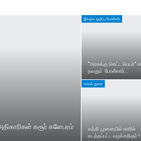
இலஞ்ச ஒழிப்பு போலீசார்
“அரசுக்கு கெட்ட பெயர்”
தவறும் போலீஸார்…
காவல் துறை
 அதிகாரிகள் கரூர் களேபரம்
கத்தி முனையில் காரில்
கடத்தப்பட்ட வழக்கறிஞர் !