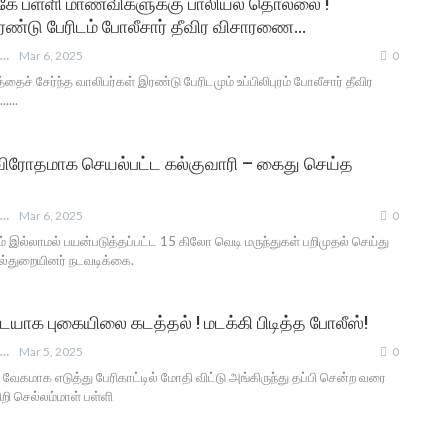
ுகே பள்ளி மாணவிகளுக்கு பாலியல் தொல்லை !
ரண்டு பேரிடம் போலீசார் தீவிர விசாரணை…
ANGUSAM NEWS
Mar 6, 2025
0
்தைச் சேர்ந்த வாலிபர்கள் இரண்டு பேரிடமும் உப்பிலிபுரம் போலீசார் தீவிர
....
விரோதமாக செயல்பட்ட கல்குவாரி – கைது செய்த
ANGUSAM NEWS
Mar 6, 2025
0
மம் இல்லாமல் பயன்படுத்தப்பட்ட 15 கிலோ வெடி மருந்துகள் பறிமுதல் செய்து
்துறையினர் நடவடிக்கை.
ையாக புகையிலை கடத்தல் ! மடக்கி பிடித்த போலீஸ்!
ANGUSAM NEWS
Mar 5, 2025
0
ை வேகமாக எடுத்து பேரிகாட்டில் மோதி விட்டு அங்கிருந்து தப்பி சென்ற வரை
ிறி செல்லம்மாள் பள்ளி