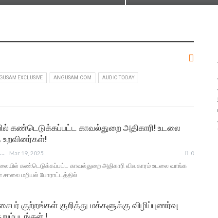
GUSAM EXCLUSIVE
ANGUSAM.COM
AUDIO TODAY
யில் கண்டெடுக்கப்பட்ட காவல்துறை அதிகாரி! உடலை
 உறவினர்கள்!
ANGUSAM NEWS
Mar 19, 2025
0
 நிலையில் கண்டெடுக்கப்பட்ட காவல்துறை அதிகாரி விவகாரம் உடலை வாங்க
ள் சாலை மறியல் போராட்டத்தில்
் குற்றங்கள் குறித்து மக்களுக்கு விழிப்புணர்வு
ுறும்படங்கள் !