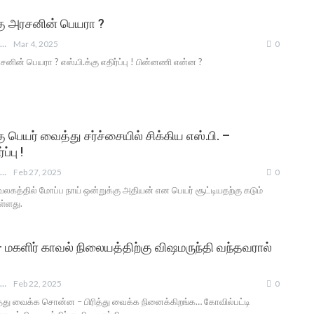
கு அரசனின் பெயரா ?
ANGUSAM NEWS
Mar 4, 2025
0
சனின் பெயரா ? எஸ்.பி.க்கு எதிர்ப்பு ! பின்னணி என்ன ?
ு பெயர் வைத்து சர்ச்சையில் சிக்கிய எஸ்.பி. –
ப்பு !
ANGUSAM NEWS
Feb 27, 2025
0
ுவலகத்தில் மோப்ப நாய் ஒன்றுக்கு அதியன் என பெயர் சூட்டியதற்கு கடும்
ுள்ளது.
– மகளிர் காவல் நிலையத்திற்கு விஷமருந்தி வந்தவரால்
ANGUSAM NEWS
Feb 22, 2025
0
்து வைக்க சொன்ன – பிரித்து வைக்க நினைக்கிறங்க… கோவில்பட்டி