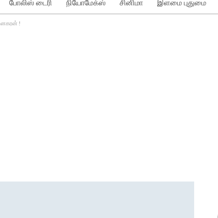
போலிஸ் டைரி
நியோமேக்ஸ்
சினிமா
இளமை புதுமை
தினகரன் !