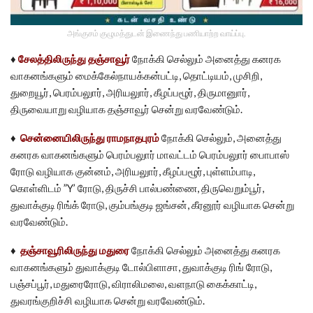
அங்குசம் குழுமத்துடன் இணைந்து பணியாற்ற வாய்ப்பு.
♦
சேலத்திலிருந்து தஞ்சாவூர்
நோக்கி செல்லும் அனைத்து கனரக
வாகனங்களும் மைக்கேல்நாயக்கன்பட்டி, தொட்டியம், முசிறி,
துறையூர், பெரம்பலுார், அரியலுார், கீழப்பழூர், திருமானுார்,
திருவையாறு வழியாக தஞ்சாவூர் சென்று வரவேண்டும்.
♦
சென்னையிலிருந்து ராமநாதபுரம்
நோக்கி செல்லும், அனைத்து
கனரக வாகனங்களும் பெரம்பலுார் மாவட்டம் பெரம்பலுார் பைாபாஸ்
ரோடு வழியாக குன்னம், அரியலுார், கீழப்பழூர், புள்ளம்பாடி,
கொள்ளிடம் ”Y’ ரோடு, திருச்சி பால்பண்ணை, திருவெறும்பூர்,
துவாக்குடி ரிங்க் ரோடு, கும்பங்குடி ஜங்சன், கீரனூர் வழியாக சென்று
வரவேண்டும்.
♦
தஞ்சாவூரிலிருந்து மதுரை
நோக்கி செல்லும் அனைத்து கனரக
வாகனங்களும் துவாக்குடி டோல்பிளாசா, துவாக்குடி ரிங் ரோடு,
பஞ்சப்பூர், மதுரைரோடு, விராலிமலை, வளநாடு கைக்காட்டி,
துவரங்குறிச்சி வழியாக சென்று வரவேண்டும்.