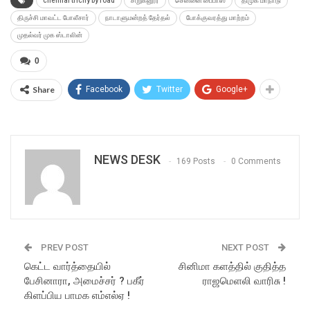
chennai trichy by road
சிறுகனூர்
சென்னை பைபாஸ்
திமுக மாநாடு
திருச்சி மாவட்ட போலீசார்
நாடாளுமன்றத் தேர்தல்
போக்குவரத்து மாற்றம்
முதல்வர் முக ஸ்டாலின்
0
Share
Facebook
Twitter
Google+
NEWS DESK
169 Posts
0 Comments
PREV POST
NEXT POST
கெட்ட வார்த்தையில்
சினிமா களத்தில் குதித்த
பேசினாரா, அமைச்சர் ? பகீர்
ராஜமெளலி வாரிசு !
கிளப்பிய பாமக எம்எல்ஏ !