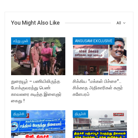
You Might Also Like
All
சற்று முன்
ANGUSAM EXCLUSIVE
துறையூர் – பணியிலிருந்த
சிக்கிய “மக்கள் பிச்சை”..
போக்குவரத்து பெண்
சிக்காத அதிகாரிகள் கரூர்
காவலரை கடித்த இளைஞர்
களேபரம்
கைது !
திருச்சி
திருச்சி