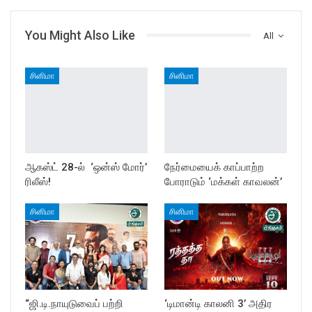
You Might Also Like
All
சினிமா
சினிமா
ஆகஸ்ட் 28-ல் ‘ஒன்ஸ் மோர்’
நேர்மையைக் காப்பாற்ற
ரிலீஸ்!
போராடும் ‘மக்கள் காவலன்’
சினிமா
சினிமா
“ஜி.டி.நாயுடுவைப் பற்றி
‘டிமான்டி காலனி 3’ அதிர