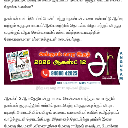
நோக்கம் என்ன?
நண்பன் என்டர்டெய்ன்மென்ட் மற்றும் நண்பன் கலை பண்பாட்டு ஆய்வு
மற்றும் கருவூல மையம்’ஆகியவற்றின் தொடக்க விழா மற்றும் விருது
வழங்கும் விழா சென்னையில் உள்ள வர்த்தக மையத்தில்
கோலாகலமான உற்சாகத்துடன் நடைபெற்றது.
இந்த வார August 12 அங்குசம் இதழில்…
ஆகஸ்ட் 3 ஆம் தேதியன்று மாலை சென்னை வர்த்தக மையத்தில்
நண்பன் குழுமத்தின் சார்பில் நடைபெற்ற விருது வழங்கும் விழா,
மஹதி அகாடமியில் பயிலும் மாணவ மாணவியர்களின் தமிழ்த்தாய்
வாழ்த்துடன் தொடங்கியது. இதனைத் தொடர்ந்து டிரம்ஸ் இசை
மேதை சிவமணி, வீணை இசை மேதை ராஜேஷ் வைத்யா, பியானோ