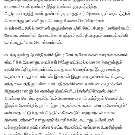
ராமசாமி- என் நண்பர்- இந்த நண்பன் குழுமத்திற்கு
அறிமுகப்படுத்தினார்.‌ நண்பன் குழுமத்தினர் அனைவரும் வருடத்தின்
அனைத்து நாட்களிலும் அயராது வேலை செய்கிறார்கள்.‌
அவர்களிடத்தில் நண்பன் குழுமத்தை பற்றி கேட்டபோது, ‘மனிதநேயம்,
சேவை. மக்களின் தேவைக்காக எந்தவித பிரதிபலனும் பாராமல் உதவி
செய்வது…’ என சொன்னார்கள்.
கடந்த மூன்று ஆண்டுகளில் இவர் செய்த சேவைகள் வார்த்தைகளால்
விவரிக்க இயலாது. அவர்கள் இங்கு மட்டுமல்ல பல நாடுகளுக்கும்
உதவி செய்திருக்கிறார்கள். வலது கை கொடுப்பது இடது கைக்கு
தெரிய கூடாது என்பார்கள். இவர்கள் இதுவரை தாங்கள் செய்ததை
எந்த வடிவத்திலும் விளம்பரப்படுத்தவில்லை. நண்பன் குழுமத்தின்
நிறுவனரான ஜி கே எனக்கு மிகப்பெரிய இன்ஸ்பிரேஷன். அவர்
அடிக்கடி சொல்வதுண்டு. ‘நம் வேலையை நாம் பார்த்துக் கொண்டே
இருக்க வேண்டும். நாம் மற்றவர்களுக்காக என்ன செய்ய வேண்டும்?
என்பதை மட்டும் தான் சிந்திக்க வேண்டும். மற்றவர்கள் என்ன
நினைப்பார்கள்? என்று நாம் யோசிக்கவே கூடாது. அதேபோல்
மக்களுக்காக நாம் என்ன செய்ய வேண்டும் என்பதை யோசித்துக்
கொண்டே இருக்க வேண்டும். ஆண்டவன் நமக்கு பணம்