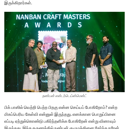
இருக்கிறார்கள்.
நண்பன் என்டர்டெய்ன்மென்ட்
பிக் பாஸில் வெற்றி பெற்ற பிறகு என்ன செய்யப் போகிறோம்? என்ற
மிகப்பெரிய கேள்வி என்னுள் இருந்தது. எனக்கான பொறுப்பினை
எப்படி ஏற்றுக்கொண்டு பகிர்ந்தளிக்க போகிறேன் என்று வினாவும்
இருந்தது. இந்த தருணத்தில் நண்பன் குழுமத்தினை‌ சேர்ந்த நரேன்