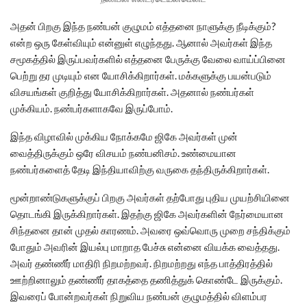
அதன் பிறகு இந்த நண்பன் குழுமம் எத்தனை நாளுக்கு நீடிக்கும்?
என்ற ஒரு கேள்வியும் என்னுள் எழுந்தது. ஆனால் அவர்கள் இந்த
சமூகத்தில் இருப்பவர்களில் எத்தனை பேருக்கு வேலை வாய்ப்பினை
பெற்று தர முடியும் என யோசிக்கிறார்கள். மக்களுக்கு பயன்படும்
விசயங்கள் குறித்து யோசிக்கிறார்கள். அதனால் நண்பர்கள்
முக்கியம். நண்பர்களாகவே இருப்போம்.
இந்த விழாவில் முக்கிய நோக்கமே ஜிகே அவர்கள் முன்
வைத்திருக்கும்‌ ஒரே விசயம் நண்பனிசம். உண்மையான
நண்பர்களைத் தேடி இந்தியாவிற்கு வருகை தந்திருக்கிறார்கள்.
மூன்றாண்டுகளுக்குப் பிறகு அவர்கள் தற்போது புதிய முயற்சியினை
தொடங்கி இருக்கிறார்கள். இதற்கு ஜிகே அவர்களின் நேர்மையான
சிந்தனை தான் முதல் காரணம். அவரை ஒவ்வொரு முறை சந்திக்கும்
போதும் அவரின் இயல்பு மாறாத பேச்சு என்னை வியக்க வைத்தது.
அவர் தண்ணீர் மாதிரி நிறமற்றவர். நிறமற்றது எந்த பாத்திரத்தில்
ஊற்றினாலும் தண்ணீர் தாகத்தை தணித்துக் கொண்டே இருக்கும்.
இவரைப் போன்றவர்கள் நிறுவிய நண்பன் குழுமத்தில் விளம்பர