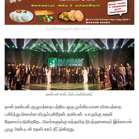
திருச்சி உறையூரில் புதிய உதயம்...
நண்பன் என்டர்டெய்ன்மென்ட்
நான் நண்பன் குழுமத்தை பற்றிய ஒரு முக்கியமான விசயத்தை
பகிர்ந்து கொள்ள விரும்புகிறேன். நண்பன் -யாருக்கு உதவி
தேவைப்படுகிறதே.. அவர்களுக்கு எந்தவித நிபந்தனையும் இல்லாமல்
முழு அன்புடன் உதவி கரம் நீட்டுகிறது.