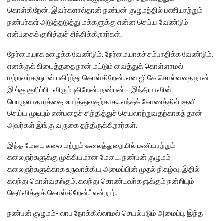
கொள்கிறேன்.‌ இவர்களால்தான் நண்பன் குழுமத்தில் பணியாற்றும்
நண்பர்கள் அடுத்தடுத்து மக்களுக்கு என்ன செய்ய வேண்டும்
என்பதைக் குறித்துச் சிந்திக்கிறார்கள்.
நேர்மையாக உழைக்க வேண்டும். நேர்மையாகச் சம்பாதிக்க வேண்டும்.
எனக்குக் கிடைத்ததை நான் மட்டும் வைத்துக் கொள்ளாமல்
மற்றவர்களுடன் பகிர்ந்து கொள்கிறேன். என ஜி கே சொல்வதை நான்
இங்கு குறிப்பிடவிரும்புகிறேன். நண்பன் – இந்தியாவின்
பொருளாதாரத்தை உயர்த்துவதற்காக.. எந்தக் கோணத்தில் உதவி
செய்ய முடியும் என்பதைச் சிந்தித்துச் செயலாற்றுவதற்காகத் தான்
அவர்கள் இங்கு வருகை தந்திருக்கிறார்கள்.
இந்த மேடை கலை மற்றும் கலைத்துறையில் பணியாற்றும்
கலைஞர்களுக்கு முக்கியமான மேடை. நண்பன் குழுமம்
கலைஞர்களுக்காக உருவாக்கிய அமைப்பின் முதல் நிகழ்வு. இதில்
கலந்து கொள்வதற்கும், கலந்து கொண்டவர்களுக்கும் நன்றியும்
தெரிவித்துக் கொள்கிறேன்.” என்றார்.
நண்பன் குழுமம்- லாப நோக்கில்லாமல் செயல்படும் அமைப்பு. இந்த