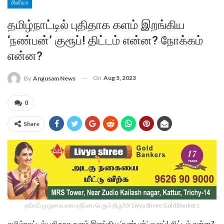
சினிமா
தமிழ்நாட்டில் புதிதாக களம் இறங்கிய
‘நண்பன்’ குரூப்! திட்டம் என்ன? நோக்கம்
என்ன?
On
Aug 5, 2023
By
Angusam News
0
Share
தங்கம் முழுமையான மதிப்பை பெறும் திருச்சி Livya Shree Gold Bankers
தமிழ்நாட்டில் புதிதாக களம் இறங்கிய ‘நண்பன்’ குரூப்! திட்டம் என்ன?