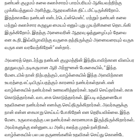
நண்பன் குழுமம் கலை கலாச்சாரம் பாரம்பரியம் ஆகியவற்றிற்கு
முக்கியத்துவம் அளித்து, ஆதரவளிக்க திட்டமிட்டிருக்கிறோம்.
இதற்காகவே நண்பன் என்டர்டெய்ன்மென்ட் மற்றும் நண்பன் கலை
மற்றும் கலாச்சார கருவூல மையம் எனும் புது முயற்சிகளை தொடங்கி
இருக்கிறோம். இதற்கு அனைவரின் ஆதரவு ஒத்துழைப்பும் தேவை
என கூறி, இவ்விழாவிற்கு வருகை தந்திருக்கும் அனைவரையும் வருக
வருக என வரவேற்கிறேன்” என்றார்.
அவரைத் தொடர்ந்து நண்பன் குழுமத்தின் இந்தியாவிற்கான விளம்பர
தூதுவரும், நடிகருமான ஆரி அர்ஜுனன் பேசுகையில், ” இந்த
மேடையில் நான் நிற்பதற்கும், வாழ்க்கையில் இந்த அளவிற்கான
உயரத்தை எட்டியிருப்பதற்கும் காரணம் நண்பர்கள்தான். என்
வாழ்க்கையில் நண்பர்கள் உணவளித்தார்கள். உதவி செய்தார்கள். காசு
கொடுத்தார்கள். வாடகை கொடுத்தார்கள். இப்படி எத்தனையோ
உதவிகளை நண்பர்கள் எனக்கு செய்திருக்கிறார்கள். அவர்களுக்கு
நான் என்ன கைமாறு செய்யப் போகிறேன் என தெரியவில்லை. இந்த
மேடை உருவாவதற்கு பல நண்பர்கள் காரணமாக இருந்திருக்கிறார்கள்.‌
அவர்களுக்கு என்னுடைய அன்பு கலந்த முதல் நன்றிகள்.
வாழ்க்கையில் பல பல தருணங்களில் உதவிகள் செய்து கொண்டே