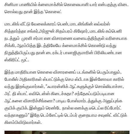
சினிமா பாணியில் க்ளைமாக்சில் கொலையாளி யார் என்பதற்கு விடை
சொல்வது தான் இந்த ‘கொலை’.
மாடலிங் வீட்டு வேலைக்காரப் பெண், மாடலிங்கின் லவ்வர்ஸ்
சித்தார்த்தா சங்கர்,அர்ஜுன் சிதம்பரம் கிஷோர், மாடலிங் கம்பெனி
நடத்தும் முரளி சர்மா என விசாரணை வளையத்திற்குள் வரிசையாக
சிக்கி, ஆரம்பித்த இடத்திலேயே க்ளைமாக்சில் கொண்டு வந்து
நிறுத்தியிருப்பது தான் டைரக்டர் பாலாஜிகுமாரின் பிரிலியண்டான
ஸ்கிரிப்ட் மூட்.
இந்த மாதிரியான கொலை விசாரணைப் படங்களில் பெரும்பாலும்,
போலீஸ் அதிகாரிகள் ஸ்பாட்டுக்கு செம ஸ்பீடாக இன்னோவா காரில்
வந்து இறங்குவார்கள், “ஃபாரன்ஸிக் ஆட்களுக்குச் சொல்லியாச்சா,
அட் தி ஸ்பாட் எவிடென்ஸ் கிடைச்சுதா? சந்தேகப்படும்படியான
ஆட்களை விசாரிச்சீங்களா? பாடிய போஸ்மார்டத்துக்கு அனுப்புங்க
குயிக் குயிக். இன்னும் ரெண்டே நாள்ல எனக்கு டீடெய்ல ரிப்போர்ட்
வந்தாகணும்” இதே டெம்ளேட்டில் டெம்பர் குறையாம சவுண்ட் விட்டுக்
கிளம்பிவிடுவார்கள்.