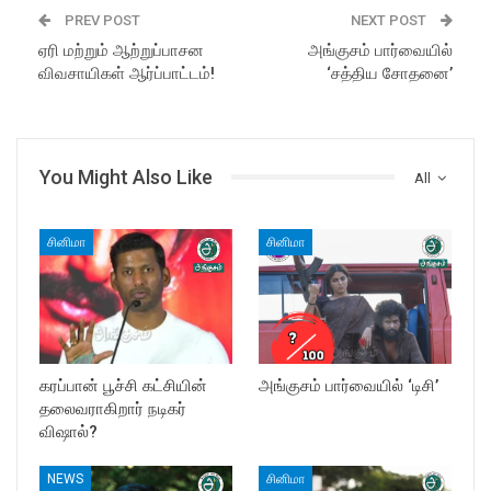
PREV POST
NEXT POST
ஏரி மற்றும் ஆற்றுப்பாசன
அங்குசம் பார்வையில்
விவசாயிகள் ஆர்ப்பாட்டம்!
‘சத்திய சோதனை’
You Might Also Like
All
சினிமா
சினிமா
கரப்பான் பூச்சி கட்சியின்
அங்குசம் பார்வையில் ‘டிசி’
தலைவராகிறார் நடிகர்
விஷால்?
NEWS
சினிமா