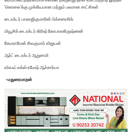
‘கொலை’க்கு முக்கியமான மற்றும் பலமான சாட்சிகள்
டைரக்டர் பாலாஜிகுமாரின் பிக்சரைசிங்
மியூசிக் டைரக்டர் கிரிஷ் கோபாலகிருஷ்ணன்
கேமராமேன் சிவகுமார் விஜயன்
ஆர்ட் டைரக்டர் ஆறுசாமி
விஎஃப் எக்ஸ் ரமேஷ் ஆச்சார்யா
–மதுரைமாறன்