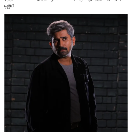
டிஜிபி.