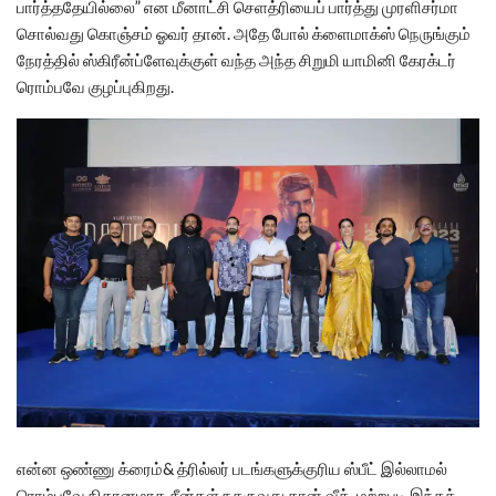
பார்த்ததேயில்லை” என மீனாட்சி செளத்ரியைப் பார்த்து முரளிசர்மா
சொல்வது கொஞ்சம் ஓவர் தான். அதே போல் க்ளைமாக்ஸ் நெருங்கும்
நேரத்தில் ஸ்கிரீன்ப்ளேவுக்குள் வந்த அந்த சிறுமி யாமினி கேரக்டர்
ரொம்பவே குழப்புகிறது.
என்ன ஒண்ணு க்ரைம்& த்ரில்லர் படங்களுக்குரிய ஸ்பீட் இல்லாமல்
ரொம்பவே நிதானமாக சீன்கள் நகருவது தான் வீக். மற்றபடி இந்தக்