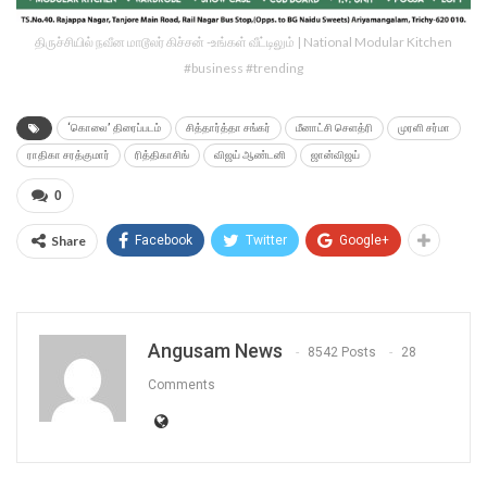
திருச்சியில் நவீன மாடூலர் கிச்சன் -உங்கள் வீட்டிலும் | National Modular Kitchen
#business #trending
‘கொலை’ திரைப்படம்
சித்தார்த்தா சங்கர்
மீனாட்சி செளத்ரி
முரளி சர்மா
ராதிகா சரத்குமார்
ரித்திகாசிங்
விஜய் ஆண்டனி
ஜான்விஜய்
0
Share
Facebook
Twitter
Google+
Angusam News
8542 Posts
28
Comments