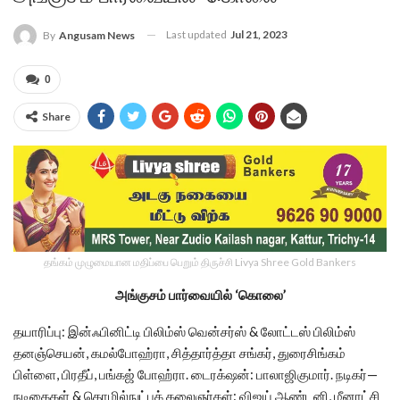
Last updated
Jul 21, 2023
By
Angusam News
0
Share
தங்கம் முழுமையான மதிப்பை பெறும் திருச்சி Livya Shree Gold Bankers
அங்குசம் பார்வையில் ‘கொலை’
தயாரிப்பு: இன்ஃபினிட்டி பிலிம்ஸ் வென்சர்ஸ் & லோட்டஸ் பிலிம்ஸ்
தனஞ்செயன், கமல்போஹ்ரா, சித்தார்த்தா சங்கர், துரைசிங்கம்
பிள்ளை, பிரதீப், பங்கஜ் போஹ்ரா. டைரக்‌ஷன்: பாலாஜிகுமார். நடிகர்—
நடிகைகள் & தொழில்நுட்பக் கலைஞர்கள்: விஜய் ஆண்டனி, மீனாட்சி