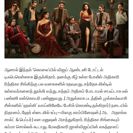
ஆனால் இந்தக் ‘கொலை’யில் விஜய் ஆண்டனி டோட்டல்
டிஃபெரென்ஸாக இருக்கிறார். தனக்கு கீழ் உள்ள போலீஸ் அதிகாரி
ரித்திகா சிங்கிற்கு பல வகைகளில் உதவுவது, சந்தேக லிஸ்டில்
உள்ளவர்களைத் தூக்கி வந்து, சத்தம் அதிகம் போடாமல் சாஃப்டாக டீல்
பண்ணி என்கொயரி பண்ணுவது ,( அதுக்காக படத்தின் முக்கால்வாசி
சீன்களில் ‘ஹஸ்கி’ வாய்ஸிலேயே பேசிக் கொண்டிருக்கிறார்) நடையில்
நிதானம், ஹேர் ஸ்டைலில் உப்பு—மிளகு காம்பினேஷன்,( அட அதாங்க
சால்ட் & பெப்பர்) என மனுஷன் அசத்துகிறார். ரித்திகா சிங்கையும்
சும்மா சொல்லக் கூடாது. மேலதிகாரி ஜான்விஜய்யின் எகத்தாளப்