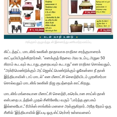
அங்குசம் குழுமத்துடன் இணைந்து பணியாற்ற வாய்ப்பு.
கிட்டத்தட்ட மாடலிங் உலகின் தாதாவாக ராதிகா சரத்குமாரைக்
காட்டியியிருக்கிறார்கள். “எனக்குத் தேவை அவ உடம்பு, அதுல 50
கிராம் கூடவும் கூடாது, குறையவும் கூடாது” என ராதிகா சொல்வதும்,
“அக்ரிமெண்டுக்கும் அட்ஜெஸ்ட்மெண்டுக்கும் ஓகேன்னா நீ தான்
இந்தியாவின் டாப் மாடல்” என மீனாட்சி செளத்ரியிடம் முரளிசர்மா
சொல்வதும் மாடலிங் உலகின் நிஜ ரூபத்தைக் காட்கிறது.
மாடலிங் மங்கையான மீனாட்சி செளத்ரி, கரெக்டான சாய்ஸ் தான்
என்பதை படத்தின் முதல் சீனிலேயே வரும் “பார்த்த ஞாபகம்
இல்லையோ..” ரீமிக்ஸ் சாங்கில் மனசை அள்ளுகிறார். அதே நேரம் ஒரு
சீனில் ‘இந்தியாவில் இப்படி ஒரு ஸ்ட்ரெச்சர் உள்ளவளைப்