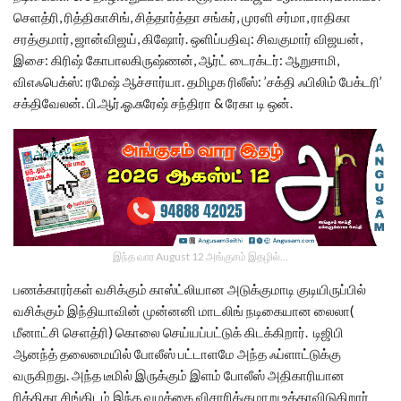
செளத்ரி, ரித்திகாசிங், சித்தார்த்தா சங்கர், முரளி சர்மா, ராதிகா
சரத்குமார், ஜான்விஜய், கிஷோர். ஒளிப்பதிவு: சிவகுமார் விஜயன்,
இசை: கிரிஷ் கோபாலகிருஷ்ணன், ஆர்ட் டைரக்டர்: ஆறுசாமி,
விஎஃபெக்ஸ்: ரமேஷ் ஆச்சார்யா. தமிழக ரிலீஸ்: ’சக்தி ஃபிலிம் பேக்டரி’
சக்திவேலன். பி.ஆர்.ஓ.சுரேஷ் சந்திரா & ரேகா டி ஒன்.
இந்த வார August 12 அங்குசம் இதழில்…
பணக்காரர்கள் வசிக்கும் காஸ்ட்லியான அடுக்குமாடி குடியிருப்பில்
வசிக்கும் இந்தியாவின் முன்னனி மாடலிங் நடிகையான லைலா(
மீனாட்சி செளத்ரி) கொலை செய்யப்பட்டுக் கிடக்கிறார். டிஜிபி
ஆனந்த் தலைமையில் போலீஸ் பட்டாளமே அந்த ஃப்ளாட்டுக்கு
வருகிறது. அந்த டீமில் இருக்கும் இளம் போலீஸ் அதிகாரியான
ரித்திகா சிங்கிடம் இந்த வழக்கை விசாரிக்குமாறு உத்தரவிடுகிறார்