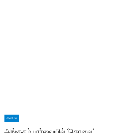
சினிமா
அங்குசம் பார்வையில் ‘கொலை’