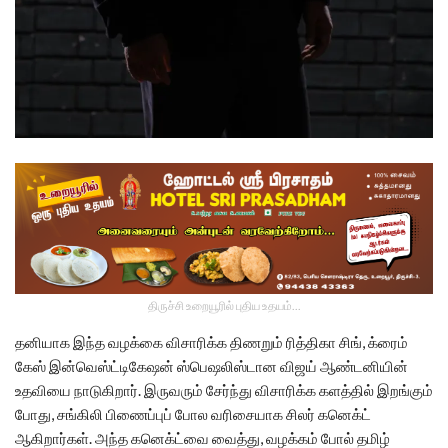
திருச்சி உறையூரில் புதிய உதயம்...
தனியாக இந்த வழக்கை விசாரிக்க திணறும் ரித்திகா சிங், க்ரைம்
கேஸ் இன்வெஸ்ட்டிகேஷன் ஸ்பெஷலிஸ்டான விஜய் ஆண்டனியின்
உதவியை நாடுகிறார். இருவரும் சேர்ந்து விசாரிக்க களத்தில் இறங்கும்
போது, சங்கிலி பிணைப்புப் போல வரிசையாக சிலர் கனெக்ட்
ஆகிறார்கள். அந்த கனெக்ட்வை வைத்து, வழக்கம் போல் தமிழ்