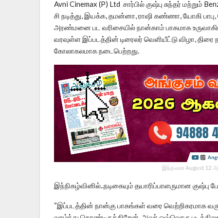
Avni Cinemax (P) Ltd சார்பில் குஷ்பு சுந்தர் மற்றும் B
சி நடித்து, இயக்க, தமன்னா, ராஷி கண்ணா, யோகி பாபு,
அரண்மனை பட வரிசையில் நான்காம் பாகமாக உருவாகியுள
வரவுள்ள இப்படத்தின் டிரைலர் வெளியீட்டு விழா, திரை
கோலாகலமாக நடைபெற்றது.
இந்த வார August 12 அ
இந்நிகழ்வினில்..நடிகையும் தயாரிப்பாளருமான குஷ்பு 
“இப்படத்தின் நான்கு பாகங்கள் வரை வெற்றிகரமாக வரு
வாழ்ந்து கொண்டிருக்கிறேன். அவர் ஒவ்வொரு படத்திலு