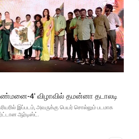
அரண்மனை-4′ விழாவில் தமன்னா தடாலடி
ியரில் இப்படம், அவருக்கு பெயர் சொல்லும் படமாக
்ட்டான ஆர்டிஸ்ட்.