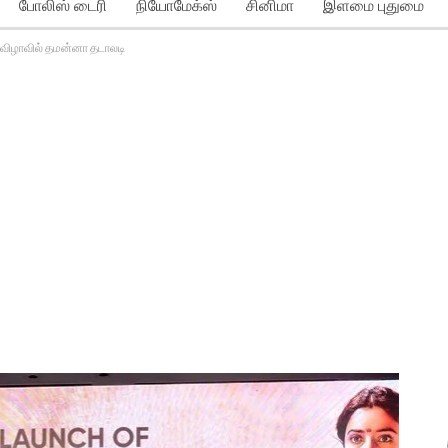
போலிஸ் டைரி
நியோமேக்ஸ்
சினிமா
இளமை புதுமை
விழாவில் தமன்னா தடாலடி