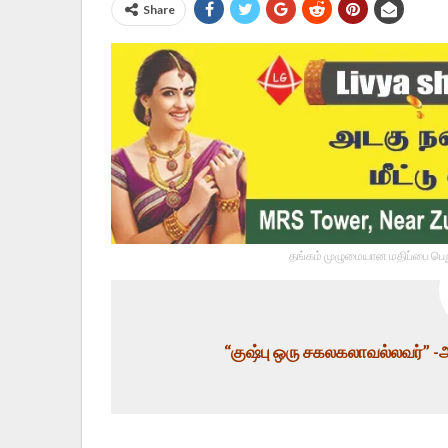
Share
தங்கம் முழுமையான மதிப்பை பெறு
“குஷ்பு ஒரு சகலகலாவல்லவர்” 