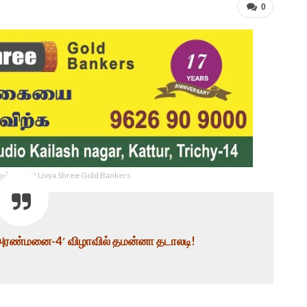
0
ம் திருச்சி Livya Shree Gold Bankers
-அரண்மனை-4′ விழாவில் தமன்னா தடாலடி!