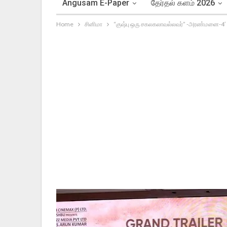
Angusam E-Paper
தேர்தல் களம் 2026
Home
சினிமா
“குஷ்பு ஒரு சகலகலாவல்லவர்” -அரண்மனை-4′ 