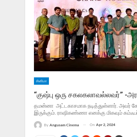
சினிமா
“குஷ்பு ஒரு சகலகலாவல்லவர்” -
தமன்னா அட்டகாசமாக நடித்துள்ளார். அவர் கேர
இருக்கும். ராஷிகண்ணா எனக்கு மிகவும் கம்ஃபர
On
Apr 2, 2024
By
Angusam Cinema