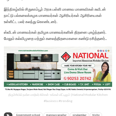
இந்நிகழ்வில் சிறுகாம்பூர் அரசு பள்ளி மாணவ மாணவிகள் சுவீடன்
நாட்டு பல்கலைக்கழக மாணவர்கள் ஆசிரியர்கள் ஆசிரியைகள்
உள்ளிட்ட பலர் கலந்து கொண்டனர்.
ஸ்வீடன் மாணவர்கள் தமிழக மாணவர்களின் திறனை புகழ்ந்தனர்.
மேலும் கல்விமுறை மற்றும் கலைத்திறமைகளை கண்டு ரசித்தனர்..
திருச்சியில் நவீன மாடூலர் கிச்சன் -உங்கள் வீட்டிலும் | National Modular Kitchen
#business #trending
Government school
mannaccanallur
sirukambur
trichy