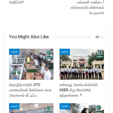
அதிர்ச்சி!
பங்காளி சண்டை!
சர்ச்சையில் ஸ்ரீரங்கம்
பெருமாள்
You Might Also Like
All
கல்வி
கல்வி
தொழிற்பயிற்சி (ITI)
என்னது அரசுப்பள்ளியில்
மாணவர்கள் சேர்க்கை கால
IISER-க்கு கோச்சிங்
அவகாசம் நீட்டிப்பு
தந்தாங்களா ?
கல்வி
கல்வி