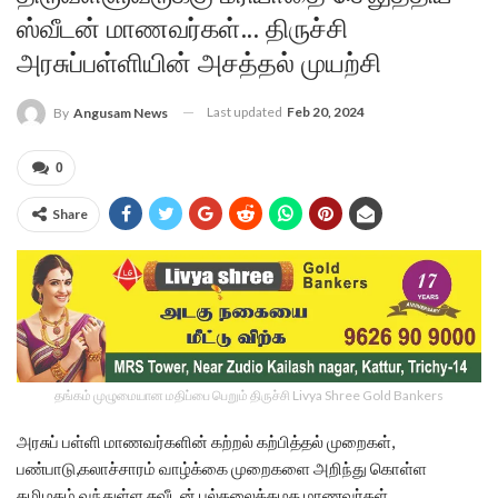
ஸ்வீடன் மாணவர்கள்… திருச்சி
அரசுப்பள்ளியின் அசத்தல் முயற்சி
Last updated
Feb 20, 2024
By
Angusam News
0
Share
தங்கம் முழுமையான மதிப்பை பெறும் திருச்சி Livya Shree Gold Bankers
அரசுப் பள்ளி மாணவர்களின் கற்றல் கற்பித்தல் முறைகள்,
பண்பாடு,கலாச்சாரம் வாழ்க்கை முறைகளை அறிந்து கொள்ள
தமிழகம் வந்துள்ள சுவீடன் பல்கலைக்கழக மாணவர்கள்.