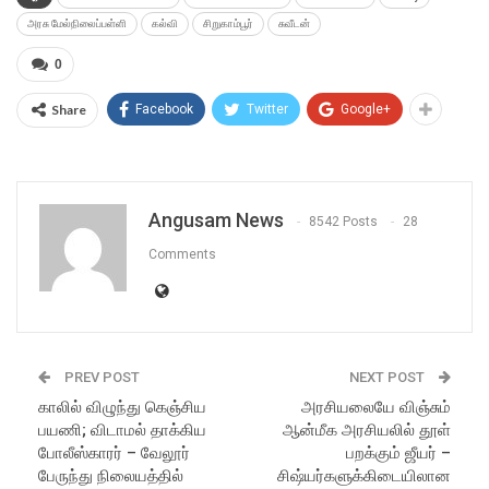
அரசு மேல்நிலைப்பள்ளி
கல்வி
சிறுகாம்பூர்
சுவீடன்
0
Share
Facebook
Twitter
Google+
Angusam News
8542 Posts
28
Comments
PREV POST
NEXT POST
காலில் விழுந்து கெஞ்சிய
அரசியலையே விஞ்சும்
பயணி; விடாமல் தாக்கிய
ஆன்மீக அரசியலில் தூள்
போலீஸ்காரர் – வேலூர்
பறக்கும் ஜீயர் –
பேருந்து நிலையத்தில்
சிஷ்யர்களுக்கிடையிலான