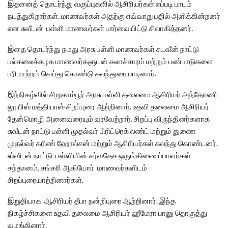
இதனைத் தொடர்ந்து வகுப்புகளில் ஆசிரியர்கள் எப்படி பாடம்
நடத்துகிறார்கள். மாணவர்கள் அதற்கு எவ்வாறு பதில் அளிக்கின்றனர்
என சுவீடன் பள்ளி மாணவர்கள் பார்வையிட்டு சிலாகித்தனர்.
இதை தொடர்ந்து நமது அரசு பள்ளி மாணவர்கள் சுடவீன் நாட்டு
பல்கலைக்கழக மாணவர்களுடன் கலாச்சாரம் மற்றும் பண்பாடுகளை
பரிமாற்றம் செய்து கொண்டு கலந்துரையாடினார்.
இந்நிகழ்வில் சிறுகாம்பூர் அரசு பள்ளி தலைமை ஆசிரியர் அந்தோணி
லூயிஸ் மத்தியாஸ் சிறப்புரை ஆற்றினார். உதவி தலைமை ஆசிரியர்
தேன்மொழி அனைவரையும் வரவேற்றார். சிறப்பு விருந்தினர்களாக
சுவீடன் நாட்டு பள்ளி முதல்வர் பிரிட்ரெக் லண்ட் மற்றும் துணை
முதல்வர் கரிண் ஹோல்சன் மற்றும் ஆசிரியர்கள் கலந்து கொண்டனர்.
ஸ்வீடன் நாட்டு பள்ளியின் சர்வதேச ஒருங்கிணைப்பாளர்கள்
சந்தானம், சங்கரி ஆகியோர் மாணவர்களிடம்
சிறப்புரையாற்றினார்கள்.
இறுதியாக ஆசிரியர் தீபா நன்றியுரை ஆற்றினார். இந்த
நிகழ்ச்சிகளை உதவி தலைமை ஆசிரியர் ஹீமேரா பானு தொகுத்து
வழங்கினார்.