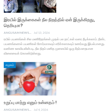
இரயில் இருக்கைகள் நீல நிறத்தில் ஏன் இருக்கிறது,
தெரியுமா?
ANGUSAM NEWS
Jul 13, 2026
ரயில் பயணங்கள் சில மணிநேரங்கள் முதல் பல நாட்கள் வரை நீடிக்கலாம். நீண்ட
பயணங்களால் பயணிகள் சோர்வாகவும் எரிச்சலாகவும் உணர்வது இயல்பானது.
வண்ண உளவியலின்படி, நீல நிறம் மனித மூளையில் ஒரு நேர்மறையான
விளைவைக் கொண்டுள்ளது.
சமூகம்
உறுப்பு மாற்று எனும் உன்னதம் !
ANGUSAM NEWS
Jul 4, 2026