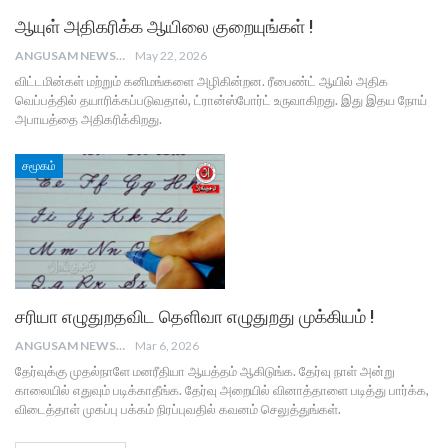
ஆயுள் அதிகரிக்க ஆயிலை குறையுங்கள் !
ANGUSAM NEWS
May 22, 2026
விட்டமின்கள் மற்றும் கனிமங்களை அழிகின்றன. ரீபைண்ட் ஆயில் அதிக
வெப்பத்தில் தயாரிக்கப்படுவதால், ட்ரான்ஸ்போர்ட் உருவாகிறது. இது இதய நோய்
அபாயத்தை அதிகரிக்கிறது.
சமூகம்
சரியா எழுதுறதவிட தெளிவா எழுதுறது முக்கியம் !
ANGUSAM NEWS
Mar 6, 2026
தேர்வுக்கு முதல்நாளே மனரீதியா ஆயத்தம் ஆகிடுங்க. தேர்வு நாள் அன்று
காலையில் எதுவும் படிக்காதீங்க. தேர்வு அறையில் வினாத்தாளை படித்து பார்க்க,
விடைத்தாள் முகப்பு பக்கம் நிரப்புவதில் கவனம் செலுத்துங்கள்.