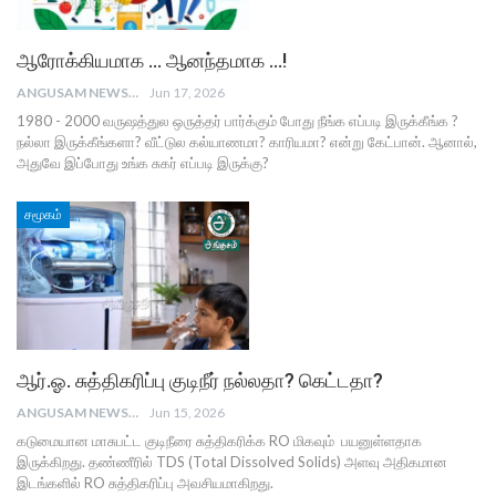
ஆரோக்கியமாக … ஆனந்தமாக …!
ANGUSAM NEWS
Jun 17, 2026
1980 - 2000 வருஷத்துல ஒருத்தர் பார்க்கும் போது நீங்க எப்படி இருக்கீங்க ?
நல்லா இருக்கீங்களா? வீட்டுல கல்யாணமா? காரியமா? என்று கேட்பான். ஆனால்,
அதுவே இப்போது உங்க சுகர் எப்படி இருக்கு?
சமூகம்
ஆர்.ஓ. சுத்திகரிப்பு குடிநீர் நல்லதா? கெட்டதா?
ANGUSAM NEWS
Jun 15, 2026
கடுமையான மாசுபட்ட குடிநீரை சுத்திகரிக்க RO மிகவும் பயனுள்ளதாக
இருக்கிறது. தண்ணீரில் TDS (Total Dissolved Solids) அளவு அதிகமான
இடங்களில் RO சுத்திகரிப்பு அவசியமாகிறது.