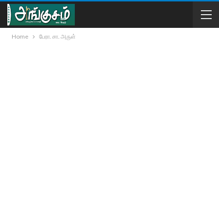
Home
பேரா. சா. அருள்