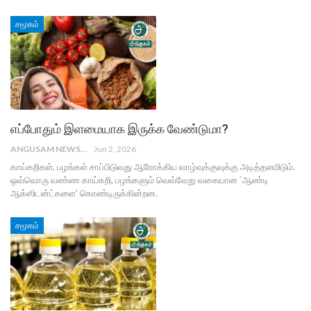
சமூகம்
எப்போதும் இளமையாக இருக்க வேண்டுமா?
ANGUSAM NEWS
Jun 2, 2026
காய்கறிகள், பழங்கள் சாப்பிடுவது ஆரோக்கிய வாழ்வுக்குவுக்கு அடித்தளமிடும்.
ஒவ்வொரு வண்ண காய்கறி, பழங்களும் வெவ்வேறு வகையான `ஆண்டி
ஆக்ஸிடன்ட்களை’ கொண்டிருக்கின்றன.
சமூகம்