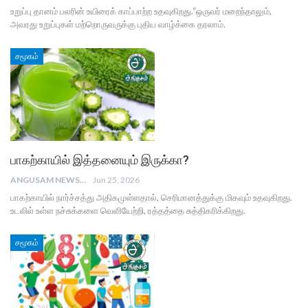
உறுப்பு தானம் பலரின் உயிரைக் காப்பாற்ற உதவுகிறது.“ஒருவர் மறைந்தாலும்,
அவரது உறுப்புகள் மற்றொருவருக்கு புதிய வாழ்க்கை தரலாம்.
சமூகம்
பாகற்காயில் இத்தனையும் இருக்கா?
ANGUSAM NEWS
Jun 25, 2026
பாகற்காயில் நார்ச்சத்து அதிகமுள்ளதால், செரிமானத்துக்கு மிகவும் உதவுகிறது.
உடலில் உள்ள நச்சுக்களை வெளியேற்றி, ரத்தத்தை சுத்திகரிக்கிறது.
சமூகம்