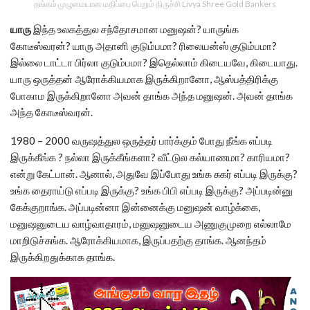
தங்கம் முழுமையான மதிப்பை பெறும் திருச்சி Livya Shree Gold Bankers
யாரு
இந்த உலகத்துல சந்தோசமான மனுஷன்? யாருங்க
கோடீஸ்வரன்? யாரு அதானி குடும்பமா? ரிலையன்ஸ் குடும்பமா?
இல்லை டாட்டா பிர்லா குடும்பமா? இதெல்லாம் கிடையவே, கிடையாது.
யாரு ஒருத்தன் ஆரோக்கியமாக இருக்கிறானோ, ஆஸ்பத்திரிக்கு
போகாம இருக்கிறானோ அவன் தாங்க அந்த மனுஷன். அவன் தாங்க
அந்த கோடீஸ்வரன்.
1980 – 2000 வருஷத்துல ஒருத்தர் பார்க்கும் போது நீங்க எப்படி
இருக்கீங்க ? நல்லா இருக்கீங்களா? வீட்டுல கல்யாணமா? காரியமா?
என்று கேட்பான். ஆனால், அதுவே இப்போது உங்க சுகர் எப்படி இருக்கு?
உங்க தைராய்டு எப்படி இருக்கு? உங்க பிபி எப்படி இருக்கு? அப்படின்னு
கேக்குறாங்க. அப்படின்னா இன்னைக்கு மனுஷன் வாழ்க்கை,
மனுஷனுடைய வாழ்வாதாரம், மனுஷனுடைய அணுகுமுறை எல்லாமே
மாறிடுச்சுங்க. ஆரோக்கியமாக, இருப்பதற்கு தாங்க. ஆனந்தம்
இருக்கிறதுக்காக தாங்க.