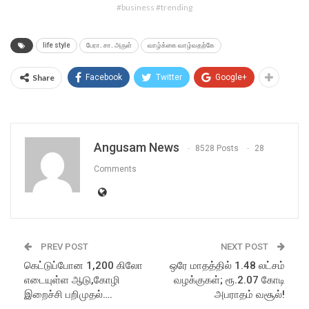
#business #trending
life style
பேரா. சா. அருள்
வாழ்க்கை வாழ்வதற்கே
Share
Facebook
Twitter
Google+
Angusam News
8528 Posts
28
Comments
PREV POST
NEXT POST
கெட்டுப்போன 1,200 கிலோ
ஒரே மாதத்தில் 1.48 லட்சம்
எடையுள்ள ஆடு,கோழி
வழக்குகள்; ரூ.2.07 கோடி
இறைச்சி பறிமுதல்….
அபராதம் வசூல்!