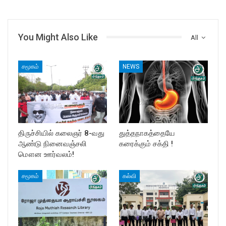
You Might Also Like
All
சமூகம்
NEWS
திருச்சியில் கலைஞர் 8-வது
துத்தநாகத்தையே
ஆண்டு நினைவஞ்சலி
கரைக்கும் சக்தி !
மௌன ஊர்வலம்!
சமூகம்
கல்வி