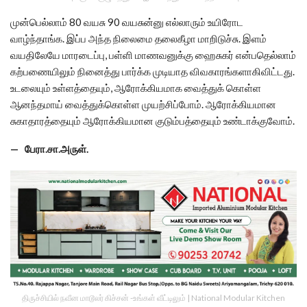
முன்பெல்லாம் 80 வயசு 90 வயசுன்னு எல்லாரும் உயிரோட
வாழ்ந்தாங்க. இப்ப அந்த நிலைமை தலைகீழா மாறிடுச்சு. இளம்
வயதிலேயே மாரடைப்பு, பள்ளி மாணவனுக்கு ஹைசுகர் என்பதெல்லாம்
கற்பணையிலும் நினைத்து பார்க்க முடியாத விவகாரங்களாகிவிட்டது.
உடலையும் உள்ளத்தையும், ஆரோக்கியமாக வைத்துக் கொள்ள
ஆனந்தமாய் வைத்துக்கொள்ள முயற்சிப்போம். ஆரோக்கியமான
சுகாதாரத்தையும் ஆரோக்கியமான குடும்பத்தையும் உண்டாக்குவோம்.
— பேரா.சா.அருள்.
திருச்சியில் நவீன மாடூலர் கிச்சன் -உங்கள் வீட்டிலும் | National Modular Kitchen