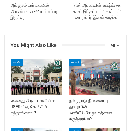
அங்குசம் பார்வையில்
“என் அப்பாவின் வாழ்க்கை
‘அரண்மனை-4’படம் எப்படி
தான் இந்தப்படம்” – ஸ்டார்’
இருக்கு !
டைரக்டர் இளன் உருக்கம்!
You Might Also Like
All
கல்வி
கல்வி
என்னது அரசுப்பள்ளியில்
தமிழ்நாடு தீயணைப்பு
IISER-க்கு கோச்சிங்
துறையின்
தந்தாங்களா ?
பணியில் சேருவதற்கான
கருத்தரங்கம்