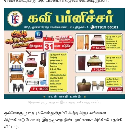
நேரில் கண்டறிந்து தொடர்ச்சியாக எழுதிக் கொண்டிருந்தார்.
அங்குசம் குழுமத்துடன் இணைந்து பணியாற்ற வாய்ப்பு.
ஒவ்வொரு முறையும் சென்று திரும்பி அந்த அனுபவங்களை
ஆர்வமோடு பேசுவார். இந்த முறை நீண்ட நாட்களாக அங்கேயே தங்கி
விட்டார்.