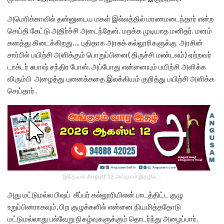
அமெரிக்காவில் தன்னுடைய மகள் இல்லத்தில் மரணமடைந்தார் என்ற
செய்தி கேட்டு அதிர்ச்சி அடைந்தேன். மறக்க முடியாத மனிதர். மனம்
கனத்து கிடைக்கிறது…. புதிதாக அரசுக் கல்லூரிகளுக்கு அரசின்
சார்பில் பயிற்சி அளிக்கும் பொறுப்பினை( திருச்சி மண்டலம்) ஏற்றவர்
டாக்டர் சுபாஷ் சந்திர போஸ். அப்போது என்னையும் பயிற்சி அளிக்க
விரும்பி அழைத்து புனைக்கதை இலக்கியம் குறித்து பயிற்சி அளிக்க
செய்தார் .
இந்த வார August 12 அங்குசம் இதழில்…
அது மட்டுமல்ல பிஷப் கீப்பர் கல்லூரியிலன் பாடத்திட்ட குழு
உறுப்பினராகவும், பிற குழுக்களில் என்னை நியமித்ததோடு
மட்டுமல்லாது பல்வேறு நிகழ்வுகளுக்கும் தொடர்ந்து அழைப்பார்.