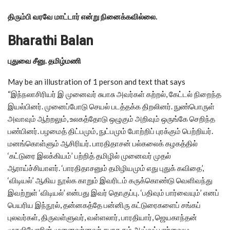
திரும்பி வரவே மாட்டார் என்று நினைக்கவில்லை.
Bharathi Balan
புதுவை சீனு. தமிழ்மணி
May be an illustration of 1 person and text that says
“இந்நலாசிரியர் இ முனைவர் சுபாசு அவர்கள் கற்றல், கேட்டல் நிறைந்த
இயல்பினர். முனைப்போடு செயல் படத்தக்க திறலினர். நுண்பொருள்
அவாவும் ஆற்றலும், உலகத்தோடு ஒழுகும் அறிவும் ஒருங்கே செறிந்த
பண்பினர். பழமைத் திட்பமும், நுட்பமும் போற்றிப் புரக்கும் பெற்றியர்.
மனங்கொள்ளும் ஆசிரியர். பாரதிதாசன் பல்கலைக் கழகத்தில்
‘கட்டுரை இலக்கியம்’ பற்றித் தமிழில் முனைவர் முதல்
ஆராய்ச்சியாளர். ‘பாரதிதாசனும் தமிழியமும் எது புதுக் கவிதை’,
‘விடியல்’ ஆகிய நூல்க காறும் இவரிடம் கருக்கொண்டு வெளிவந்து
இவற்றுள் ‘விடியல்’ என்பது இவர் தொகுப்பு. ‘பதிவும் பார்வையும்’ எனப்
பெயரிய இந்நூல், தன்னகத்தே பன்னிரு கட்டுரைகளைப் சங்கப்
புலவர்கள், திருவள்ளுவர், வள்ளலார், பாரதியார், ஜெயகாந்தன்
முதலியோரின் முனைவர்னவர் சுபாசு தம் ஆய்வுப் பார்வையுட