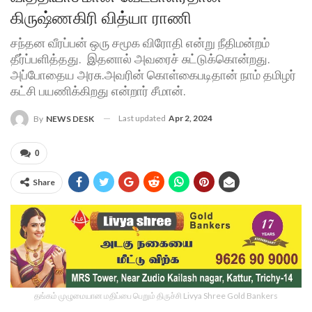
கிருஷ்ணகிரி வித்யா ராணி
சந்தன வீரப்பன் ஒரு சமூக விரோதி என்று நீதிமன்றம்
தீர்ப்பளித்தது. இதனால் அவரைச் சுட்டுக்கொன்றது.
அப்போதைய அரசு.அவரின் கொள்கைபடிதான் நாம் தமிழர்
கட்சி பயணிக்கிறது என்றார் சீமான்.
Last updated
Apr 2, 2024
By
NEWS DESK
0
Share
தங்கம் முழுமையான மதிப்பை பெறும் திருச்சி Livya Shree Gold Bankers