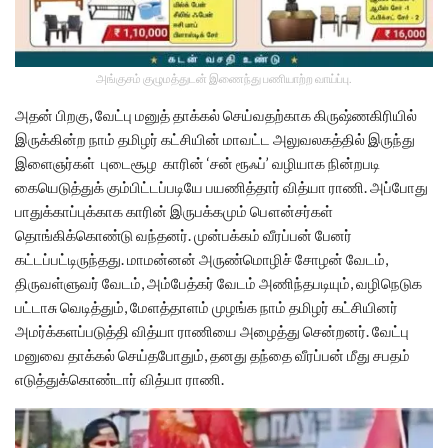
அங்குசம் குழுமத்துடன் இணைந்து பணியாற்ற வாய்ப்பு.
அதன் பிறகு, வேட்பு மனுத் தாக்கல் செய்வதற்காக கிருஷ்ணகிரியில்
இருக்கின்ற நாம் தமிழர் கட்சியின் மாவட்ட அலுவலகத்தில் இருந்து
இளைஞர்கள் புடைசூழ காரின் ‘சன் ரூஃப்’ வழியாக நின்றபடி
கையெடுத்துக் கும்பிட்டப்படியே பயணித்தார் வித்யா ராணி. அப்போது
பாதுக்காப்புக்காக காரின் இருபக்கமும் பௌன்சர்கள்
தொங்கிக்கொண்டு வந்தனர். முன்பக்கம் வீரப்பன் பேனர்
கட்டப்பட்டிருந்தது. மாமன்னன் அருண்மொழிச் சோழன் வேடம்,
திருவள்ளுவர் வேடம், அம்பேத்கர் வேடம் அணிந்தபடியும், வழிநெடுக
பட்டாசு வெடித்தும், மேளத்தாளம் முழங்க நாம் தமிழர் கட்சியினர்
அமர்க்களப்படுத்தி வித்யா ராணியை அழைத்து சென்றனர். வேட்பு
மனுவை தாக்கல் செய்தபோதும், தனது தந்தை வீரப்பன் மீது சபதம்
எடுத்துக்கொண்டார் வித்யா ராணி.