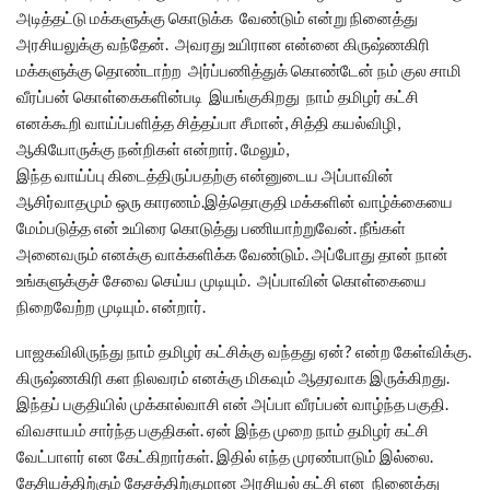
அடித்தட்டு மக்களுக்கு கொடுக்க வேண்டும் என்று நினைத்து
அரசியலுக்கு வந்தேன். அவரது உயிரான என்னை கிருஷ்ணகிரி
மக்களுக்கு தொண்டாற்ற அர்ப்பணித்துக் கொண்டேன் நம் குல சாமி
வீரப்பன் கொள்கைகளின்படி இயங்குகிறது நாம் தமிழர் கட்சி
எனக்கூறி வாய்ப்பளித்த சித்தப்பா சீமான், சித்தி கயல்விழி,
ஆகியோருக்கு நன்றிகள் என்றார். மேலும்,
இந்த வாய்ப்பு கிடைத்திருப்பதற்கு என்னுடைய அப்பாவின்
ஆசிர்வாதமும் ஒரு காரணம்.இத்தொகுதி மக்களின் வாழ்க்கையை
மேம்படுத்த என் உயிரை கொடுத்து பணியாற்றுவேன். நீங்கள்
அனைவரும் எனக்கு வாக்களிக்க வேண்டும். அப்போது தான் நான்
உங்களுக்குச் சேவை செய்ய முடியும். அப்பாவின் கொள்கையை
நிறைவேற்ற முடியும். என்றார்.
பாஜகவிலிருந்து நாம் தமிழர் கட்சிக்கு வந்தது ஏன்? என்ற கேள்விக்கு.
கிருஷ்ணகிரி கள நிலவரம் எனக்கு மிகவும் ஆதரவாக இருக்கிறது.
இந்தப் பகுதியில் முக்கால்வாசி என் அப்பா வீரப்பன் வாழ்ந்த பகுதி.
விவசாயம் சார்ந்த பகுதிகள். ஏன் இந்த முறை நாம் தமிழர் கட்சி
வேட்பாளர் என கேட்கிறார்கள். இதில் எந்த முரண்பாடும் இல்லை.
தேசியத்திற்கும் தேசத்திற்குமான அரசியல் கட்சி என நினைத்து