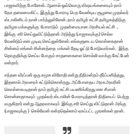
பாஜகவிற்கு போனேன். ஆனால் ஒவ்வொரு விஷயங்களையும் நாம்
தேச தலைமைகிட்ட இருந்து போராடி பெற வேண்டிய சூழலை முதல்வர்
ஸ்டாலினிடம் நான் பார்த்துள்ளேன். நாம் தமிழர் கட்சி தமிழகத்திற்கு
தமிழக மக்களுக்கு போராடும் முதன்மையான அரசியல் கட்சி ,
இங்கு சரி செய்துவிட்டுத்தான் அடுத்து (பாஜகவுக்கு) செல்ல
வேண்டும் என முடிவு செய்துள்ளேன். எங்களுடைய கொள்கைதான்
சின்னம் எங்கள் சின்னத்தை மக்கள் தேடி ஓட்டு போடுவார்கள். இந்த
தொகுதிக்கு செய்ய போகும் சாதனைகளை சொல்லி வாக்கு கேட்பேன்
என்றார்.
சந்தன வீரப்பன் ஒரு சமூக விரோதி என்று நீதிமன்றம் தீர்ப்பளித்தது.
இதனால் அவரைச் சுட்டுக்கொன்றது. அப்போதைய அரசு.அவரின்
கொள்கைபடிதான் நாம் தமிழர் கட்சி பயணிக்கிறது என சீமான்
சொன்னதாகவும் முதல்வர் ஸ்டாலின் போராடித்தான் நிதியைப் பெற்று
வருகிறார் என்று ஆதரவாகவும் இங்கு சரி செய்து விட்டுதான் அங்கு
(பாஜகவுக்கு ) செல்வேன் என்றதெல்லாம் ஏகப்பட்ட முரண்கள் தான்.