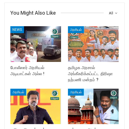
You Might Also Like
All
NEWS
அரசியல்
போலீஸார் அரசியல்
தமிழக அரசால்
அடியாட்கள் அல்ல !
அங்கீகரிக்கப்பட்ட திரிஷா
நற்பணி மன்றம் ?
அரசியல்
அரசியல்