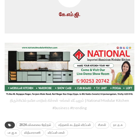
கே.எம்.ஜி.
திருச்சியில் நவீன மாடூலர் கிச்சன் -உங்கள் வீட்டிலும் | National Modular Kitchen
#business #trending
2024 மக்களவை தேர்தல்
சந்தனக் கடத்தல் வீரப்பன்
சீமான்
நா.த.க
பா.ஜ.க
வித்யாராணி
வீரப்பன் மகள்