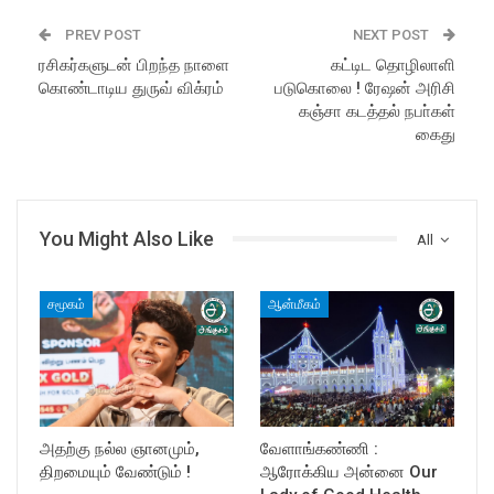
PREV POST
NEXT POST
ரசிகர்களுடன் பிறந்த நாளை
கட்டிட தொழிலாளி
கொண்டாடிய துருவ் விக்ரம்
படுகொலை ! ரேஷன் அரிசி
கஞ்சா கடத்தல் நபா்கள்
கைது
You Might Also Like
All
சமூகம்
ஆன்மீகம்
அதற்கு நல்ல ஞானமும்,
வேளாங்கண்ணி :
திறமையும் வேண்டும் !
ஆரோக்கிய அன்னை Our