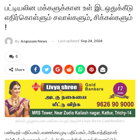
பட்டியலின மக்களுக்கான உள் இடஒதுக்கீடு
எதிர்கொள்ளும் சவால்களும், சிக்கல்களும்
!
Last updated
Sep 24, 2024
By
Angusam News
0
Share
தங்கம் முழுமையான மதிப்பை பெறும் திருச்சி Livya Shree Gold Bankers
பண்டிதர் பதிப்பகம், வணங்காமுடி பதிப்பகம், அயோத்திதாசர்
அம்பேத்கர் வாசகர் வட்டம் ஆகியவற்றின் ஒருங்கிணைப்பில்