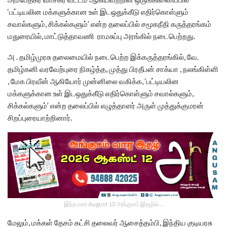
‘பட்டியலின மக்களுக்கான உள் இடஒதுக்கீடு எதிர்கொள்ளும்
சவால்களும், சிக்கல்களும்’ என்ற தலைப்பில் சமூகநீதி கருத்தரங்கம்
மதுரையில், மாட்டுத்தாவணி ராமசுப்பு அரங்கில் நடைபெற்றது.
அ . தமிழ்முரசு தலைமையில் நடைபெற்ற இக்கருத்தரங்கில், வே.
தமிழ்கனி வரவேற்புரை நிகழ்த்த, முத்து பிரதீபன் சாக்யா , நலங்கிள்ளி
, மேக பிரவீன் ஆகியோர் முன்னிலை வகிக்க, ‘பட்டியலின
மக்களுக்கான உள் இடஒதுக்கீடு எதிர்கொள்ளும் சவால்களும்,
சிக்கல்களும்’ என்ற தலைப்பில் எழுத்தாளர் அருள் முத்துக்குமரன்
சிறப்புரையாற்றினார்.
இந்த வார August 12 அங்குசம் இதழில்…
மேலும், மக்கள் தேசம் கட்சி தலைவர் ஆசைத்தம்பி, இந்திய குடியரசு