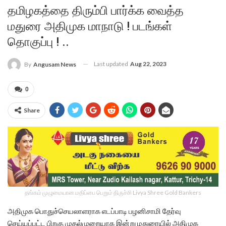
தமிழகத்தை திரும்பி பார்க்க வைத்த
மதுரை அதிமுக மாநாடு ! படங்கள்
தொகுப்பு ! ..
Last updated
Aug 22, 2023
By
Angusam News
0
Share
தங்கம் முழுமையான மதிப்பை பெறும் திருச்சி Livya Shree Gold Bankers
அதிமுக பொதுச்செயலாளராக எடப்பாடி பழனிசாமி தேர்வு
செய்யப்பட்ட பிறகு முதல்முறையாக இன்று மதுரையில் அதிமுக