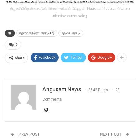
திருச்சியில் நவீன மாடூலர் கிச்சன் -உங்கள் வீட்டிலும் | National Modular Kitchen
#business #trending
மதுரை அதிமுக மாநாடு (2)
மதுரை மாநாடு
0
Share
Facebook
Twitter
Google+
Angusam News
8542 Posts
28
Comments
PREV POST
NEXT POST