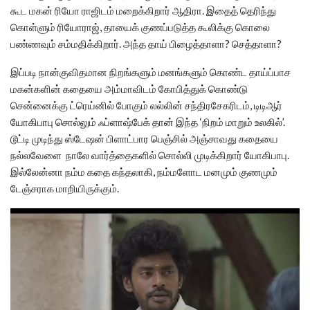
கூட மகன் ரியோ ராஜிடம் மறைக்கிறார் ஆதிரா. இதைத் தெரிந்து
கொள்ளும் ரியோராஜ், தாயைக் குணப்படுத்த கூலிக்கு கொலை
பண்ணவும் சம்மதிக்கிறார். அந்த தாய் பிழைத்தாளா? செத்தாளா?
இப்படி நான்குவிதமான நிறங்களும் மனங்களும் கொண்ட தாய்ப்பாச
மகன்களின் கதையை அம்மாவிடம் கோபித்துக் கொண்டு
சென்னைக்கு ட்ரெய்னில் போகும் லல்லின் சந்திரசேகரிடம், டிடிஆர்
யோகிபாபு சொல்லும் ஃப்ளாஷ்பேக் தான் இந்த ‘நிறம் மாறும் உலகில்’.
டூட்டி முடிந்து ஸ்டேஷன் பிளாட்பார பெஞ்சில் அஞ்சாவது கதையை
நல்லவேளை நாலே வார்த்தைகளில் சொல்லி முடிக்கிறார் யோகிபாபு.
இல்லேன்னா நம்ம கதை கந்தலாகி, நம்மளோட மனமும் குணமும்
டேஞ்சராக மாறியிருக்கும்.