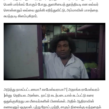
பெண் பார்க்கப் போகும் போது, துளசியைத் துரத்தியடி என லவ்வர்
சொன்னதும் லவ்வை தூக்கி எறிந்துவிட்டு, அம்மாவின் பாசத்தை
சுமந்தபடி கிளம்புகிறார்.
அடுத்து நாகப்பட்டணமா? காமேஸ்வராமா? [ அதாங்க ராமேஸ்வரம்
]ன்னு தெரியல. அண்டை நாட்டு கடற்படையால் சுடப்பட்டு கரை
ஒதுங்குகிறது பல மீனவர்களின் பிணங்கள். அதில் ஆதிராவின்
கணவனும் ஒருவன். புற்று நோய் முற்றி, சாகும் நிலைக்கு வந்ததைக்