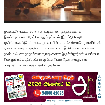
மும்பையில் பவுடர் சப்ளை பார்ட்டிகளாக , தாதாக்களாக
இருக்கிறார்கள் சுரேஷ்மேனனும் நட்டியும். இரண்டு பேருமே
முஸ்லிம்கள். அடேய்களா… மும்பையில் தாதாக்கள்னாலே முஸ்லிம்கள்
தான் என்பதை மாத்தவே மாட்டீங்களாடா… இப்பெல்லாம் சங்கிகள்
தான்டா மெகா தாதாக்களாக, ரவுடிகளாக இருக்கிறார்கள். போங்கடா
நீங்களும் உங்க புத்தி லட்சணமும். சனியன் தொலையுது. நாம
படத்தோட லட்சணத்தப்பத்தி எழுதுவோம்.
இந்த வார August 12 அங்குசம் இதழில்…