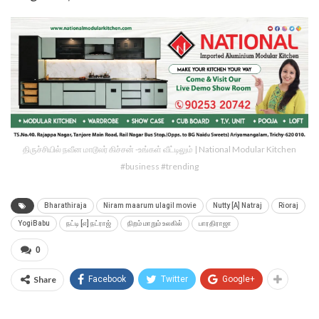
திருச்சியில் நவீன மாடூலர் கிச்சன் -உங்கள் வீட்டிலும் | National Modular Kitchen
#business #trending
Bharathiraja
Niram maarum ulagil movie
Nutty [A] Natraj
Rioraj
YogiBabu
நட்டி [எ] நட்ராஜ்
நிறம் மாறும் உலகில்
பாரதிராஜா
0
Share
Facebook
Twitter
Google+