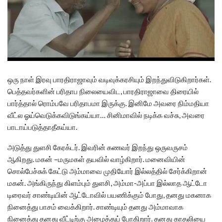
ஒரு நாள் இரவு பாரதிராஜாவும் வடிவுக்கரசியும் இறந்துவிடுகிறார்கள்.
பெத்தவர்களின் பரிதாப நிலையைவிட, பாரதிராஜாவை திரையில்
பார்த்தால் ரொம்பவே பரிதாபமா இருக்கு. இனிமே அவரை நிம்மதியா
வீட்ல ஓய்வெடுக்கவிடுங்கய்யா… சினிமாவில் நடிக்க வச்சு, அவரை
பாடாய்படுத்தாதீகய்யா.
அடுத்து துளசி கேரக்டர். இவரின் கணவர் இறந்து ஒருவருசம்
ஆகிறது. மகன் –மருமகள் தயவில் வாழ்கிறார். மனைவியின்
சொல்பேச்சுக் கேட்டு அம்மாவை முதியோர் இல்லத்தில் சேர்க்கிறான்
மகன். அங்கிருந்து கிளம்பும் துளசி, அம்மா-அப்பா இல்லாத ஆட்டோ
டிரைவர் சாண்டியின் ஆட்டோவில் பயணிக்கும் போது, தனது மகனாக
நினைத்து பாசம் வைக்கிறார். சாண்டியும் தனது அம்மாவாக
நினைத்து தனது வீட்டிற்கு அழைத்துப் போகிறார். தனது காதலியை