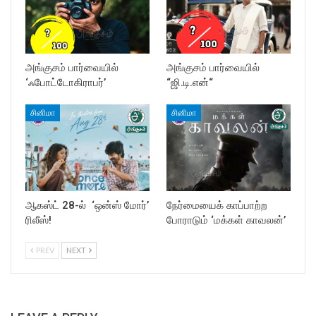
அங்குசம் பார்வையில்
அங்குசம் பார்வையில்
‘ஃபோட்டோகிராபர்’
“ஜி.டி.என்“
சினிமா
சினிமா
ஆகஸ்ட் 28-ல் ‘ஒன்ஸ் மோர்’
நேர்மையைக் காப்பாற்ற
ரிலீஸ்!
போராடும் ‘மக்கள் காவலன்’
PREV
NEXT