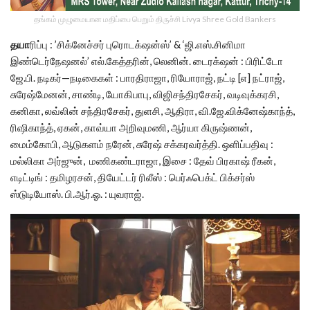
தங்கம் முழுமையான மதிப்பை பெறும் திருச்சி Livya Shree Gold Bankers
தயா
ரிப்பு : ’சிக்னேச்சர் புரொடக்‌ஷன்ஸ்’ & ‘ஜி.எஸ்.சினிமா
இண்டெர்நேஷனல்’ எல்.கேத்தரின், லெனின். டைரக்‌ஷன் : பிரிட்டோ
ஜே.பி. நடிகர்—நடிகைகள் : பாரதிராஜா, ரியோராஜ், நட்டி [எ] நட்ராஜ்,
சுரேஷ்மேனன், சாண்டி, யோகிபாபு, விஜிசந்திரசேகர், வடிவுக்கரசி,
கனிகா, லவ்லின் சந்திரசேகர், துளசி, ஆதிரா, வி.ஜே.விக்னேஷ்காந்த்,
ரிஷிகாந்த், ஏகன், காவ்யா அறிவுமணி, ஆர்யா கிருஷ்ணன்,
மைம்கோபி, ஆடுகளம் நரேன், சுரேஷ் சக்கரவர்த்தி. ஒளிப்பதிவு :
மல்லிகா அர்ஜுன், மணிகண்டராஜா, இசை : தேவ் பிரகாஷ் ரீகன்,
எடிட்டிங் : தமிழரசன், தியேட்டர் ரிலீஸ் : பெர்ஃபெக்ட் பிக்சர்ஸ்
ஸ்டுடியோஸ். பி.ஆர்.ஓ. : யுவராஜ்.