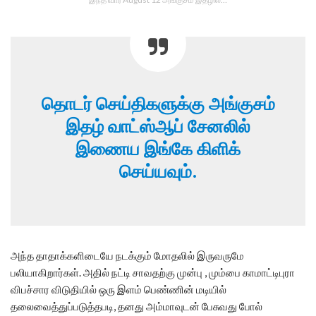
தொடர் செய்திகளுக்கு அங்குசம்
இதழ் வாட்ஸ்ஆப் சேனலில்
இணைய இங்கே கிளிக்
செய்யவும்.
அந்த தாதாக்களிடையே நடக்கும் மோதலில் இருவருமே
பலியாகிறார்கள். அதில் நட்டி சாவதற்கு முன்பு , மும்பை காமாட்டிபுரா
விபச்சார விடுதியில் ஒரு இளம் பெண்ணின் மடியில்
தலைவைத்துப்படுத்தபடி, தனது அம்மாவுடன் பேசுவது போல்